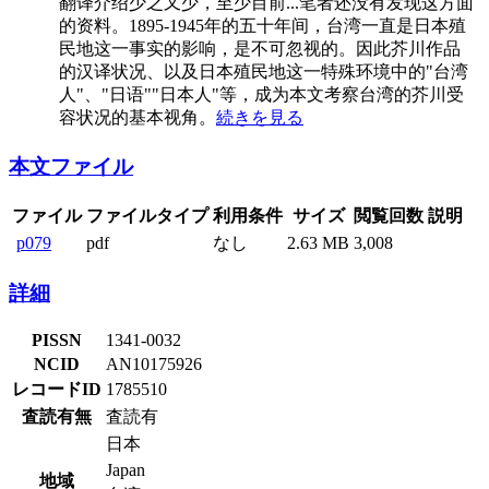
翻译介绍少之又少，至少目前
...
笔者还没有发现这方面
的资料。1895-1945年的五十年间，台湾一直是日本殖
民地这一事实的影响，是不可忽视的。因此芥川作品
的汉译状况、以及日本殖民地这一特殊环境中的"台湾
人"、"日语""日本人"等，成为本文考察台湾的芥川受
容状况的基本视角。
続きを見る
本文ファイル
ファイル
ファイルタイプ
利用条件
サイズ
閲覧回数
説明
p079
pdf
なし
2.63 MB
3,008
詳細
PISSN
1341-0032
NCID
AN10175926
レコードID
1785510
査読有無
査読有
日本
Japan
地域