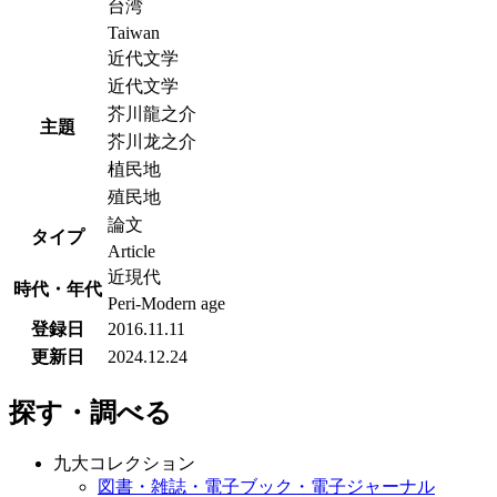
台湾
Taiwan
近代文学
近代文学
芥川龍之介
主題
芥川龙之介
植民地
殖民地
論文
タイプ
Article
近現代
時代・年代
Peri-Modern age
登録日
2016.11.11
更新日
2024.12.24
探す・調べる
九大コレクション
図書・雑誌・電子ブック・電子ジャーナル