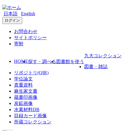
日本語
English
ログイン
お問合わせ
サイトポリシー
寄附
九大コレクション
HOME
探す・調べる
図書館を使う
図書・雑誌
リポジトリ(QIR)
学位論文
貴重資料
麻生家文書
蔵書印画像
炭鉱画像
水素材料DB
目録カード画像
所蔵コレクション