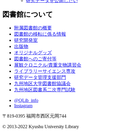
研究データを公開したい
図書館について
附属図書館の概要
図書館の移転に係る情報
研究開発室
出版物
オリジナルグッズ
図書館へのご寄付等
展観クロニクル/貴重文物講習会
ライブラリーサイエンス専攻
研究データ管理支援部門
九州地区大学図書館協議会
九州地区図書系二次専門試験
@QLib_info
Instagram
〒819-0395 福岡市西区元岡744
© 2013-2022 Kyushu University Library