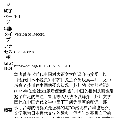
ジ
終了
ペー
101
ジ
出版
タイ
Version of Record
プ
アク
セス
open access
権
JaLC
https://doi.org/10.15017/1785510
DOI
笔者曾在《近代中国对大正文学的译介与接受—以
《现代日本小说集》和芥川龙之介为线索—》一文中
考察了芥川在中国的受容状况。芥川的《支那游记》
(1925年创造社)出版后便受到当时中国的批判从而也引
起了广泛的关注，鲁迅等人很快予以译介，芥川文学
因此在中国近代文学中留下了颇为显著的印记。那
么，台湾的情况又是怎样的呢?虽然现在台湾也把芥川
概要
文学观为日本近代文学的经典，但当时对芥川文学的