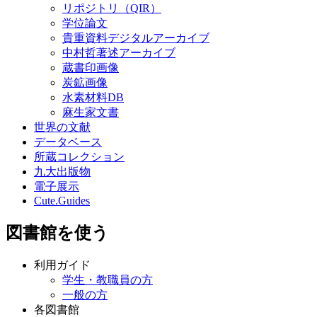
リポジトリ（QIR）
学位論文
貴重資料デジタルアーカイブ
中村哲著述アーカイブ
蔵書印画像
炭鉱画像
水素材料DB
麻生家文書
世界の文献
データベース
所蔵コレクション
九大出版物
電子展示
Cute.Guides
図書館を使う
利用ガイド
学生・教職員の方
一般の方
各図書館