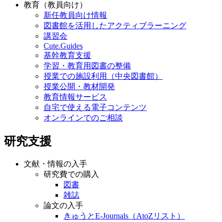
教育（教員向け）
新任教員向け情報
図書館を活用したアクティブラーニング
講習会
Cute.Guides
基幹教育支援
学習・教育用図書の整備
授業での施設利用（中央図書館）
授業公開・教材開発
教育情報サービス
自宅で使える電子コンテンツ
オンラインでのご相談
研究支援
文献・情報の入手
研究費での購入
図書
雑誌
論文の入手
きゅうとE-Journals（AtoZリスト）