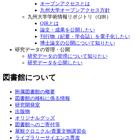
オープンアクセスとは
九州大学オープンアクセス方針
九州大学学術情報リポジトリ（QIR）
QIRとは
論文・成果を公開したい
刊行物（紀要・学会誌）を電子化したい
博士論文の公開について知りたい
研究データの管理・公開
研究データの管理について知りたい
研究データを公開したい
図書館について
附属図書館の概要
図書館の移転に係る情報
研究開発室
出版物
オリジナルグッズ
図書館へのご寄付等
展観クロニクル/貴重文物講習会
ライブラリーサイエンス専攻