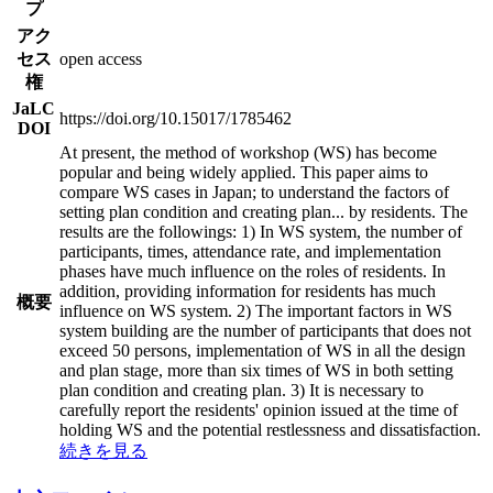
プ
アク
セス
open access
権
JaLC
https://doi.org/10.15017/1785462
DOI
At present, the method of workshop (WS) has become
popular and being widely applied. This paper aims to
compare WS cases in Japan; to understand the factors of
setting plan condition and creating plan
...
by residents. The
results are the followings: 1) In WS system, the number of
participants, times, attendance rate, and implementation
phases have much influence on the roles of residents. In
addition, providing information for residents has much
概要
influence on WS system. 2) The important factors in WS
system building are the number of participants that does not
exceed 50 persons, implementation of WS in all the design
and plan stage, more than six times of WS in both setting
plan condition and creating plan. 3) It is necessary to
carefully report the residents' opinion issued at the time of
holding WS and the potential restlessness and dissatisfaction.
続きを見る