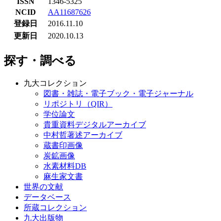
ISSN
1346-5325
NCID
AA11687626
登録日
2016.11.10
更新日
2020.10.13
探す・調べる
九大コレクション
図書・雑誌・電子ブック・電子ジャーナル
リポジトリ（QIR）
学位論文
貴重資料デジタルアーカイブ
中村哲著述アーカイブ
蔵書印画像
炭鉱画像
水素材料DB
麻生家文書
世界の文献
データベース
所蔵コレクション
九大出版物