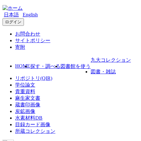
日本語
English
ログイン
お問合わせ
サイトポリシー
寄附
九大コレクション
HOME
探す・調べる
図書館を使う
図書・雑誌
リポジトリ(QIR)
学位論文
貴重資料
麻生家文書
蔵書印画像
炭鉱画像
水素材料DB
目録カード画像
所蔵コレクション