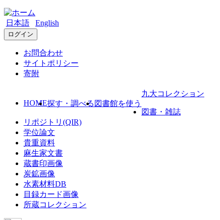
日本語
English
ログイン
お問合わせ
サイトポリシー
寄附
九大コレクション
HOME
探す・調べる
図書館を使う
図書・雑誌
リポジトリ(QIR)
学位論文
貴重資料
麻生家文書
蔵書印画像
炭鉱画像
水素材料DB
目録カード画像
所蔵コレクション