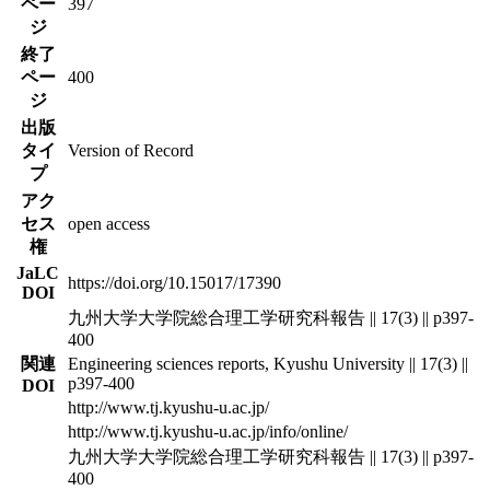
ペー
397
ジ
終了
ペー
400
ジ
出版
タイ
Version of Record
プ
アク
セス
open access
権
JaLC
https://doi.org/10.15017/17390
DOI
九州大学大学院総合理工学研究科報告 || 17(3) || p397-
400
関連
Engineering sciences reports, Kyushu University || 17(3) ||
p397-400
DOI
http://www.tj.kyushu-u.ac.jp/
http://www.tj.kyushu-u.ac.jp/info/online/
九州大学大学院総合理工学研究科報告 || 17(3) || p397-
400