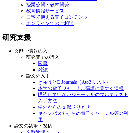
授業公開・教材開発
教育情報サービス
自宅で使える電子コンテンツ
オンラインでのご相談
研究支援
文献・情報の入手
研究費での購入
図書
雑誌
論文の入手
きゅうとE-Journals（AtoZリスト）
本学の電子ジャーナル購読に関する情報
購読していないジャーナルのフルテキスト
入手方法
学外からの文献取り寄せ
キャンパス外からの電子ジャーナル等の利
用
論文の執筆・投稿
文献管理ツール