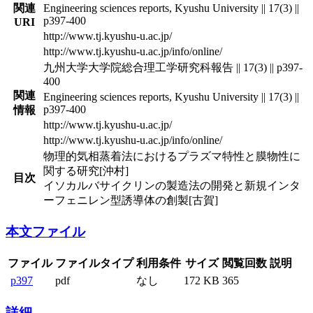
関連
Engineering sciences reports, Kyushu University || 17(3) ||
p397-400
URI
http://www.tj.kyushu-u.ac.jp/
http://www.tj.kyushu-u.ac.jp/info/online/
九州大学大学院総合理工学研究科報告 || 17(3) || p397-
400
関連
Engineering sciences reports, Kyushu University || 17(3) ||
p397-400
情報
http://www.tj.kyushu-u.ac.jp/
http://www.tj.kyushu-u.ac.jp/info/online/
物理的気相蒸着法におけるプラズマ特性と膜物性に
関する研究[沖村]
目次
イソカルバサイクリンの製造法の開発と新規インタ
ーフェニレン型誘導体の創製[古賀]
本文ファイル
ファイル
ファイルタイプ
利用条件
サイズ
閲覧回数
説明
p397
pdf
なし
172 KB
365
詳細