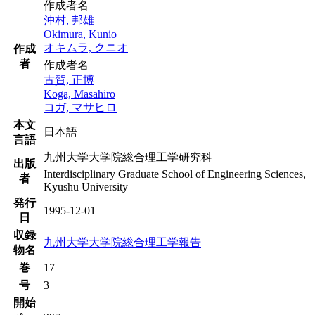
作成者名
沖村, 邦雄
Okimura, Kunio
オキムラ, クニオ
作成
者
作成者名
古賀, 正博
Koga, Masahiro
コガ, マサヒロ
本文
日本語
言語
九州大学大学院総合理工学研究科
出版
Interdisciplinary Graduate School of Engineering Sciences,
者
Kyushu University
発行
1995-12-01
日
収録
九州大学大学院総合理工学報告
物名
巻
17
号
3
開始