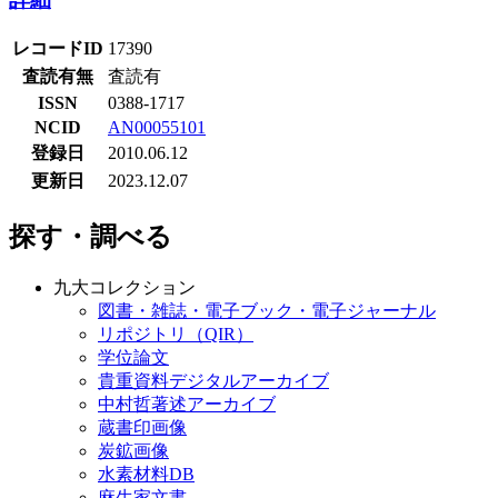
レコードID
17390
査読有無
査読有
ISSN
0388-1717
NCID
AN00055101
登録日
2010.06.12
更新日
2023.12.07
探す・調べる
九大コレクション
図書・雑誌・電子ブック・電子ジャーナル
リポジトリ（QIR）
学位論文
貴重資料デジタルアーカイブ
中村哲著述アーカイブ
蔵書印画像
炭鉱画像
水素材料DB
麻生家文書