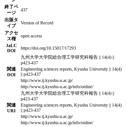
終了ペ
437
ージ
出版タ
Version of Record
イプ
アクセ
open access
ス権
JaLC
https://doi.org/10.15017/17293
DOI
九州大学大学院総合理工学研究科報告 || 14(4) ||
p423-437
関連
Engineering sciences reports, Kyushu University || 14(4)
|| p423-437
DOI
http://www.tj.kyushu-u.ac.jp/
http://www.tj.kyushu-u.ac.jp/info/online/
九州大学大学院総合理工学研究科報告 || 14(4) ||
p423-437
関連
Engineering sciences reports, Kyushu University || 14(4)
|| p423-437
URI
http://www.tj.kyushu-u.ac.jp/
http://www.tj.kyushu-u.ac.jp/info/online/