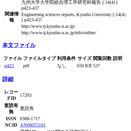
九州大学大学院総合理工学研究科報告 || 14(4) ||
p423-437
関連情
Engineering sciences reports, Kyushu University || 14(4)
|| p423-437
報
http://www.tj.kyushu-u.ac.jp/
http://www.tj.kyushu-u.ac.jp/info/online/
本文ファイル
ファイル
ファイルタイプ
利用条件
サイズ
閲覧回数
説明
p423
pdf
なし
650 KB
537
詳細
レコー
17293
ドID
査読有
査読有
無
ISSN
0388-1717
NCID
AN00055101