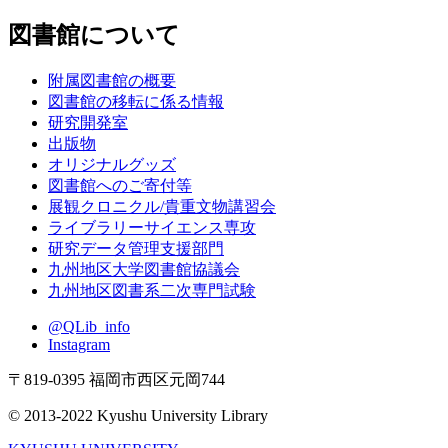
図書館について
附属図書館の概要
図書館の移転に係る情報
研究開発室
出版物
オリジナルグッズ
図書館へのご寄付等
展観クロニクル/貴重文物講習会
ライブラリーサイエンス専攻
研究データ管理支援部門
九州地区大学図書館協議会
九州地区図書系二次専門試験
@QLib_info
Instagram
〒819-0395 福岡市西区元岡744
© 2013-2022 Kyushu University Library