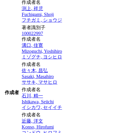
作成者名
渕上, 祥児
Fuchigami, Shoji
フチガミ, ショウジ
著者識別子
100022997
作成者名
溝口, 佳寛
Mizoguchi, Yoshihiro
ミゾグチ, ヨシヒロ
作成者名
佐々木, 昌弘
Sasaki, Masahiro
ササキ, マサヒロ
作成者名
作成者
石川, 精一
Ishikawa, Seiichi
イシカワ, セイイチ
作成者名
近藤, 洋文
Konso, Hirofumi
コンドウ, ヒロフミ