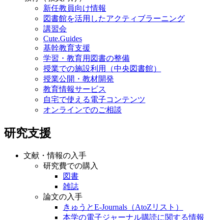
新任教員向け情報
図書館を活用したアクティブラーニング
講習会
Cute.Guides
基幹教育支援
学習・教育用図書の整備
授業での施設利用（中央図書館）
授業公開・教材開発
教育情報サービス
自宅で使える電子コンテンツ
オンラインでのご相談
研究支援
文献・情報の入手
研究費での購入
図書
雑誌
論文の入手
きゅうとE-Journals（AtoZリスト）
本学の電子ジャーナル購読に関する情報