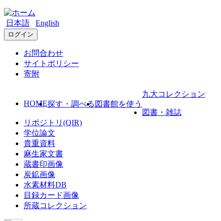
日本語
English
ログイン
お問合わせ
サイトポリシー
寄附
九大コレクション
HOME
探す・調べる
図書館を使う
図書・雑誌
リポジトリ(QIR)
学位論文
貴重資料
麻生家文書
蔵書印画像
炭鉱画像
水素材料DB
目録カード画像
所蔵コレクション