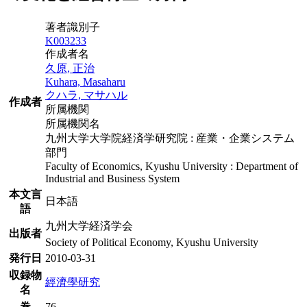
著者識別子
K003233
作成者名
久原, 正治
Kuhara, Masaharu
クハラ, マサハル
作成者
所属機関
所属機関名
九州大学大学院経済学研究院 : 産業・企業システム
部門
Faculty of Economics, Kyushu University : Department of
Industrial and Business System
本文言
日本語
語
九州大学経済学会
出版者
Society of Political Economy, Kyushu University
発行日
2010-03-31
収録物
經濟學研究
名
巻
76