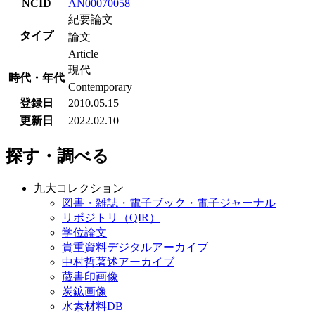
NCID
AN00070058
紀要論文
タイプ
論文
Article
現代
時代・年代
Contemporary
登録日
2010.05.15
更新日
2022.02.10
探す・調べる
九大コレクション
図書・雑誌・電子ブック・電子ジャーナル
リポジトリ（QIR）
学位論文
貴重資料デジタルアーカイブ
中村哲著述アーカイブ
蔵書印画像
炭鉱画像
水素材料DB