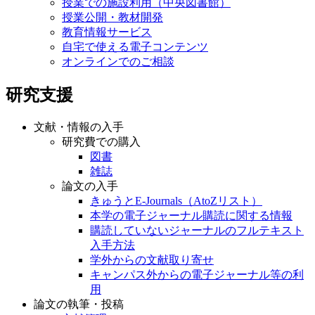
授業での施設利用（中央図書館）
授業公開・教材開発
教育情報サービス
自宅で使える電子コンテンツ
オンラインでのご相談
研究支援
文献・情報の入手
研究費での購入
図書
雑誌
論文の入手
きゅうとE-Journals（AtoZリスト）
本学の電子ジャーナル購読に関する情報
購読していないジャーナルのフルテキスト
入手方法
学外からの文献取り寄せ
キャンパス外からの電子ジャーナル等の利
用
論文の執筆・投稿