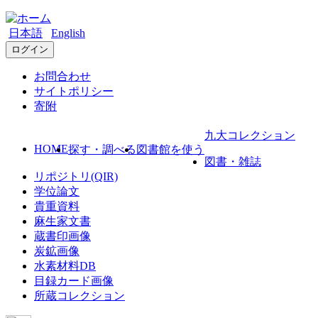
日本語
English
ログイン
お問合わせ
サイトポリシー
寄附
九大コレクション
HOME
探す・調べる
図書館を使う
図書・雑誌
リポジトリ(QIR)
学位論文
貴重資料
麻生家文書
蔵書印画像
炭鉱画像
水素材料DB
目録カード画像
所蔵コレクション