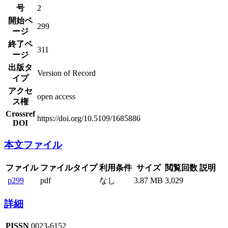
号
2
開始ペ
299
ージ
終了ペ
311
ージ
出版タ
Version of Record
イプ
アクセ
open access
ス権
Crossref
https://doi.org/10.5109/1685886
DOI
本文ファイル
ファイル
ファイルタイプ
利用条件
サイズ
閲覧回数
説明
p299
pdf
なし
3.87 MB
3,029
詳細
PISSN
0023-6152