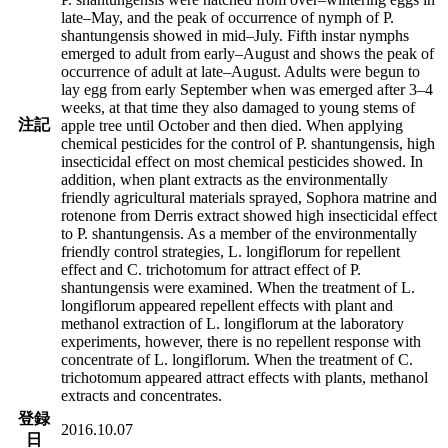
late–May, and the peak of occurrence of nymph of P.
shantungensis showed in mid–July. Fifth instar nymphs
emerged to adult from early–August and shows the peak of
occurrence of adult at late–August. Adults were begun to
lay egg from early September when was emerged after 3–4
weeks, at that time they also damaged to young stems of
注記
apple tree until October and then died. When applying
chemical pesticides for the control of P. shantungensis, high
insecticidal effect on most chemical pesticides showed. In
addition, when plant extracts as the environmentally
friendly agricultural materials sprayed, Sophora matrine and
rotenone from Derris extract showed high insecticidal effect
to P. shantungensis. As a member of the environmentally
friendly control strategies, L. longiflorum for repellent
effect and C. trichotomum for attract effect of P.
shantungensis were examined. When the treatment of L.
longiflorum appeared repellent effects with plant and
methanol extraction of L. longiflorum at the laboratory
experiments, however, there is no repellent response with
concentrate of L. longiflorum. When the treatment of C.
trichotomum appeared attract effects with plants, methanol
extracts and concentrates.
登録
2016.10.07
日