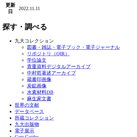
更新
2022.11.11
日
探す・調べる
九大コレクション
図書・雑誌・電子ブック・電子ジャーナル
リポジトリ（QIR）
学位論文
貴重資料デジタルアーカイブ
中村哲著述アーカイブ
蔵書印画像
炭鉱画像
水素材料DB
麻生家文書
世界の文献
データベース
所蔵コレクション
九大出版物
電子展示
Cute.Guides