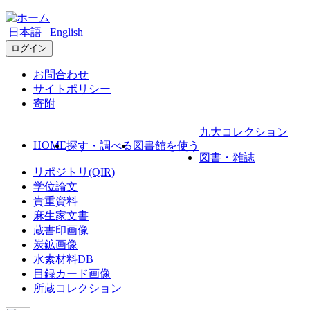
日本語
English
ログイン
お問合わせ
サイトポリシー
寄附
九大コレクション
HOME
探す・調べる
図書館を使う
図書・雑誌
リポジトリ(QIR)
学位論文
貴重資料
麻生家文書
蔵書印画像
炭鉱画像
水素材料DB
目録カード画像
所蔵コレクション