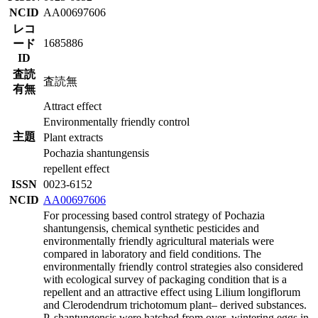
NCID
AA00697606
レコ
1685886
ード
ID
査読
査読無
有無
Attract effect
Environmentally friendly control
主題
Plant extracts
Pochazia shantungensis
repellent effect
ISSN
0023-6152
NCID
AA00697606
For processing based control strategy of Pochazia
shantungensis, chemical synthetic pesticides and
environmentally friendly agricultural materials were
compared in laboratory and field conditions. The
environmentally friendly control strategies also considered
with ecological survey of packaging condition that is a
repellent and an attractive effect using Lilium longiflorum
and Clerodendrum trichotomum plant– derived substances.
P. shantungensis were hatched from over–wintering eggs in