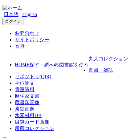
日本語
English
ログイン
お問合わせ
サイトポリシー
寄附
九大コレクション
HOME
探す・調べる
図書館を使う
図書・雑誌
リポジトリ(QIR)
学位論文
貴重資料
麻生家文書
蔵書印画像
炭鉱画像
水素材料DB
目録カード画像
所蔵コレクション