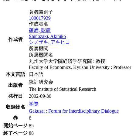
著者識別子
100017939
作成者名
篠﨑, 彰彦
Shinozaki, Akihiko
作成者
シノザキ, アキヒコ
所属機関
所属機関名
九州大学大学院経済学研究院 : 教授
Faculty of Economics, Kyushu University : Professor
本文言語
日本語
統計研究会
出版者
The Institute of Statistical Research
発行日
2002-09-30
学際
収録物名
Gakusai : Forum for Interdisciplinary Dialogue
巻
6
開始ページ
85
終了ページ
88