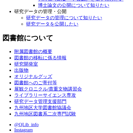
博士論文の公開について知りたい
研究データの管理・公開
研究データの管理について知りたい
研究データを公開したい
図書館について
附属図書館の概要
図書館の移転に係る情報
研究開発室
出版物
オリジナルグッズ
図書館へのご寄付等
展観クロニクル/貴重文物講習会
ライブラリーサイエンス専攻
研究データ管理支援部門
九州地区大学図書館協議会
九州地区図書系二次専門試験
@QLib_info
Instagram