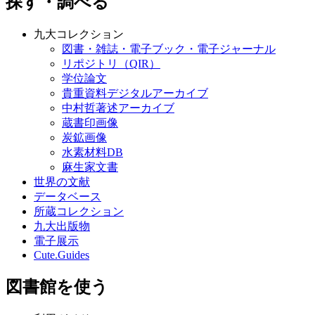
探す・調べる
九大コレクション
図書・雑誌・電子ブック・電子ジャーナル
リポジトリ（QIR）
学位論文
貴重資料デジタルアーカイブ
中村哲著述アーカイブ
蔵書印画像
炭鉱画像
水素材料DB
麻生家文書
世界の文献
データベース
所蔵コレクション
九大出版物
電子展示
Cute.Guides
図書館を使う