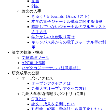
図書
雑誌
論文の入手
きゅうとE-Journals（AtoZリスト）
本学の電子ジャーナル購読に関する情報
購読していないジャーナルのフルテキスト
入手方法
学外からの文献取り寄せ
キャンパス外からの電子ジャーナル等の利
用
論文の執筆・投稿
文献管理ツール
APC割引情報
ハゲタカジャーナル（注意喚起）
研究成果の公開
オープンアクセス
オープンアクセスとは
九州大学オープンアクセス方針
九州大学学術情報リポジトリ（QIR）
QIRとは
論文・成果を公開したい
刊行物（紀要・学会誌）を電子化したい