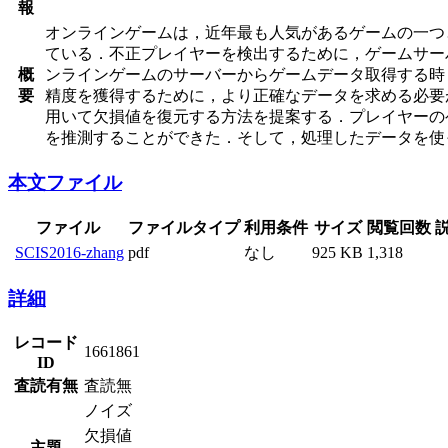
報
オンラインゲームは，近年最も人気があるゲームの一つ
ている．不正プレイヤーを検出するために，ゲームサー
概
ンラインゲームのサーバーからゲームデータ取得する時
要
精度を獲得するために，より正確なデータを求める必要がある．この論
用いて欠損値を復元する方法を提案する．プレイヤーの
を推測することができた．そして，処理したデータを使
本文ファイル
ファイル
ファイルタイプ
利用条件
サイズ
閲覧回数
SCIS2016-zhang
pdf
なし
925 KB
1,318
詳細
レコード
1661861
ID
査読有無
査読無
ノイズ
欠損値
主題