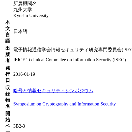
所属機関名
九州大学
Kyushu University
本
文
日本語
言
語
出
電子情報通信学会情報セキュリティ研究専門委員会(ISEC
版
IEICE Technical Committee on Information Security (ISEC)
者
発
行
2016-01-19
日
収
暗号と情報セキュリティシンポジウム
録
物
Symposium on Cryptography and Information Security
名
開
始
ペ
3B2-3