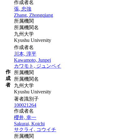
作成者名
張, 忠強
Zhang, Zhongqiang
所属機関
所属機関名
九州大学
Kyushu University
作成者名
川本, 淳平
Kawamoto, Junpei
カワモト, ジュンペイ
作
所属機関
成
所属機関名
者
九州大学
Kyushu University
著者識別子
100021264
作成者名
櫻井, 幸一
Sakurai, Koichi
サクライ, コウイチ
所属機関