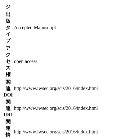
ー
ジ
出
版
タ
Accepted Manuscript
イ
プ
ア
ク
セ
open access
ス
権
関
http://www.iwsec.org/scis/2016/index.html
連
DOI
関
http://www.iwsec.org/scis/2016/index.html
連
URI
関
連
http://www.iwsec.org/scis/2016/index.html
情