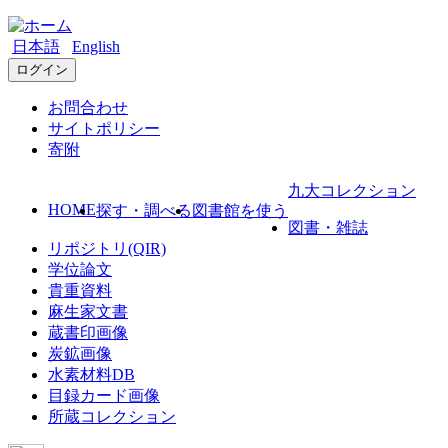
日本語
English
ログイン
お問合わせ
サイトポリシー
寄附
九大コレクション
HOME
探す・調べる
図書館を使う
図書・雑誌
リポジトリ(QIR)
学位論文
貴重資料
麻生家文書
蔵書印画像
炭鉱画像
水素材料DB
目録カード画像
所蔵コレクション