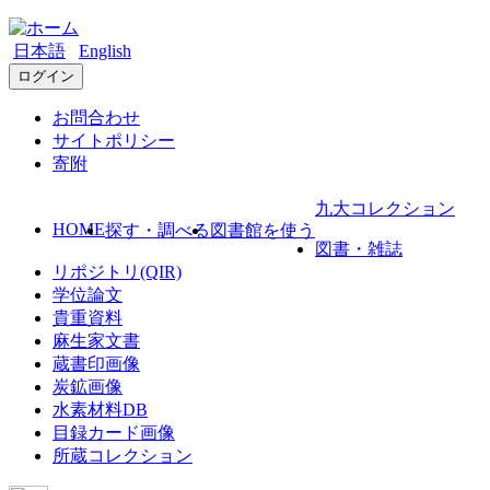
日本語
English
ログイン
お問合わせ
サイトポリシー
寄附
九大コレクション
HOME
探す・調べる
図書館を使う
図書・雑誌
リポジトリ(QIR)
学位論文
貴重資料
麻生家文書
蔵書印画像
炭鉱画像
水素材料DB
目録カード画像
所蔵コレクション