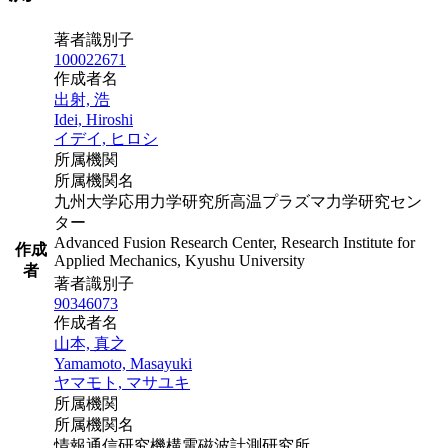
著者識別子
100022671
作成者名
出射, 浩
Idei, Hiroshi
イデイ, ヒロシ
所属機関
所属機関名
九州大学応用力学研究所高温プラズマ力学研究セン
ター
Advanced Fusion Research Center, Research Institute for
作成
Applied Mechanics, Kyushu University
者
著者識別子
90346073
作成者名
山本, 真之
Yamamoto, Masayuki
ヤマモト, マサユキ
所属機関
所属機関名
情報通信研究機構電磁波計測研究所