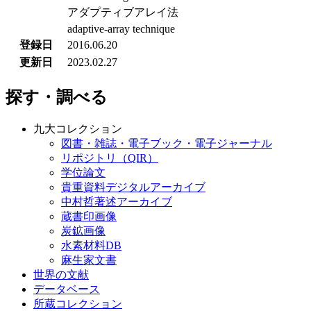
アダプティブアレイ法
adaptive-array technique
登録日
2016.06.20
更新日
2023.02.27
探す・調べる
九大コレクション
図書・雑誌・電子ブック・電子ジャーナル
リポジトリ（QIR）
学位論文
貴重資料デジタルアーカイブ
中村哲著述アーカイブ
蔵書印画像
炭鉱画像
水素材料DB
麻生家文書
世界の文献
データベース
所蔵コレクション