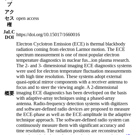
プ
アク
セス
open access
権
JaLC
https://doi.org/10.15017/1660016
DOI
Electron Cyclotron Emission (ECE) is thermal blackbody
radiation coming from electron Larmor motion. The ECE
spectrum measurement is one of most popular electron
temperature diagnostics in nuclear fus
...
ion plasma research.
The 2- and 3- dimensional imaging ECE diagnostics systems
were used for electron temperature fluctuation measurements
with high time resolution. These systems adopt external
quasi-optical mirror components with a receiver antenna to
focus and to steer the viewing angle. A 2-dimensional
imaging ECE diagnostics has been developed on the basis
概要
with adaptive-array techniques using a phased-array
antenna. Radio-frequency detection systems with digitizers
and software-defined radio devices are proposed to measure
the ECE-phase as well as the ECE-amplitude in the adaptive
technique approach. The software-defined radio system can
continuously measure them with significant accuracy and
time resolution. The radiation positions are reconstructed