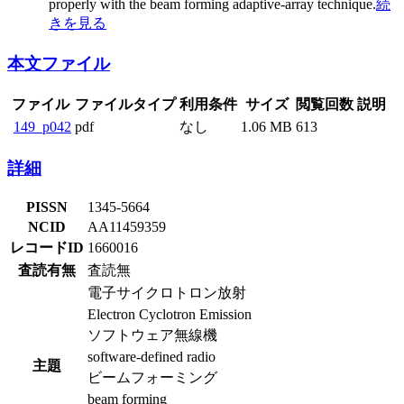
properly with the beam forming adaptive-array technique.
続
きを見る
本文ファイル
ファイル
ファイルタイプ
利用条件
サイズ
閲覧回数
説明
149_p042
pdf
なし
1.06 MB
613
詳細
PISSN
1345-5664
NCID
AA11459359
レコードID
1660016
査読有無
査読無
電子サイクロトロン放射
Electron Cyclotron Emission
ソフトウェア無線機
software-defined radio
主題
ビームフォーミング
beam forming