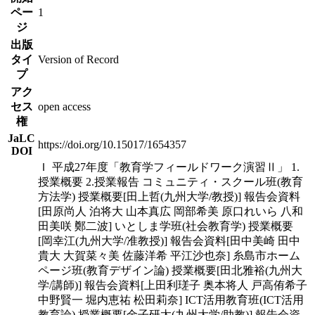
ペー
1
ジ
出版
タイ
Version of Record
プ
アク
セス
open access
権
JaLC
https://doi.org/10.15017/1654357
DOI
Ｉ 平成27年度「教育学フィールドワーク演習Ⅱ」 1.
授業概要 2.授業報告 コミュニティ・スクール班(教育
方法学) 授業概要[田上哲(九州大学/教授)] 報告会資料
[田原尚人 泊将大 山本真広 岡部希美 原口れいら 八和
田美咲 鄭二波] いとしま学班(社会教育学) 授業概要
[岡幸江(九州大学/准教授)] 報告会資料[田中美崎 田中
貴大 大賀菜々美 佐藤洋希 平江沙也奈] 糸島市ホーム
ページ班(教育デザイン論) 授業概要[田北雅裕(九州大
学/講師)] 報告会資料[上田利瑳子 奥本将人 戸高侑希子
中野賢一 堀内恵祐 松田莉奈] ICT活用教育班(ICT活用
教育論) 授業概要[金子研太(九州大学/助教)] 報告会資