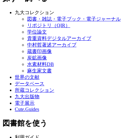
九大コレクション
図書・雑誌・電子ブック・電子ジャーナル
リポジトリ（QIR）
学位論文
貴重資料デジタルアーカイブ
中村哲著述アーカイブ
蔵書印画像
炭鉱画像
水素材料DB
麻生家文書
世界の文献
データベース
所蔵コレクション
九大出版物
電子展示
Cute.Guides
図書館を使う
利用ガイド