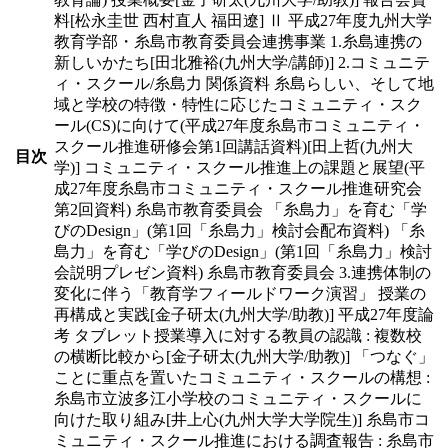
料[松永圭世 西村直人 福田遼] Ⅱ 平成27年度九州大学
教育学部・糸島市教育委員会連携事業 1.糸島連携の
新しいかたち[田北雅裕(九州大学/講師)] 2.コミュニテ
ィ・スクール/糸島力 関係資料 糸島らしい、そして地
域と学校の特徴・特性に応じたコミュニティ・スク
ール(CS)に向けて(平成27年度糸島市コミュニティ・
スクール推進研修会第1回講話資料)[田上哲(九州大
目次
学)] コミュニティ・スクール推進上の課題と展望(平
成27年度糸島市コミュニティ・スクール推進研究会
第2回資料) 糸島市教育委員会 「糸島力」を育む「学
びのDesign」(第1回「糸島力」検討会配布資料) 「糸
島力」を育む「学びのDesign」(第1回「糸島力」検討
会説明プレゼン資料) 糸島市教育委員会 3.連携体制の
変化に伴う「教育学フィールドワーク演習」 授業の
再構成と実践[金子研太(九州大学/助教)] 平成27年度論
考 タブレット授業導入に対する教員の認識 : 複数校
の横断比較から[金子研太(九州大学/助教)] 「つなぐ」
ことに重点を置いたコミュニティ・スクールの構想 :
糸島市立波多江小学校のコミュニティ・スクールに
向けた取り組み[井上心(九州大学大学院生)] 糸島市コ
ミュニティ・スクール推進における調査報告 : 糸島市