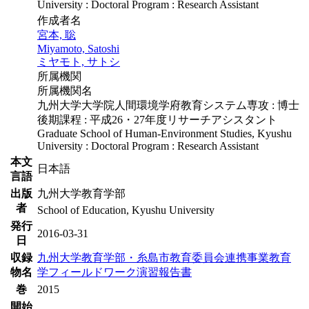
University : Doctoral Program : Research Assistant
作成者名
宮本, 聡
Miyamoto, Satoshi
ミヤモト, サトシ
所属機関
所属機関名
九州大学大学院人間環境学府教育システム専攻 : 博士
後期課程 : 平成26・27年度リサーチアシスタント
Graduate School of Human-Environment Studies, Kyushu
University : Doctoral Program : Research Assistant
本文
日本語
言語
出版
九州大学教育学部
者
School of Education, Kyushu University
発行
2016-03-31
日
収録
九州大学教育学部・糸島市教育委員会連携事業教育
物名
学フィールドワーク演習報告書
巻
2015
開始