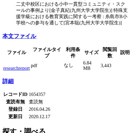
二丈中校区における小中一貫型コミュニティ・スク
ールの事例より[金子真紀(九州大学大学院生)] 特殊支
援学級における教育実践に関する一考察 : 糸島市B小
学校への参与を通して[宮本聡(九州大学大学院生)]
本文ファイル
ファイルタイ
利用条
閲覧回
ファイル
サイズ
説明
プ
件
数
6.84
なし
pdf
3,443
researchreport
MB
詳細
レコードID
1654357
査読有無
査読無
登録日
2016.04.26
更新日
2020.12.17
探す・調べる