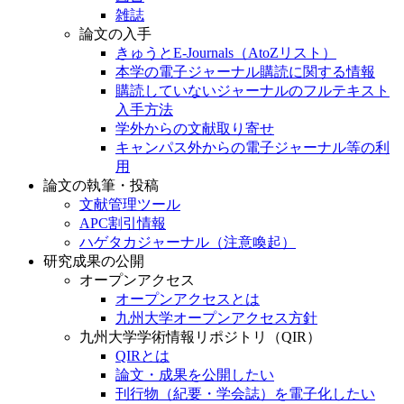
雑誌
論文の入手
きゅうとE-Journals（AtoZリスト）
本学の電子ジャーナル購読に関する情報
購読していないジャーナルのフルテキスト
入手方法
学外からの文献取り寄せ
キャンパス外からの電子ジャーナル等の利
用
論文の執筆・投稿
文献管理ツール
APC割引情報
ハゲタカジャーナル（注意喚起）
研究成果の公開
オープンアクセス
オープンアクセスとは
九州大学オープンアクセス方針
九州大学学術情報リポジトリ（QIR）
QIRとは
論文・成果を公開したい
刊行物（紀要・学会誌）を電子化したい