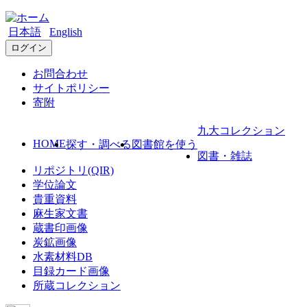
日本語
English
ログイン
お問合わせ
サイトポリシー
寄附
九大コレクション
HOME
探す・調べる
図書館を使う
図書・雑誌
リポジトリ(QIR)
学位論文
貴重資料
麻生家文書
蔵書印画像
炭鉱画像
水素材料DB
目録カード画像
所蔵コレクション