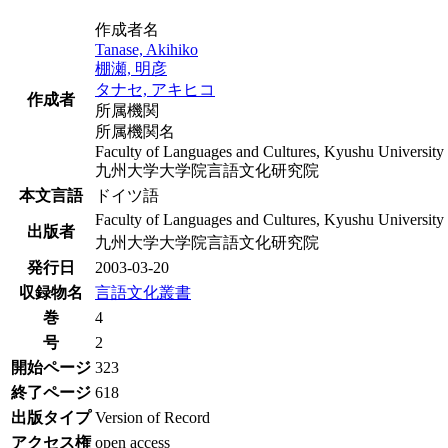
作成者名
Tanase, Akihiko
棚瀬, 明彦
タナセ, アキヒコ
作成者
所属機関
所属機関名
Faculty of Languages and Cultures, Kyushu University
九州大学大学院言語文化研究院
本文言語
ドイツ語
Faculty of Languages and Cultures, Kyushu University
出版者
九州大学大学院言語文化研究院
発行日
2003-03-20
収録物名
言語文化叢書
巻
4
号
2
開始ページ
323
終了ページ
618
出版タイプ
Version of Record
アクセス権
open access