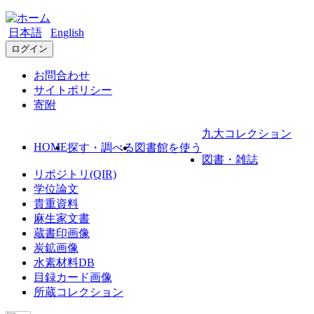
日本語
English
ログイン
お問合わせ
サイトポリシー
寄附
九大コレクション
HOME
探す・調べる
図書館を使う
図書・雑誌
リポジトリ(QIR)
学位論文
貴重資料
麻生家文書
蔵書印画像
炭鉱画像
水素材料DB
目録カード画像
所蔵コレクション