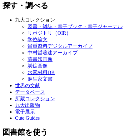
探す・調べる
九大コレクション
図書・雑誌・電子ブック・電子ジャーナル
リポジトリ（QIR）
学位論文
貴重資料デジタルアーカイブ
中村哲著述アーカイブ
蔵書印画像
炭鉱画像
水素材料DB
麻生家文書
世界の文献
データベース
所蔵コレクション
九大出版物
電子展示
Cute.Guides
図書館を使う