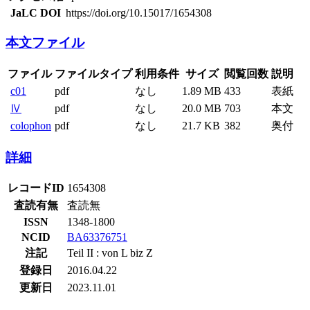
JaLC DOI
https://doi.org/10.15017/1654308
本文ファイル
ファイル
ファイルタイプ
利用条件
サイズ
閲覧回数
説明
c01
pdf
なし
1.89 MB
433
表紙
Ⅳ
pdf
なし
20.0 MB
703
本文
colophon
pdf
なし
21.7 KB
382
奥付
詳細
レコードID
1654308
査読有無
査読無
ISSN
1348-1800
NCID
BA63376751
注記
Teil II : von L biz Z
登録日
2016.04.22
更新日
2023.11.01