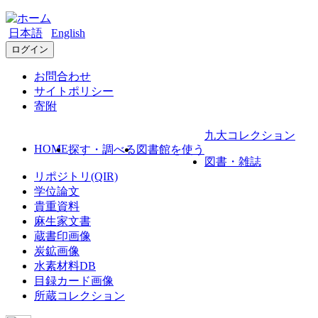
日本語
English
ログイン
お問合わせ
サイトポリシー
寄附
九大コレクション
HOME
探す・調べる
図書館を使う
図書・雑誌
リポジトリ(QIR)
学位論文
貴重資料
麻生家文書
蔵書印画像
炭鉱画像
水素材料DB
目録カード画像
所蔵コレクション