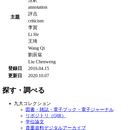
注釈
annotation
評点
主題
criticism
李賀
Li He
王琦
Wang Qi
劉辰翁
Liu Chenweng
登録日
2016.04.15
更新日
2020.10.07
探す・調べる
九大コレクション
図書・雑誌・電子ブック・電子ジャーナル
リポジトリ（QIR）
学位論文
貴重資料デジタルアーカイブ