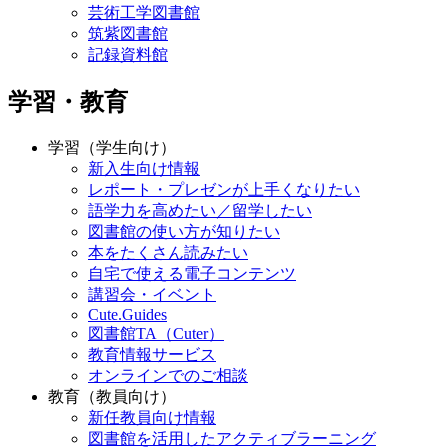
芸術工学図書館
筑紫図書館
記録資料館
学習・教育
学習（学生向け）
新入生向け情報
レポート・プレゼンが上手くなりたい
語学力を高めたい／留学したい
図書館の使い方が知りたい
本をたくさん読みたい
自宅で使える電子コンテンツ
講習会・イベント
Cute.Guides
図書館TA（Cuter）
教育情報サービス
オンラインでのご相談
教育（教員向け）
新任教員向け情報
図書館を活用したアクティブラーニング