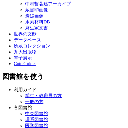
中村哲著述アーカイブ
蔵書印画像
炭鉱画像
水素材料DB
麻生家文書
世界の文献
データベース
所蔵コレクション
九大出版物
電子展示
Cute.Guides
図書館を使う
利用ガイド
学生・教職員の方
一般の方
各図書館
中央図書館
理系図書館
医学図書館