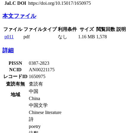
JaLC DOI
https://doi.org/10.15017/1650975
本文ファイル
ファイル
ファイルタイプ
利用条件
サイズ
閲覧回数
説明
p011
pdf
なし
1.16 MB
1,578
詳細
PISSN
0387-2823
NCID
AN00221175
レコードID
1650975
査読有無
査読有
中国
地域
China
中国文学
Chinese literature
詩
poetry