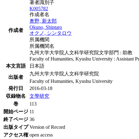
著者識別子
K005782
作成者名
奥野, 新太郎
Okuno, Shintaro
作成者
オクノ, シンタロウ
所属機関
所属機関名
九州大学大学院人文科学研究院文学部門 : 助教
Faculty of Humanities, Kyushu University : Assistant P
本文言語
日本語
九州大学大学院人文科学研究院
出版者
Faculty of Humanities, Kyushu University
発行日
2016-03-18
収録物名
文學研究
巻
113
開始ページ
11
終了ページ
36
出版タイプ
Version of Record
アクセス権
open access