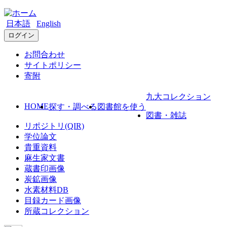
日本語
English
ログイン
お問合わせ
サイトポリシー
寄附
九大コレクション
HOME
探す・調べる
図書館を使う
図書・雑誌
リポジトリ(QIR)
学位論文
貴重資料
麻生家文書
蔵書印画像
炭鉱画像
水素材料DB
目録カード画像
所蔵コレクション