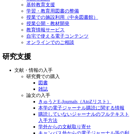
基幹教育支援
学習・教育用図書の整備
授業での施設利用（中央図書館）
授業公開・教材開発
教育情報サービス
自宅で使える電子コンテンツ
オンラインでのご相談
研究支援
文献・情報の入手
研究費での購入
図書
雑誌
論文の入手
きゅうとE-Journals（AtoZリスト）
本学の電子ジャーナル購読に関する情報
購読していないジャーナルのフルテキスト
入手方法
学外からの文献取り寄せ
キャンパス外からの電子ジャーナル等の利