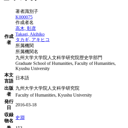
著者識別子
K000075
作成者名
高木, 彰彦
Takagi, Akihiko
作成
タカギ, アキヒコ
者
所属機関
所属機関名
九州大学大学院人文科学研究院歴史学部門
Graduate School of Humanities, Faculty of Humanities,
Kyushu University
本文
日本語
言語
出版
九州大学大学院人文科学研究院
者
Faculty of Humanities, Kyushu University
発行
2016-03-18
日
収録
史淵
物名
巻
153