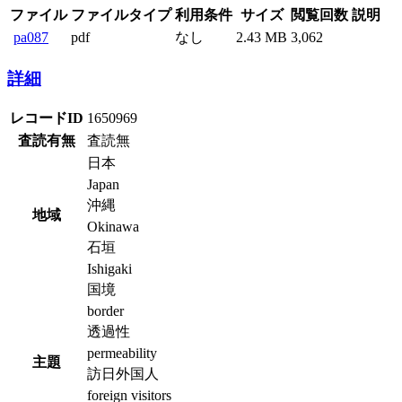
ファイル
ファイルタイプ
利用条件
サイズ
閲覧回数
説明
pa087
pdf
なし
2.43 MB
3,062
詳細
レコードID
1650969
査読有無
査読無
日本
Japan
沖縄
地域
Okinawa
石垣
Ishigaki
国境
border
透過性
permeability
主題
訪日外国人
foreign visitors