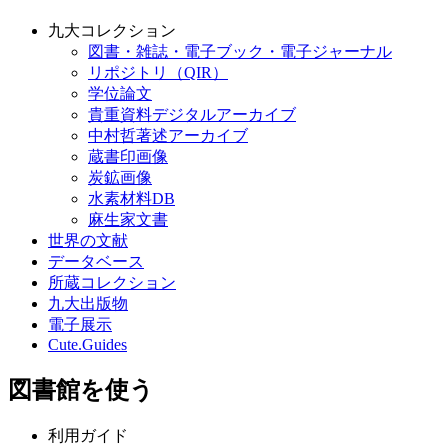
九大コレクション
図書・雑誌・電子ブック・電子ジャーナル
リポジトリ（QIR）
学位論文
貴重資料デジタルアーカイブ
中村哲著述アーカイブ
蔵書印画像
炭鉱画像
水素材料DB
麻生家文書
世界の文献
データベース
所蔵コレクション
九大出版物
電子展示
Cute.Guides
図書館を使う
利用ガイド