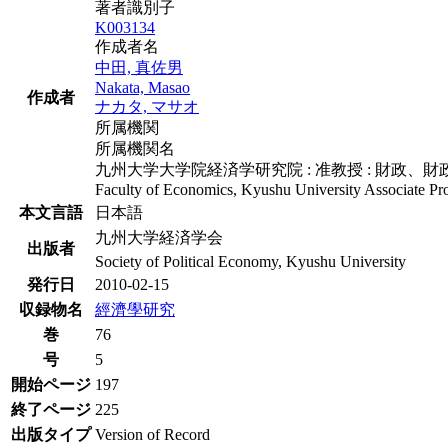
著者識別子
K003134
作成者名
中田, 真佐男
Nakata, Masao
作成者
ナカタ, マサオ
所属機関
所属機関名
九州大学大学院経済学研究院 : 准教授 : 財政、
Faculty of Economics, Kyushu University Associate Prof
本文言語
日本語
九州大学経済学会
出版者
Society of Political Economy, Kyushu University
発行日
2010-02-15
収録物名
經濟學研究
巻
76
号
5
開始ページ
197
終了ページ
225
出版タイプ
Version of Record