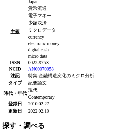
Japan
貨幣流通
電子マネー
少額決済
ミクロデータ
主題
currency
electronic money
digital cash
micro data
ISSN
0022-975X
NCID
AN00070058
注記
特集 金融構造変化のミクロ分析
タイプ
紀要論文
現代
時代・年代
Contemporary
登録日
2010.02.27
更新日
2022.02.10
探す・調べる