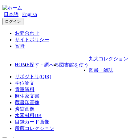
日本語
English
ログイン
お問合わせ
サイトポリシー
寄附
九大コレクション
HOME
探す・調べる
図書館を使う
図書・雑誌
リポジトリ(QIR)
学位論文
貴重資料
麻生家文書
蔵書印画像
炭鉱画像
水素材料DB
目録カード画像
所蔵コレクション