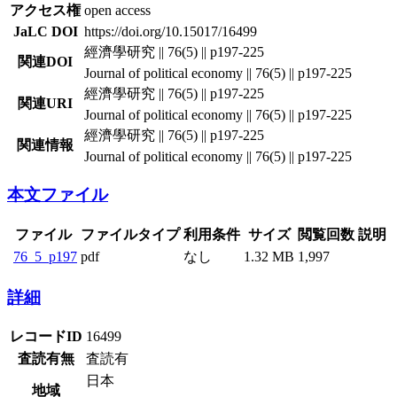
アクセス権
open access
JaLC DOI
https://doi.org/10.15017/16499
經濟學研究 || 76(5) || p197-225
関連DOI
Journal of political economy || 76(5) || p197-225
經濟學研究 || 76(5) || p197-225
関連URI
Journal of political economy || 76(5) || p197-225
經濟學研究 || 76(5) || p197-225
関連情報
Journal of political economy || 76(5) || p197-225
本文ファイル
ファイル
ファイルタイプ
利用条件
サイズ
閲覧回数
説明
76_5_p197
pdf
なし
1.32 MB
1,997
詳細
レコードID
16499
査読有無
査読有
日本
地域