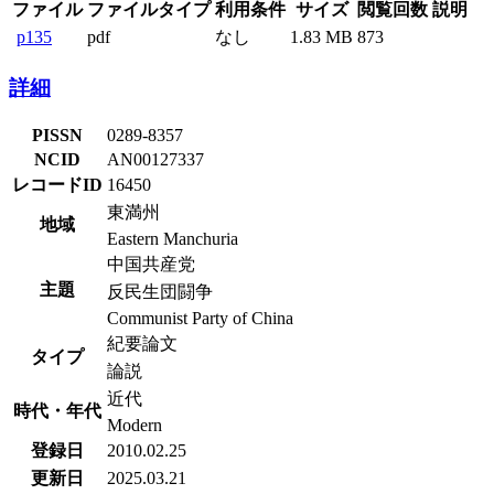
ファイル
ファイルタイプ
利用条件
サイズ
閲覧回数
説明
p135
pdf
なし
1.83 MB
873
詳細
PISSN
0289-8357
NCID
AN00127337
レコードID
16450
東満州
地域
Eastern Manchuria
中国共産党
主題
反民生団闘争
Communist Party of China
紀要論文
タイプ
論説
近代
時代・年代
Modern
登録日
2010.02.25
更新日
2025.03.21