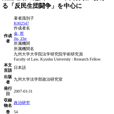
る「反民生団闘争」を中心に
著者識別子
K002547
作成者名
金, 哲
作成
Jin, Zhe
者
所属機関
所属機関名
九州大学大学院法学研究院学術研究員
Faculty of Law, Kyushu University : Research Fellow
本文
日本語
言語
出版
九州大学法学部政治研究室
者
発行
2007-03-31
日
収録
政治研究
物名
巻
54