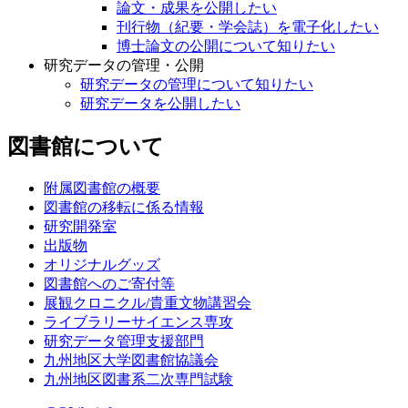
論文・成果を公開したい
刊行物（紀要・学会誌）を電子化したい
博士論文の公開について知りたい
研究データの管理・公開
研究データの管理について知りたい
研究データを公開したい
図書館について
附属図書館の概要
図書館の移転に係る情報
研究開発室
出版物
オリジナルグッズ
図書館へのご寄付等
展観クロニクル/貴重文物講習会
ライブラリーサイエンス専攻
研究データ管理支援部門
九州地区大学図書館協議会
九州地区図書系二次専門試験