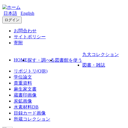
日本語
English
ログイン
お問合わせ
サイトポリシー
寄附
九大コレクション
HOME
探す・調べる
図書館を使う
図書・雑誌
リポジトリ(QIR)
学位論文
貴重資料
麻生家文書
蔵書印画像
炭鉱画像
水素材料DB
目録カード画像
所蔵コレクション