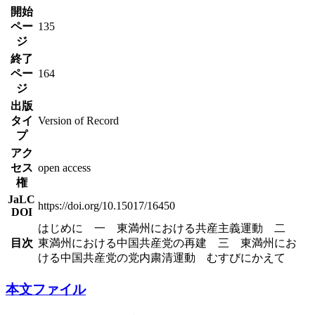
開始
ペー
135
ジ
終了
ペー
164
ジ
出版
タイ
Version of Record
プ
アク
セス
open access
権
JaLC
https://doi.org/10.15017/16450
DOI
はじめに 一 東満州における共産主義運動 二
目次
東満州における中国共産党の再建 三 東満州にお
ける中国共産党の党内粛清運動 むすびにかえて
本文ファイル