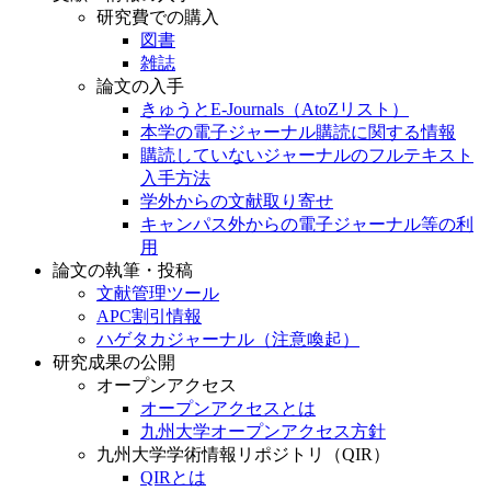
研究費での購入
図書
雑誌
論文の入手
きゅうとE-Journals（AtoZリスト）
本学の電子ジャーナル購読に関する情報
購読していないジャーナルのフルテキスト
入手方法
学外からの文献取り寄せ
キャンパス外からの電子ジャーナル等の利
用
論文の執筆・投稿
文献管理ツール
APC割引情報
ハゲタカジャーナル（注意喚起）
研究成果の公開
オープンアクセス
オープンアクセスとは
九州大学オープンアクセス方針
九州大学学術情報リポジトリ（QIR）
QIRとは