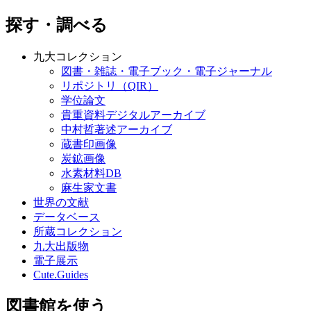
探す・調べる
九大コレクション
図書・雑誌・電子ブック・電子ジャーナル
リポジトリ（QIR）
学位論文
貴重資料デジタルアーカイブ
中村哲著述アーカイブ
蔵書印画像
炭鉱画像
水素材料DB
麻生家文書
世界の文献
データベース
所蔵コレクション
九大出版物
電子展示
Cute.Guides
図書館を使う