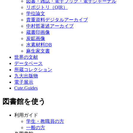
図書・雑誌・電子ブック・電子ジャーナル
リポジトリ（QIR）
学位論文
貴重資料デジタルアーカイブ
中村哲著述アーカイブ
蔵書印画像
炭鉱画像
水素材料DB
麻生家文書
世界の文献
データベース
所蔵コレクション
九大出版物
電子展示
Cute.Guides
図書館を使う
利用ガイド
学生・教職員の方
一般の方