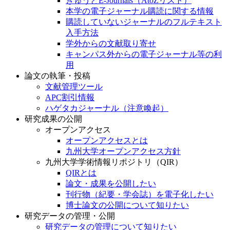
きゅうとE-Journals（AtoZリスト）
本学の電子ジャーナル購読に関する情報
購読していないジャーナルのフルテキスト
入手方法
学外からの文献取り寄せ
キャンパス外からの電子ジャーナル等の利
用
論文の執筆・投稿
文献管理ツール
APC割引情報
ハゲタカジャーナル（注意喚起）
研究成果の公開
オープンアクセス
オープンアクセスとは
九州大学オープンアクセス方針
九州大学学術情報リポジトリ（QIR）
QIRとは
論文・成果を公開したい
刊行物（紀要・学会誌）を電子化したい
博士論文の公開について知りたい
研究データの管理・公開
研究データの管理について知りたい