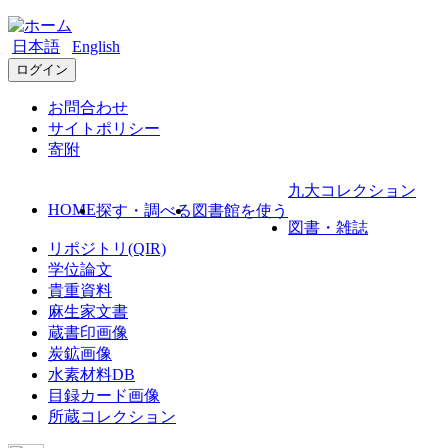
日本語
English
ログイン
お問合わせ
サイトポリシー
寄附
九大コレクション
HOME
探す・調べる
図書館を使う
図書・雑誌
リポジトリ(QIR)
学位論文
貴重資料
麻生家文書
蔵書印画像
炭鉱画像
水素材料DB
目録カード画像
所蔵コレクション