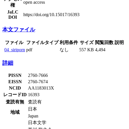
open access
権
JaLC
https://doi.org/10.15017/16393
DOI
本文ファイル
ファイル
ファイルタイプ
利用条件
サイズ
閲覧回数
説明
04_siriporn
pdf
なし
557 KB
4,494
詳細
PISSN
2760-7666
EISSN
2760-7674
NCID
AA1183013X
レコードID
16393
査読有無
査読有
日本
地域
Japan
日本文学