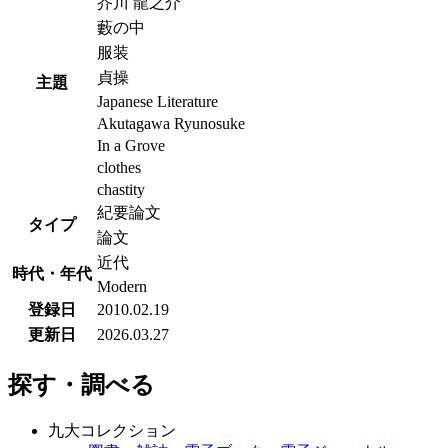
芥川 龍之介
藪の中
服装
貞操
主題
Japanese Literature
Akutagawa Ryunosuke
In a Grove
clothes
chastity
紀要論文
タイプ
論文
近代
時代・年代
Modern
登録日
2010.02.19
更新日
2026.03.27
探す・調べる
九大コレクション