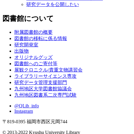
研究データを公開したい
図書館について
附属図書館の概要
図書館の移転に係る情報
研究開発室
出版物
オリジナルグッズ
図書館へのご寄付等
展観クロニクル/貴重文物講習会
ライブラリーサイエンス専攻
研究データ管理支援部門
九州地区大学図書館協議会
九州地区図書系二次専門試験
@QLib_info
Instagram
〒819-0395 福岡市西区元岡744
© 2013-2022 Kyushu University Library