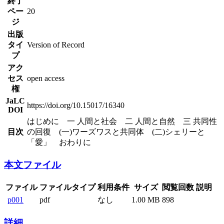
終了
ペー
20
ジ
出版
タイ
Version of Record
プ
アク
セス
open access
権
JaLC
https://doi.org/10.15017/16340
DOI
はじめに 一 人間と社会 二 人間と自然 三 共同性
目次
の回復 (一)ワーズワスと共同体 (二)シェリーと
「愛」 おわりに
本文ファイル
ファイル
ファイルタイプ
利用条件
サイズ
閲覧回数
説明
p001
pdf
なし
1.00 MB
898
詳細