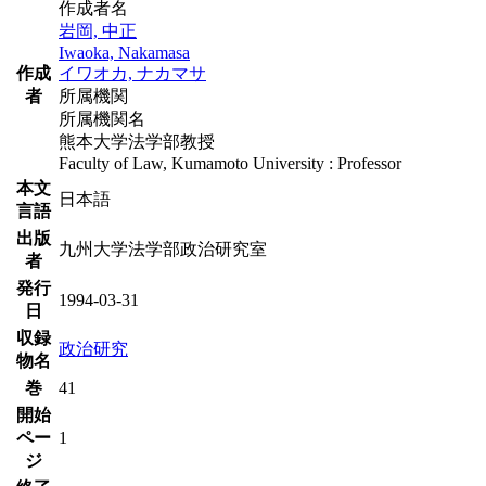
作成者名
岩岡, 中正
Iwaoka, Nakamasa
作成
イワオカ, ナカマサ
者
所属機関
所属機関名
熊本大学法学部教授
Faculty of Law, Kumamoto University : Professor
本文
日本語
言語
出版
九州大学法学部政治研究室
者
発行
1994-03-31
日
収録
政治研究
物名
巻
41
開始
ペー
1
ジ