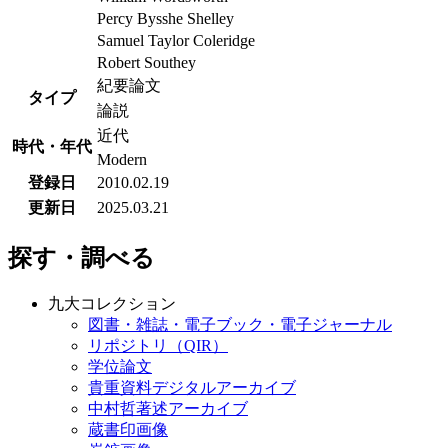
Percy Bysshe Shelley
Samuel Taylor Coleridge
Robert Southey
紀要論文
タイプ
論説
近代
時代・年代
Modern
登録日
2010.02.19
更新日
2025.03.21
探す・調べる
九大コレクション
図書・雑誌・電子ブック・電子ジャーナル
リポジトリ（QIR）
学位論文
貴重資料デジタルアーカイブ
中村哲著述アーカイブ
蔵書印画像