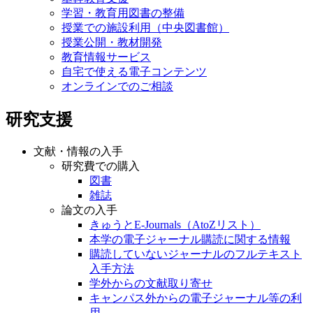
学習・教育用図書の整備
授業での施設利用（中央図書館）
授業公開・教材開発
教育情報サービス
自宅で使える電子コンテンツ
オンラインでのご相談
研究支援
文献・情報の入手
研究費での購入
図書
雑誌
論文の入手
きゅうとE-Journals（AtoZリスト）
本学の電子ジャーナル購読に関する情報
購読していないジャーナルのフルテキスト
入手方法
学外からの文献取り寄せ
キャンパス外からの電子ジャーナル等の利
用