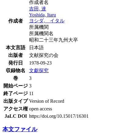
作成者名
吉田, 達
Yoshida, Itaru
ヨシダ, イタル
作成者
所属機関
所属機関名
昭和二十三年九州大卒
本文言語
日本語
出版者
文献探究の会
発行日
1978-09-23
収録物名
文獻探究
巻
3
開始ページ
3
終了ページ
11
出版タイプ
Version of Record
アクセス権
open access
JaLC DOI
https://doi.org/10.15017/16301
本文ファイル