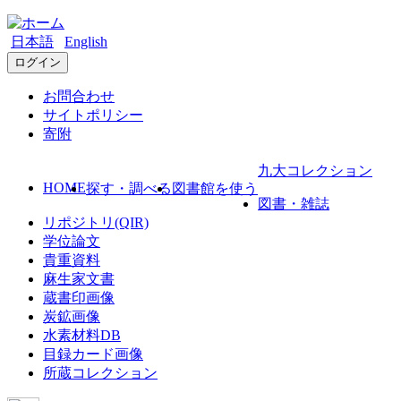
日本語
English
ログイン
お問合わせ
サイトポリシー
寄附
九大コレクション
HOME
探す・調べる
図書館を使う
図書・雑誌
リポジトリ(QIR)
学位論文
貴重資料
麻生家文書
蔵書印画像
炭鉱画像
水素材料DB
目録カード画像
所蔵コレクション