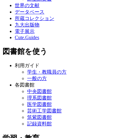
世界の文献
データベース
所蔵コレクション
九大出版物
電子展示
Cute.Guides
図書館を使う
利用ガイド
学生・教職員の方
一般の方
各図書館
中央図書館
理系図書館
医学図書館
芸術工学図書館
筑紫図書館
記録資料館