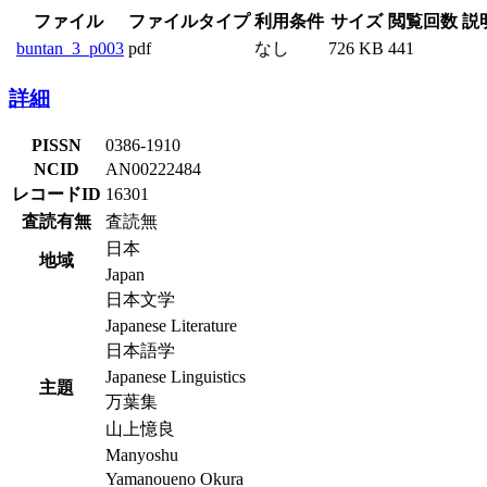
ファイル
ファイルタイプ
利用条件
サイズ
閲覧回数
説
buntan_3_p003
pdf
なし
726 KB
441
詳細
PISSN
0386-1910
NCID
AN00222484
レコードID
16301
査読有無
査読無
日本
地域
Japan
日本文学
Japanese Literature
日本語学
Japanese Linguistics
主題
万葉集
山上憶良
Manyoshu
Yamanoueno Okura