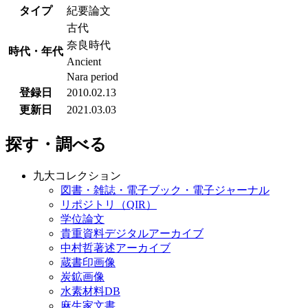
タイプ
紀要論文
古代
奈良時代
時代・年代
Ancient
Nara period
登録日
2010.02.13
更新日
2021.03.03
探す・調べる
九大コレクション
図書・雑誌・電子ブック・電子ジャーナル
リポジトリ（QIR）
学位論文
貴重資料デジタルアーカイブ
中村哲著述アーカイブ
蔵書印画像
炭鉱画像
水素材料DB
麻生家文書