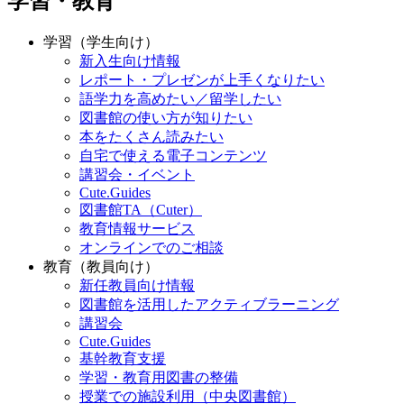
学習・教育
学習（学生向け）
新入生向け情報
レポート・プレゼンが上手くなりたい
語学力を高めたい／留学したい
図書館の使い方が知りたい
本をたくさん読みたい
自宅で使える電子コンテンツ
講習会・イベント
Cute.Guides
図書館TA（Cuter）
教育情報サービス
オンラインでのご相談
教育（教員向け）
新任教員向け情報
図書館を活用したアクティブラーニング
講習会
Cute.Guides
基幹教育支援
学習・教育用図書の整備
授業での施設利用（中央図書館）