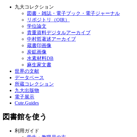
九大コレクション
図書・雑誌・電子ブック・電子ジャーナル
リポジトリ（QIR）
学位論文
貴重資料デジタルアーカイブ
中村哲著述アーカイブ
蔵書印画像
炭鉱画像
水素材料DB
麻生家文書
世界の文献
データベース
所蔵コレクション
九大出版物
電子展示
Cute.Guides
図書館を使う
利用ガイド