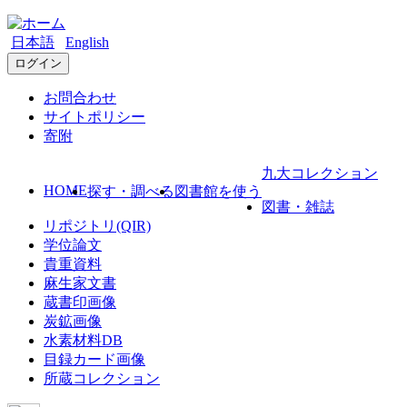
日本語
English
ログイン
お問合わせ
サイトポリシー
寄附
九大コレクション
HOME
探す・調べる
図書館を使う
図書・雑誌
リポジトリ(QIR)
学位論文
貴重資料
麻生家文書
蔵書印画像
炭鉱画像
水素材料DB
目録カード画像
所蔵コレクション