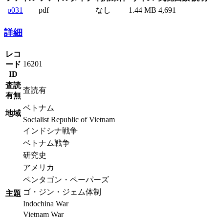
p031
pdf
なし
1.44 MB
4,691
詳細
レコ
16201
ード
ID
査読
査読有
有無
ベトナム
地域
Socialist Republic of Vietnam
インドシナ戦争
ベトナム戦争
研究史
アメリカ
ペンタゴン・ペーパーズ
ゴ・ジン・ジェム体制
主題
Indochina War
Vietnam War