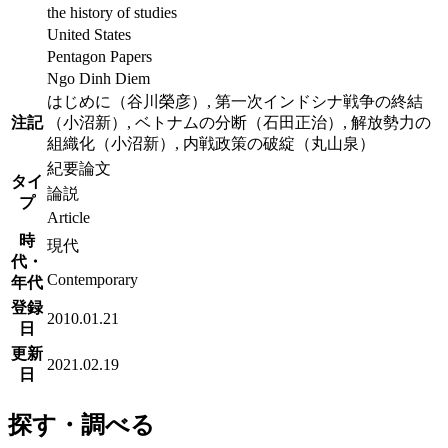
the history of studies
United States
Pentagon Papers
Ngo Dinh Diem
はじめに（谷川榮彦）, 第一次インドシナ戦争の終結
注記
（小沼新）, ベトナムの分断（石田正治）, 解放勢力の
組織化（小沼新）, 内戦政策の破綻（丸山泉）
紀要論文
タイ
論説
プ
Article
時
現代
代・
Contemporary
年代
登録
2010.01.21
日
更新
2021.02.19
日
探す・調べる