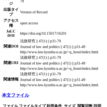
79
ジ
出版タイ
Version of Record
プ
アクセス
open access
権
JaLC
https://doi.org/10.15017/16201
DOI
法政研究 || 47(1) || p31-79
関連DOI
Journal of law and politics || 47(1) || p31-49
http://www.law.kyushu-u.ac.jp/~q_hosei/index.html
法政研究 || 47(1) || p31-79
関連URI
Journal of law and politics || 47(1) || p31-49
http://www.law.kyushu-u.ac.jp/~q_hosei/index.html
法政研究 || 47(1) || p31-79
関連情報
Journal of law and politics || 47(1) || p31-49
http://www.law.kyushu-u.ac.jp/~q_hosei/index.html
本文ファイル
ファイル
ファイルタイプ
利用条件
サイズ
閲覧回数
説明