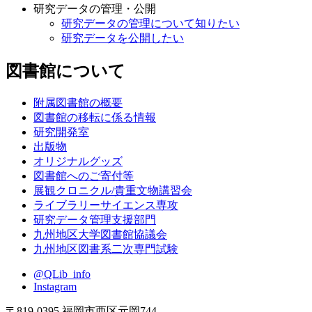
研究データの管理・公開
研究データの管理について知りたい
研究データを公開したい
図書館について
附属図書館の概要
図書館の移転に係る情報
研究開発室
出版物
オリジナルグッズ
図書館へのご寄付等
展観クロニクル/貴重文物講習会
ライブラリーサイエンス専攻
研究データ管理支援部門
九州地区大学図書館協議会
九州地区図書系二次専門試験
@QLib_info
Instagram
〒819-0395 福岡市西区元岡744