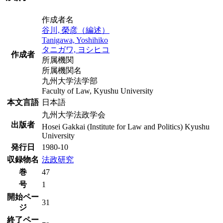
作成者名
谷川, 榮彦（編述）
Tanigawa, Yoshihiko
タニガワ, ヨシヒコ
作成者
所属機関
所属機関名
九州大学法学部
Faculty of Law, Kyushu University
本文言語
日本語
九州大学法政学会
出版者
Hosei Gakkai (Institute for Law and Politics) Kyushu
University
発行日
1980-10
収録物名
法政研究
巻
47
号
1
開始ペー
31
ジ
終了ペー