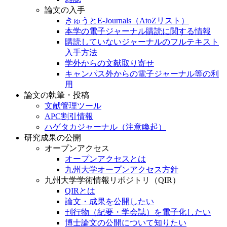
論文の入手
きゅうとE-Journals（AtoZリスト）
本学の電子ジャーナル購読に関する情報
購読していないジャーナルのフルテキスト
入手方法
学外からの文献取り寄せ
キャンパス外からの電子ジャーナル等の利
用
論文の執筆・投稿
文献管理ツール
APC割引情報
ハゲタカジャーナル（注意喚起）
研究成果の公開
オープンアクセス
オープンアクセスとは
九州大学オープンアクセス方針
九州大学学術情報リポジトリ（QIR）
QIRとは
論文・成果を公開したい
刊行物（紀要・学会誌）を電子化したい
博士論文の公開について知りたい