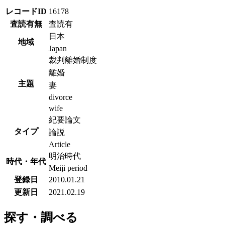
レコードID
16178
査読有無
査読有
日本
地域
Japan
裁判離婚制度
離婚
主題
妻
divorce
wife
紀要論文
タイプ
論説
Article
明治時代
時代・年代
Meiji period
登録日
2010.01.21
更新日
2021.02.19
探す・調べる