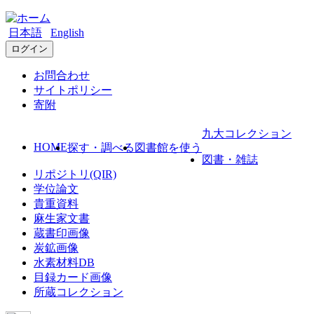
日本語
English
ログイン
お問合わせ
サイトポリシー
寄附
九大コレクション
HOME
探す・調べる
図書館を使う
図書・雑誌
リポジトリ(QIR)
学位論文
貴重資料
麻生家文書
蔵書印画像
炭鉱画像
水素材料DB
目録カード画像
所蔵コレクション