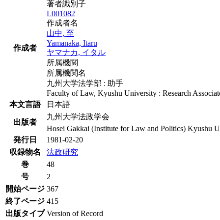
著者識別子
L001082
作成者名
山中, 至
Yamanaka, Itaru
作成者
ヤマナカ, イタル
所属機関
所属機関名
九州大学法学部 : 助手
Faculty of Law, Kyushu University : Research Associat
本文言語
日本語
九州大学法政学会
出版者
Hosei Gakkai (Institute for Law and Politics) Kyushu U
発行日
1981-02-20
収録物名
法政研究
巻
48
号
2
開始ページ
367
終了ページ
415
出版タイプ
Version of Record