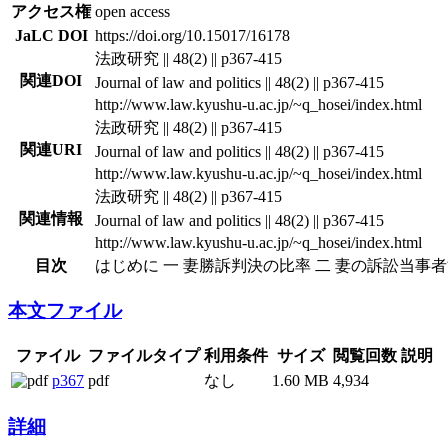
アクセス権
open access
JaLC DOI
https://doi.org/10.15017/16178
法政研究 || 48(2) || p367-415
関連DOI
Journal of law and politics || 48(2) || p367-415
http://www.law.kyushu-u.ac.jp/~q_hosei/index.html
法政研究 || 48(2) || p367-415
関連URI
Journal of law and politics || 48(2) || p367-415
http://www.law.kyushu-u.ac.jp/~q_hosei/index.html
法政研究 || 48(2) || p367-415
関連情報
Journal of law and politics || 48(2) || p367-415
http://www.law.kyushu-u.ac.jp/~q_hosei/index.html
目次
はじめに 一 妻勝訴判決の比率 二 妻の訴訟当事者
本文ファイル
ファイル
ファイルタイプ
利用条件
サイズ
閲覧回数
説明
p367
pdf
なし
1.60 MB
4,934
詳細