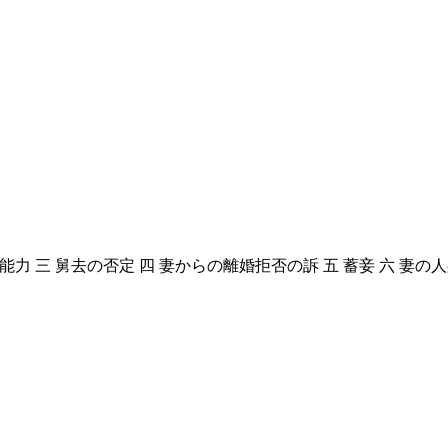
能力 三 舅去の否定 四 妻からの離婚拒否の訴 五 蓄妾 六 妻の