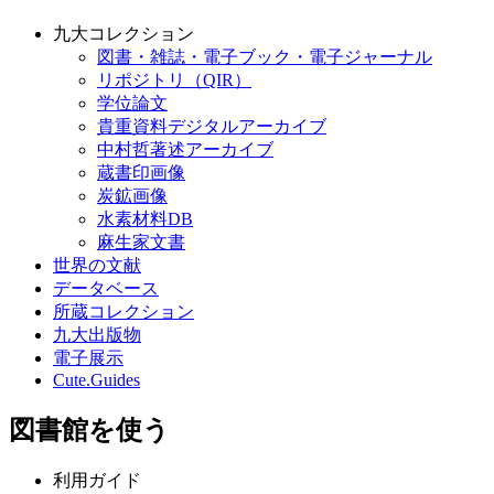
九大コレクション
図書・雑誌・電子ブック・電子ジャーナル
リポジトリ（QIR）
学位論文
貴重資料デジタルアーカイブ
中村哲著述アーカイブ
蔵書印画像
炭鉱画像
水素材料DB
麻生家文書
世界の文献
データベース
所蔵コレクション
九大出版物
電子展示
Cute.Guides
図書館を使う
利用ガイド