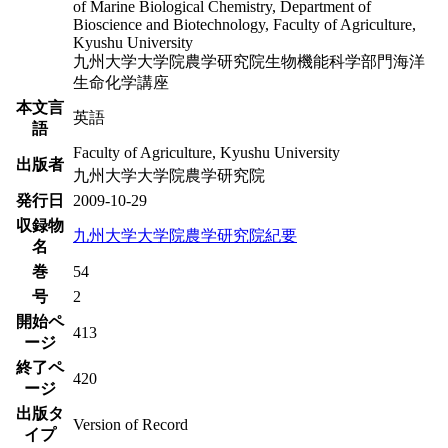
of Marine Biological Chemistry, Department of
Bioscience and Biotechnology, Faculty of Agriculture,
Kyushu University
九州大学大学院農学研究院生物機能科学部門海洋
生命化学講座
本文言
英語
語
Faculty of Agriculture, Kyushu University
出版者
九州大学大学院農学研究院
発行日
2009-10-29
収録物
九州大学大学院農学研究院紀要
名
巻
54
号
2
開始ペ
413
ージ
終了ペ
420
ージ
出版タ
Version of Record
イプ