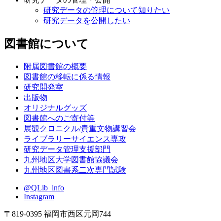
研究データの管理について知りたい
研究データを公開したい
図書館について
附属図書館の概要
図書館の移転に係る情報
研究開発室
出版物
オリジナルグッズ
図書館へのご寄付等
展観クロニクル/貴重文物講習会
ライブラリーサイエンス専攻
研究データ管理支援部門
九州地区大学図書館協議会
九州地区図書系二次専門試験
@QLib_info
Instagram
〒819-0395 福岡市西区元岡744