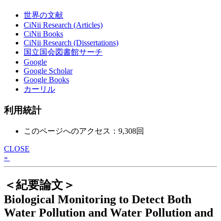
世界の文献
CiNii Research (Articles)
CiNii Books
CiNii Research (Dissertations)
国立国会図書館サーチ
Google
Google Scholar
Google Books
カーリル
利用統計
このページへのアクセス：9,308回
CLOSE
»
＜紀要論文＞
Biological Monitoring to Detect Both
Water Pollution and Water Pollution and