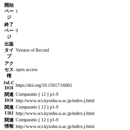
開始
ペー
1
ジ
終了
ペー
9
ジ
出版
タイ
Version of Record
プ
アク
セス
open access
権
JaLC
https://doi.org/10.15017/16061
DOI
Comparatio || 12 || p1-9
関連
DOI
http://www.scs.kyushu-u.ac.jp/index-j.html
Comparatio || 12 || p1-9
関連
URI
http://www.scs.kyushu-u.ac.jp/index-j.html
Comparatio || 12 || p1-9
関連
情報
http://www.scs.kyushu-u.ac.jp/index-j.html