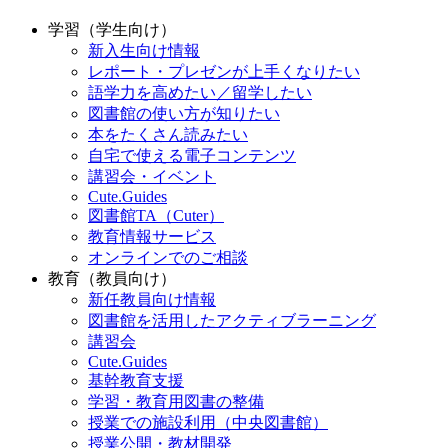
学習（学生向け）
新入生向け情報
レポート・プレゼンが上手くなりたい
語学力を高めたい／留学したい
図書館の使い方が知りたい
本をたくさん読みたい
自宅で使える電子コンテンツ
講習会・イベント
Cute.Guides
図書館TA（Cuter）
教育情報サービス
オンラインでのご相談
教育（教員向け）
新任教員向け情報
図書館を活用したアクティブラーニング
講習会
Cute.Guides
基幹教育支援
学習・教育用図書の整備
授業での施設利用（中央図書館）
授業公開・教材開発