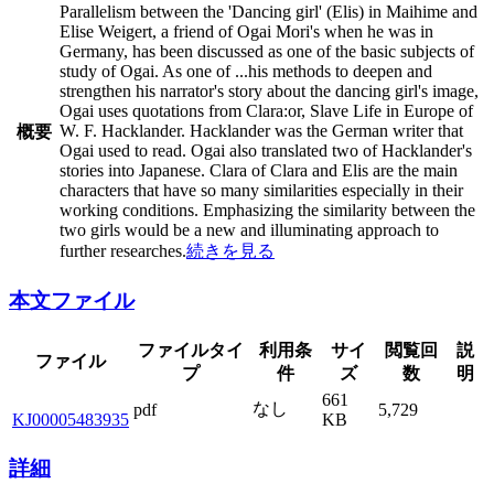
Parallelism between the 'Dancing girl' (Elis) in Maihime and
Elise Weigert, a friend of Ogai Mori's when he was in
Germany, has been discussed as one of the basic subjects of
study of Ogai. As one of
...
his methods to deepen and
strengthen his narrator's story about the dancing girl's image,
Ogai uses quotations from Clara:or, Slave Life in Europe of
W. F. Hacklander. Hacklander was the German writer that
概要
Ogai used to read. Ogai also translated two of Hacklander's
stories into Japanese. Clara of Clara and Elis are the main
characters that have so many similarities especially in their
working conditions. Emphasizing the similarity between the
two girls would be a new and illuminating approach to
further researches.
続きを見る
本文ファイル
ファイルタイ
利用条
サイ
閲覧回
説
ファイル
プ
件
ズ
数
明
661
なし
pdf
5,729
KJ00005483935
KB
詳細