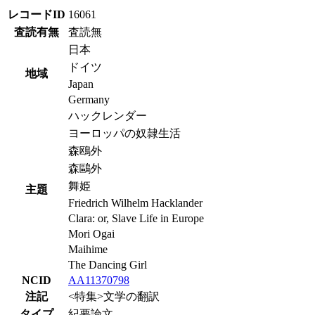
レコードID
16061
査読有無
査読無
日本
ドイツ
地域
Japan
Germany
ハックレンダー
ヨーロッパの奴隷生活
森鴎外
森鷗外
舞姫
主題
Friedrich Wilhelm Hacklander
Clara: or, Slave Life in Europe
Mori Ogai
Maihime
The Dancing Girl
NCID
AA11370798
注記
<特集>文学の翻訳
タイプ
紀要論文