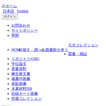
日本語
English
ログイン
お問合わせ
サイトポリシー
寄附
九大コレクション
HOME
探す・調べる
図書館を使う
図書・雑誌
リポジトリ(QIR)
学位論文
貴重資料
麻生家文書
蔵書印画像
炭鉱画像
水素材料DB
目録カード画像
所蔵コレクション