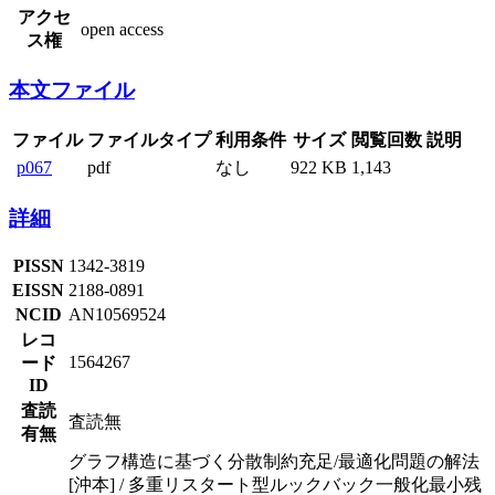
アクセ
open access
ス権
本文ファイル
ファイル
ファイルタイプ
利用条件
サイズ
閲覧回数
説明
p067
pdf
なし
922 KB
1,143
詳細
PISSN
1342-3819
EISSN
2188-0891
NCID
AN10569524
レコ
1564267
ード
ID
査読
査読無
有無
グラフ構造に基づく分散制約充足/最適化問題の解法
[沖本] / 多重リスタート型ルックバック一般化最小残