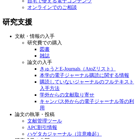
自宅で使える電子コンテンツ
オンラインでのご相談
研究支援
文献・情報の入手
研究費での購入
図書
雑誌
論文の入手
きゅうとE-Journals（AtoZリスト）
本学の電子ジャーナル購読に関する情報
購読していないジャーナルのフルテキスト
入手方法
学外からの文献取り寄せ
キャンパス外からの電子ジャーナル等の利
用
論文の執筆・投稿
文献管理ツール
APC割引情報
ハゲタカジャーナル（注意喚起）