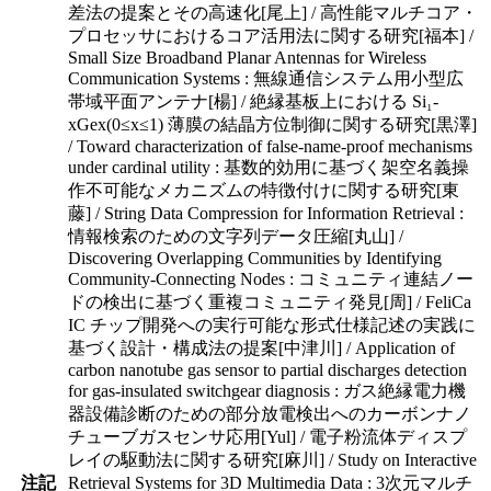
差法の提案とその高速化[尾上] / 高性能マルチコア・
プロセッサにおけるコア活用法に関する研究[福本] /
Small Size Broadband Planar Antennas for Wireless
Communication Systems : 無線通信システム用小型広
帯域平面アンテナ[楊] / 絶縁基板上における Si₁-
xGex(0≤x≤1) 薄膜の結晶方位制御に関する研究[黒澤]
/ Toward characterization of false-name-proof mechanisms
under cardinal utility : 基数的効用に基づく架空名義操
作不可能なメカニズムの特徴付けに関する研究[東
藤] / String Data Compression for Information Retrieval :
情報検索のための文字列データ圧縮[丸山] /
Discovering Overlapping Communities by Identifying
Community-Connecting Nodes : コミュニティ連結ノー
ドの検出に基づく重複コミュニティ発見[周] / FeliCa
IC チップ開発への実行可能な形式仕様記述の実践に
基づく設計・構成法の提案[中津川] / Application of
carbon nanotube gas sensor to partial discharges detection
for gas-insulated switchgear diagnosis : ガス絶縁電力機
器設備診断のための部分放電検出へのカーボンナノ
チューブガスセンサ応用[Yul] / 電子粉流体ディスプ
レイの駆動法に関する研究[麻川] / Study on Interactive
注記
Retrieval Systems for 3D Multimedia Data : 3次元マルチ