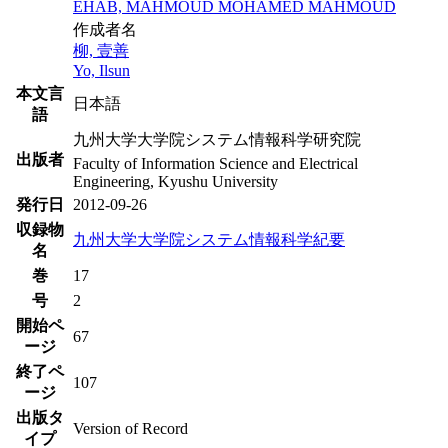
EHAB, MAHMOUD MOHAMED MAHMOUD
作成者名
柳, 壹善
Yo, Ilsun
本文言
日本語
語
九州大学大学院システム情報科学研究院
出版者
Faculty of Information Science and Electrical
Engineering, Kyushu University
発行日
2012-09-26
収録物
九州大学大学院システム情報科学紀要
名
巻
17
号
2
開始ペ
67
ージ
終了ペ
107
ージ
出版タ
Version of Record
イプ