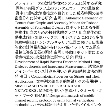
メディアデータの対話型検索システムに関する研究
[岡嶋] / 有限グラフ上のランダムウォークの最適化
[野中] / 運転危険度推定を目的とした反応時間の確率
密度分布に関する研究[吉岡] / Automatic Generation of
Contact State Graphs and Assembly Motion for Robotic
Assembly of Polyhedral Objects : ロボットによる多面
体物体組立のための接触状態グラフと組立動作の自
動生成[郭] / 無線バックホールシステムにおける多段
無線中継[金] / シングルキャリア伝送における伝搬路
等化の計算量削減[小寺] / 66kV級イットリウム系高
温超伝導変圧器の開発[富岡] / 移動ロボット群による
環境構造の3次元計測に関する研究[戸畑] /
Development of Rapid Bacteria Detection Method Using
Dielectrophoresis and Impedance Measurement : 誘電泳動
とインピーダンス計測を用いた迅速細菌検出法の開
発[濱田] / Combinatorial Properties on Strings and Their
Applications : 文字列の組合せ的性質とその応用[井] /
MIMO BASED WIRELESS BACKHAUL
NETWORKS : MIMOを用いた無線バックホール・ネ
ットワーク[EHAB] / Design and analysis of mobile
internet security protocol by using formal verification
methodology : 形式検証手法を用いたモバイルインタ