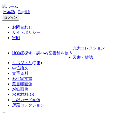
日本語
English
ログイン
お問合わせ
サイトポリシー
寄附
九大コレクション
HOME
探す・調べる
図書館を使う
図書・雑誌
リポジトリ(QIR)
学位論文
貴重資料
麻生家文書
蔵書印画像
炭鉱画像
水素材料DB
目録カード画像
所蔵コレクション