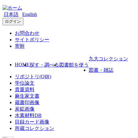
日本語
English
ログイン
お問合わせ
サイトポリシー
寄附
九大コレクション
HOME
探す・調べる
図書館を使う
図書・雑誌
リポジトリ(QIR)
学位論文
貴重資料
麻生家文書
蔵書印画像
炭鉱画像
水素材料DB
目録カード画像
所蔵コレクション