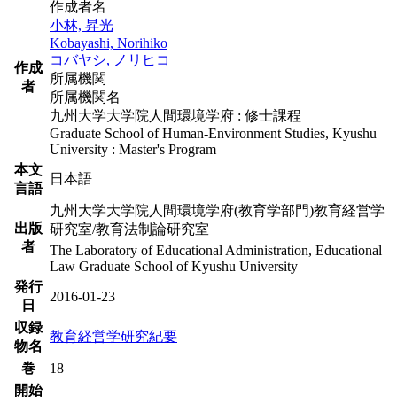
作成者名
小林, 昇光
Kobayashi, Norihiko
コバヤシ, ノリヒコ
作成
所属機関
者
所属機関名
九州大学大学院人間環境学府 : 修士課程
Graduate School of Human-Environment Studies, Kyushu
University : Master's Program
本文
日本語
言語
九州大学大学院人間環境学府(教育学部門)教育経営学
出版
研究室/教育法制論研究室
者
The Laboratory of Educational Administration, Educational
Law Graduate School of Kyushu University
発行
2016-01-23
日
収録
教育経営学研究紀要
物名
巻
18
開始