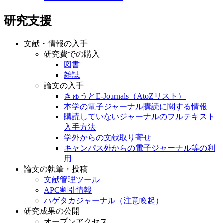
研究支援
文献・情報の入手
研究費での購入
図書
雑誌
論文の入手
きゅうとE-Journals（AtoZリスト）
本学の電子ジャーナル購読に関する情報
購読していないジャーナルのフルテキスト
入手方法
学外からの文献取り寄せ
キャンパス外からの電子ジャーナル等の利
用
論文の執筆・投稿
文献管理ツール
APC割引情報
ハゲタカジャーナル（注意喚起）
研究成果の公開
オープンアクセス