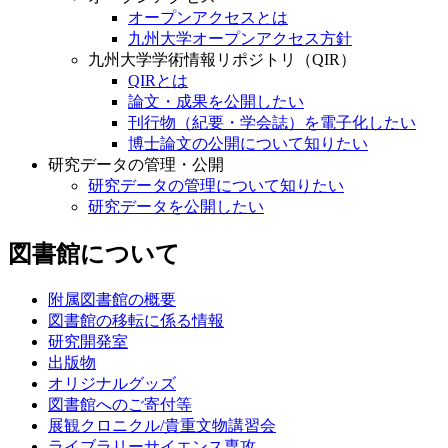
オープンアクセスとは
九州大学オープンアクセス方針
九州大学学術情報リポジトリ（QIR）
QIRとは
論文・成果を公開したい
刊行物（紀要・学会誌）を電子化したい
博士論文の公開について知りたい
研究データの管理・公開
研究データの管理について知りたい
研究データを公開したい
図書館について
附属図書館の概要
図書館の移転に係る情報
研究開発室
出版物
オリジナルグッズ
図書館へのご寄付等
展観クロニクル/貴重文物講習会
ライブラリーサイエンス専攻