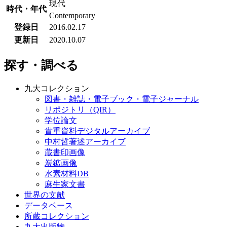
現代
時代・年代
Contemporary
登録日
2016.02.17
更新日
2020.10.07
探す・調べる
九大コレクション
図書・雑誌・電子ブック・電子ジャーナル
リポジトリ（QIR）
学位論文
貴重資料デジタルアーカイブ
中村哲著述アーカイブ
蔵書印画像
炭鉱画像
水素材料DB
麻生家文書
世界の文献
データベース
所蔵コレクション
九大出版物