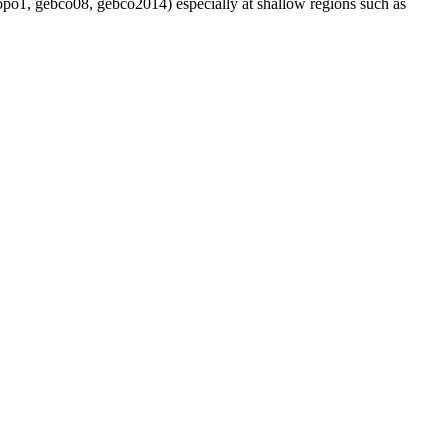
topo1, gebco08, gebco2014) especially at shallow regions such as