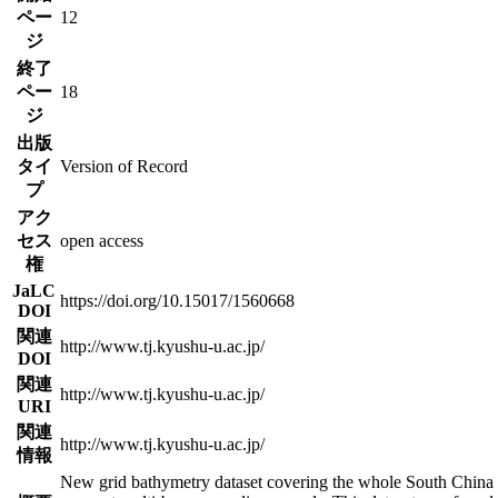
ペー
12
ジ
終了
ペー
18
ジ
出版
タイ
Version of Record
プ
アク
セス
open access
権
JaLC
https://doi.org/10.15017/1560668
DOI
関連
http://www.tj.kyushu-u.ac.jp/
DOI
関連
http://www.tj.kyushu-u.ac.jp/
URI
関連
http://www.tj.kyushu-u.ac.jp/
情報
New grid bathymetry dataset covering the whole South China S