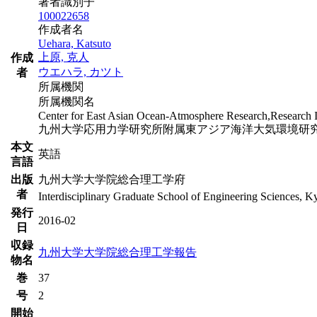
著者識別子
100022658
作成者名
Uehara, Katsuto
上原, 克人
作成
ウエハラ, カツト
者
所属機関
所属機関名
Center for East Asian Ocean-Atmosphere Research,Research Ins
九州大学応用力学研究所附属東アジア海洋大気環境研究セ
本文
英語
言語
出版
九州大学大学院総合理工学府
者
Interdisciplinary Graduate School of Engineering Sciences, K
発行
2016-02
日
収録
九州大学大学院総合理工学報告
物名
巻
37
号
2
開始