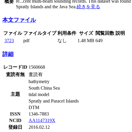
re
...
cent multi-beam sounding records. This dataset was found 
概要
Spratly Islands and the Java Sea.
続きを見る
本文ファイル
ファイル
ファイルタイプ
利用条件
サイズ
閲覧回数
説明
3723
pdf
なし
1.48 MB
649
詳細
レコードID
1560668
査読有無
査読有
bathymetry
South China Sea
主題
tidal model
Spratly and Paracel Islands
DTM
ISSN
1346-7883
NCID
AA1147319X
登録日
2016.02.12