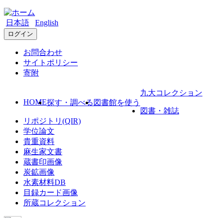
日本語
English
ログイン
お問合わせ
サイトポリシー
寄附
九大コレクション
HOME
探す・調べる
図書館を使う
図書・雑誌
リポジトリ(QIR)
学位論文
貴重資料
麻生家文書
蔵書印画像
炭鉱画像
水素材料DB
目録カード画像
所蔵コレクション