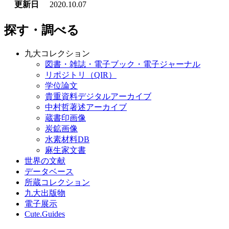
更新日
2020.10.07
探す・調べる
九大コレクション
図書・雑誌・電子ブック・電子ジャーナル
リポジトリ（QIR）
学位論文
貴重資料デジタルアーカイブ
中村哲著述アーカイブ
蔵書印画像
炭鉱画像
水素材料DB
麻生家文書
世界の文献
データベース
所蔵コレクション
九大出版物
電子展示
Cute.Guides