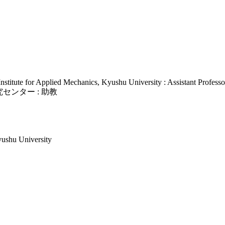
titute for Applied Mechanics, Kyushu University : Assistant Professo
ンター : 助教
yushu University