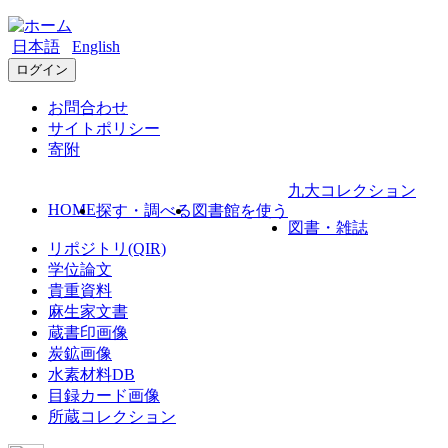
日本語
English
ログイン
お問合わせ
サイトポリシー
寄附
九大コレクション
HOME
探す・調べる
図書館を使う
図書・雑誌
リポジトリ(QIR)
学位論文
貴重資料
麻生家文書
蔵書印画像
炭鉱画像
水素材料DB
目録カード画像
所蔵コレクション