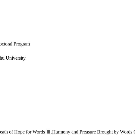
octoral Program
shu University
Breath of Hope for Words Ⅲ.Harmony and Preasure Brought by Words 