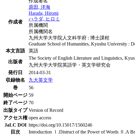
作成者名
原田, 洋海
Harada, Hiromi
ハラダ, ヒロミ
作成者
所属機関
所属機関名
九州大学大学院人文科学府 : 博士課程
Graduate School of Humanities, Kyushu University : D
本文言語
英語
The Society of English Literature and Linguistics, Kyu
出版者
九州大学大学院英語学・英文学研究会
発行日
2014-03-31
収録物名
九大英文学
巻
56
開始ページ
59
終了ページ
70
出版タイプ
Version of Record
アクセス権
open access
JaLC DOI
https://doi.org/10.15017/1560246
目次
Introduction Ⅰ.Distruct of the Power of Words Ⅱ.A 