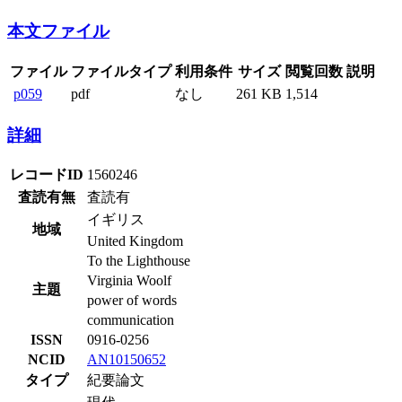
本文ファイル
ファイル
ファイルタイプ
利用条件
サイズ
閲覧回数
説明
p059
pdf
なし
261 KB
1,514
詳細
レコードID
1560246
査読有無
査読有
イギリス
地域
United Kingdom
To the Lighthouse
Virginia Woolf
主題
power of words
communication
ISSN
0916-0256
NCID
AN10150652
タイプ
紀要論文