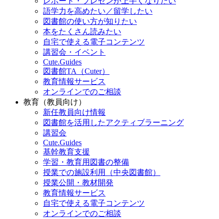
レポート・プレゼンが上手くなりたい
語学力を高めたい／留学したい
図書館の使い方が知りたい
本をたくさん読みたい
自宅で使える電子コンテンツ
講習会・イベント
Cute.Guides
図書館TA（Cuter）
教育情報サービス
オンラインでのご相談
教育（教員向け）
新任教員向け情報
図書館を活用したアクティブラーニング
講習会
Cute.Guides
基幹教育支援
学習・教育用図書の整備
授業での施設利用（中央図書館）
授業公開・教材開発
教育情報サービス
自宅で使える電子コンテンツ
オンラインでのご相談