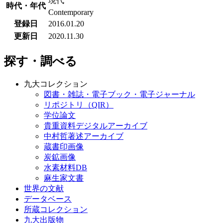
現代
時代・年代
Contemporary
登録日
2016.01.20
更新日
2020.11.30
探す・調べる
九大コレクション
図書・雑誌・電子ブック・電子ジャーナル
リポジトリ（QIR）
学位論文
貴重資料デジタルアーカイブ
中村哲著述アーカイブ
蔵書印画像
炭鉱画像
水素材料DB
麻生家文書
世界の文献
データベース
所蔵コレクション
九大出版物