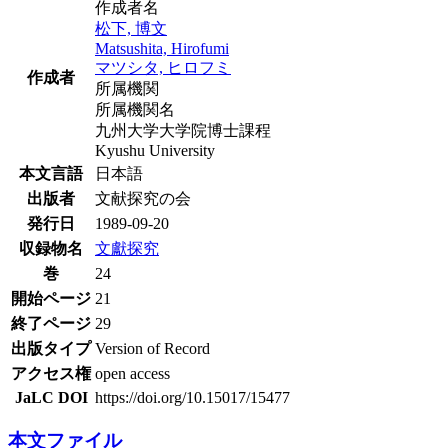
作成者名
松下, 博文
Matsushita, Hirofumi
マツシタ, ヒロフミ
作成者
所属機関
所属機関名
九州大学大学院博士課程
Kyushu University
本文言語
日本語
出版者
文献探究の会
発行日
1989-09-20
収録物名
文獻探究
巻
24
開始ページ
21
終了ページ
29
出版タイプ
Version of Record
アクセス権
open access
JaLC DOI
https://doi.org/10.15017/15477
本文ファイル