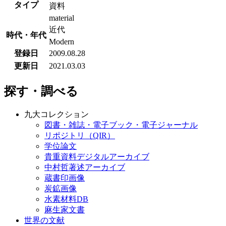
タイプ
資料
material
近代
時代・年代
Modern
登録日
2009.08.28
更新日
2021.03.03
探す・調べる
九大コレクション
図書・雑誌・電子ブック・電子ジャーナル
リポジトリ（QIR）
学位論文
貴重資料デジタルアーカイブ
中村哲著述アーカイブ
蔵書印画像
炭鉱画像
水素材料DB
麻生家文書
世界の文献