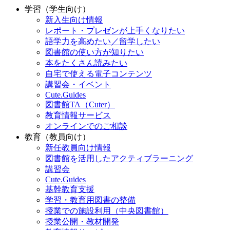
学習（学生向け）
新入生向け情報
レポート・プレゼンが上手くなりたい
語学力を高めたい／留学したい
図書館の使い方が知りたい
本をたくさん読みたい
自宅で使える電子コンテンツ
講習会・イベント
Cute.Guides
図書館TA（Cuter）
教育情報サービス
オンラインでのご相談
教育（教員向け）
新任教員向け情報
図書館を活用したアクティブラーニング
講習会
Cute.Guides
基幹教育支援
学習・教育用図書の整備
授業での施設利用（中央図書館）
授業公開・教材開発