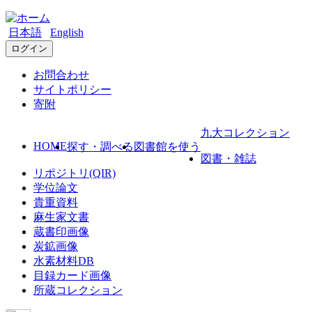
日本語
English
ログイン
お問合わせ
サイトポリシー
寄附
九大コレクション
HOME
探す・調べる
図書館を使う
図書・雑誌
リポジトリ(QIR)
学位論文
貴重資料
麻生家文書
蔵書印画像
炭鉱画像
水素材料DB
目録カード画像
所蔵コレクション