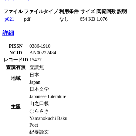
ファイル
ファイルタイプ
利用条件
サイズ
閲覧回数
説明
p021
pdf
なし
654 KB
1,076
詳細
PISSN
0386-1910
NCID
AN00222484
レコードID
15477
査読有無
査読無
日本
地域
Japan
日本文学
Japanese Literature
山之口貘
主題
むらさき
Yamanokuchi Baku
Poet
紀要論文