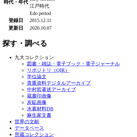
時代・年代
江戸時代
Edo period
登録日
2015.12.11
更新日
2020.10.07
探す・調べる
九大コレクション
図書・雑誌・電子ブック・電子ジャーナル
リポジトリ（QIR）
学位論文
貴重資料デジタルアーカイブ
中村哲著述アーカイブ
蔵書印画像
炭鉱画像
水素材料DB
麻生家文書
世界の文献
データベース
所蔵コレクション