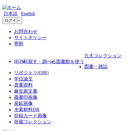
日本語
English
ログイン
お問合わせ
サイトポリシー
寄附
九大コレクション
HOME
探す・調べる
図書館を使う
図書・雑誌
リポジトリ(QIR)
学位論文
貴重資料
麻生家文書
蔵書印画像
炭鉱画像
水素材料DB
目録カード画像
所蔵コレクション