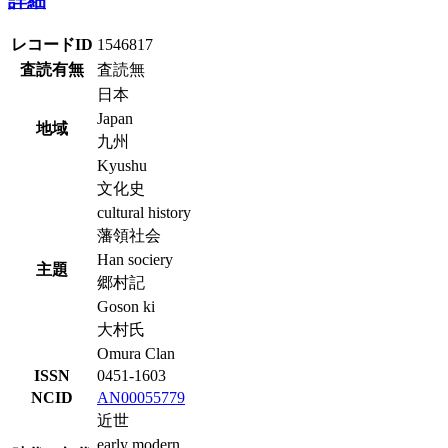
詳細
レコードID
1546817
査読有無
査読無
日本
Japan
地域
九州
Kyushu
文化史
cultural history
藩領社会
Han sociery
主題
郷村記
Goson ki
大村氏
Omura Clan
ISSN
0451-1603
NCID
AN00055779
近世
early modern