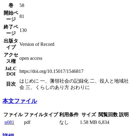
巻
58
開始ペ
81
ージ
終了ペ
130
ージ
出版タ
Version of Record
イプ
アクセ
open access
ス権
JaLC
https://doi.org/10.15017/1546817
DOI
はじめに 一、藩領社会の記録化 二、役人と地域社
目次
会 三、くらしのあり方 おわりに
本文ファイル
ファイル
ファイルタイプ
利用条件
サイズ
閲覧回数
説明
p081
pdf
なし
1.58 MB
6,834