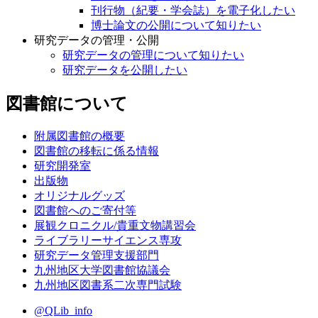
刊行物（紀要・学会誌）を電子化したい
博士論文の公開について知りたい
研究データの管理・公開
研究データの管理について知りたい
研究データを公開したい
図書館について
附属図書館の概要
図書館の移転に係る情報
研究開発室
出版物
オリジナルグッズ
図書館へのご寄付等
展観クロニクル/貴重文物講習会
ライブラリーサイエンス専攻
研究データ管理支援部門
九州地区大学図書館協議会
九州地区図書系二次専門試験
@QLib_info