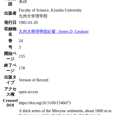
英語
語
Faculty of Science, Kyushu University
出版者
九州大学理学部
発行日
1981-01-20
収録物
九州大學理學部紀要 : Series D, Geology
名
巻
24
号
3
開始ペ
155
ージ
終了ペ
178
ージ
出版タ
Version of Record
イプ
アクセ
open access
ス権
Crossref
https://doi.org/10.5109/1546073
DOI
A thick series of the Miocene sediments, about 1800 m in