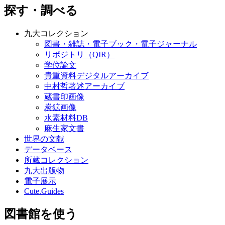
探す・調べる
九大コレクション
図書・雑誌・電子ブック・電子ジャーナル
リポジトリ（QIR）
学位論文
貴重資料デジタルアーカイブ
中村哲著述アーカイブ
蔵書印画像
炭鉱画像
水素材料DB
麻生家文書
世界の文献
データベース
所蔵コレクション
九大出版物
電子展示
Cute.Guides
図書館を使う