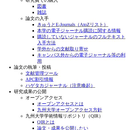
研究費での購入
図書
雑誌
論文の入手
きゅうとE-Journals（AtoZリスト）
本学の電子ジャーナル購読に関する情報
購読していないジャーナルのフルテキスト
入手方法
学外からの文献取り寄せ
キャンパス外からの電子ジャーナル等の利
用
論文の執筆・投稿
文献管理ツール
APC割引情報
ハゲタカジャーナル（注意喚起）
研究成果の公開
オープンアクセス
オープンアクセスとは
九州大学オープンアクセス方針
九州大学学術情報リポジトリ（QIR）
QIRとは
論文・成果を公開したい