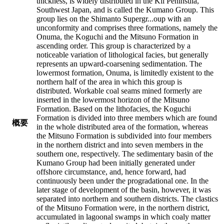
thickness, is widely distributed in the Kii Peninsula,
Southwest Japan, and is called the Kumano Group. This
group lies on the Shimanto Supergr
...
oup with an
unconformity and comprises three formations, namely the
Onuma, the Koguchi and the Mitsuno Formation in
ascending order. This group is characterized by a
noticeable variation of lithological facies, but generally
represents an upward-coarsening sedimentation. The
lowermost formation, Onuma, is limitedly existent to the
northern half of the area in which this group is
distributed. Workable coal seams mined formerly are
inserted in the lowermost horizon of the Mitsuno
Formation. Based on the lithofacies, the Koguchi
Formation is divided into three members which are found
概要
in the whole distributed area of the formation, whereas
the Mitsuno Formation is subdivided into four members
in the northern district and into seven members in the
southern one, respectively. The sedimentary basin of the
Kumano Group had been initially generated under
offshore circumstance, and, hence forward, had
continuously been under the progradational one. In the
later stage of development of the basin, however, it was
separated into northern and southern districts. The clastics
of the Mitsuno Formation were, in the northern district,
accumulated in lagoonal swamps in which coaly matter