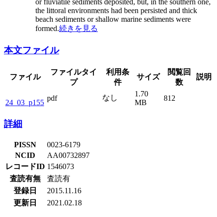
or fluviatile sediments deposited, but, in the southern one,
the littoral environments had been persisted and thick
beach sediments or shallow marine sediments were
formed.
続きを見る
本文ファイル
ファイルタイ
利用条
閲覧回
ファイル
サイズ
説明
プ
件
数
1.70
なし
pdf
812
24_03_p155
MB
詳細
PISSN
0023-6179
NCID
AA00732897
レコードID
1546073
査読有無
査読有
登録日
2015.11.16
更新日
2021.02.18