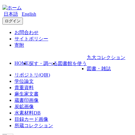
日本語
English
ログイン
お問合わせ
サイトポリシー
寄附
九大コレクション
HOME
探す・調べる
図書館を使う
図書・雑誌
リポジトリ(QIR)
学位論文
貴重資料
麻生家文書
蔵書印画像
炭鉱画像
水素材料DB
目録カード画像
所蔵コレクション