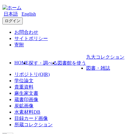
日本語
English
ログイン
お問合わせ
サイトポリシー
寄附
九大コレクション
HOME
探す・調べる
図書館を使う
図書・雑誌
リポジトリ(QIR)
学位論文
貴重資料
麻生家文書
蔵書印画像
炭鉱画像
水素材料DB
目録カード画像
所蔵コレクション