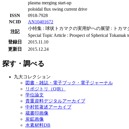
plasma merging start-up
poloidal flux swing current drive
ISSN
0918-7928
NCID
AN10401672
小特集 : 球状トカマクの実用炉への展望 : ト
注記
Special Topic Article : Prospect of Spherical Tokama
登録日
2015.11.10
更新日
2015.12.24
探す・調べる
九大コレクション
図書・雑誌・電子ブック・電子ジャーナル
リポジトリ（QIR）
学位論文
貴重資料デジタルアーカイブ
中村哲著述アーカイブ
蔵書印画像
炭鉱画像
水素材料DB