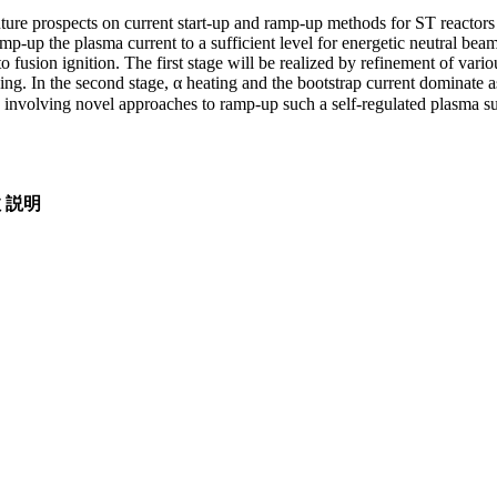
future prospects on current start-up and ramp-up methods for ST reactors
ramp-up the plasma current to a sufficient level for energetic neutral b
to fusion ignition. The first stage will be realized by refinement of var
ing. In the second stage, α heating and the bootstrap current dominate a
s involving novel approaches to ramp-up such a self-regulated plasma su
数
説明