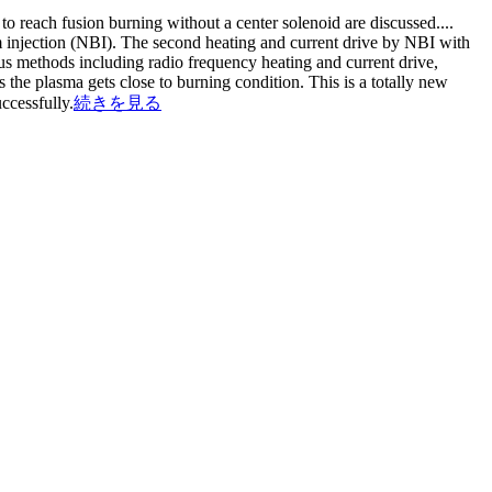
 to reach fusion burning without a center solenoid are discussed.
...
eam injection (NBI). The second heating and current drive by NBI with
ious methods including radio frequency heating and current drive,
s the plasma gets close to burning condition. This is a totally new
ccessfully.
続きを見る