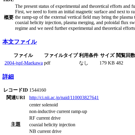
The present status of experimental and theoretical efforts and 
First, we need to form an initial magnetic surface and next to 
the ramp-up of the external vertical field may bring the plasma 
概要
coaxial helicity injection, plasma merging, and poloidal flux sw
regime and we need further experimental and theoretical effort
本文ファイル
ファイル
ファイルタイプ
利用条件
サイズ
閲覧回
2004-jspf-Maekawa
pdf
なし
179 KB
482
詳細
レコードID
1544160
関連URI
http://ci.nii.ac.jp/naid/110003827641
center solenoid
non-inductive current ramp-up
RF current drive
主題
coaxial helicity injection
NB current drive