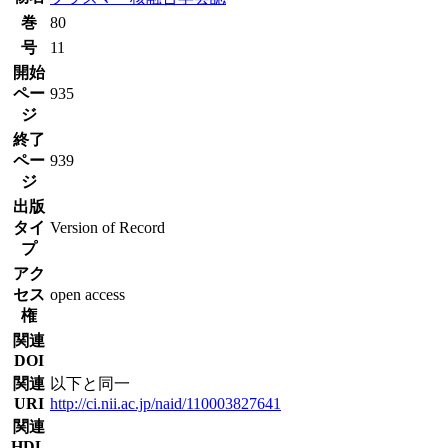
巻
80
号
11
開始
ペー
935
ジ
終了
ペー
939
ジ
出版
タイ
Version of Record
プ
アク
セス
open access
権
関連
DOI
関連
以下と同一
URI
http://ci.nii.ac.jp/naid/110003827641
関連
HDL