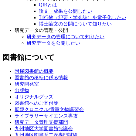
論文・成果を公開したい
刊行物（紀要・学会誌）を電子化したい
博士論文の公開について知りたい
研究データの管理・公開
研究データの管理について知りたい
研究データを公開したい
図書館について
附属図書館の概要
図書館の移転に係る情報
研究開発室
出版物
オリジナルグッズ
図書館へのご寄付等
展観クロニクル/貴重文物講習会
ライブラリーサイエンス専攻
研究データ管理支援部門
九州地区大学図書館協議会
九州地区図書系二次専門試験
@QLib_info