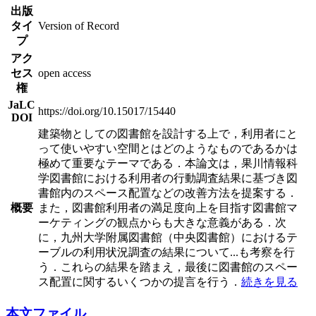
出版
タイ
Version of Record
プ
アク
セス
open access
権
JaLC
https://doi.org/10.15017/15440
DOI
建築物としての図書館を設計する上で，利用者にと
って使いやすい空間とはどのようなものであるかは
極めて重要なテーマである．本論文は，果川情報科
学図書館における利用者の行動調査結果に基づき図
書館内のスペース配置などの改善方法を提案する．
概要
また，図書館利用者の満足度向上を目指す図書館マ
ーケティングの観点からも大きな意義がある．次
に，九州大学附属図書館（中央図書館）におけるテ
ーブルの利用状況調査の結果について
...
も考察を行
う．これらの結果を踏まえ，最後に図書館のスペー
ス配置に関するいくつかの提言を行う．
続きを見る
本文ファイル