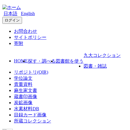
日本語
English
ログイン
お問合わせ
サイトポリシー
寄附
九大コレクション
HOME
探す・調べる
図書館を使う
図書・雑誌
リポジトリ(QIR)
学位論文
貴重資料
麻生家文書
蔵書印画像
炭鉱画像
水素材料DB
目録カード画像
所蔵コレクション