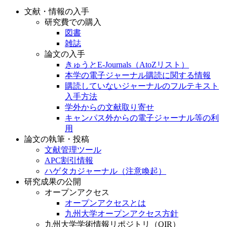
研究費での購入
図書
雑誌
論文の入手
きゅうとE-Journals（AtoZリスト）
本学の電子ジャーナル購読に関する情報
購読していないジャーナルのフルテキスト
入手方法
学外からの文献取り寄せ
キャンパス外からの電子ジャーナル等の利
用
論文の執筆・投稿
文献管理ツール
APC割引情報
ハゲタカジャーナル（注意喚起）
研究成果の公開
オープンアクセス
オープンアクセスとは
九州大学オープンアクセス方針
九州大学学術情報リポジトリ（QIR）
QIRとは