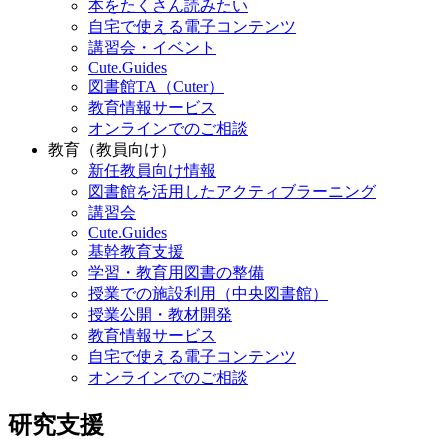
講習会・イベント
Cute.Guides
図書館TA（Cuter）
教育情報サービス
オンラインでのご相談
教育（教員向け）
新任教員向け情報
図書館を活用したアクティブラーニング
講習会
Cute.Guides
基幹教育支援
学習・教育用図書の整備
授業での施設利用（中央図書館）
授業公開・教材開発
教育情報サービス
自宅で使える電子コンテンツ
オンラインでのご相談
研究支援
文献・情報の入手