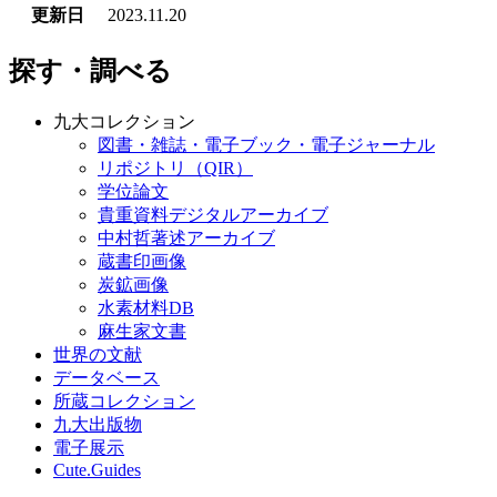
探す・調べる
九大コレクション
図書・雑誌・電子ブック・電子ジャーナル
リポジトリ（QIR）
学位論文
貴重資料デジタルアーカイブ
中村哲著述アーカイブ
蔵書印画像
炭鉱画像
水素材料DB
麻生家文書
世界の文献
データベース
所蔵コレクション
九大出版物
電子展示
Cute.Guides
図書館を使う