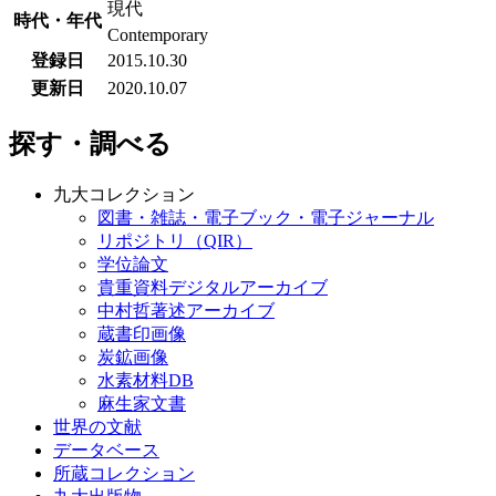
現代
時代・年代
Contemporary
登録日
2015.10.30
更新日
2020.10.07
探す・調べる
九大コレクション
図書・雑誌・電子ブック・電子ジャーナル
リポジトリ（QIR）
学位論文
貴重資料デジタルアーカイブ
中村哲著述アーカイブ
蔵書印画像
炭鉱画像
水素材料DB
麻生家文書
世界の文献
データベース
所蔵コレクション