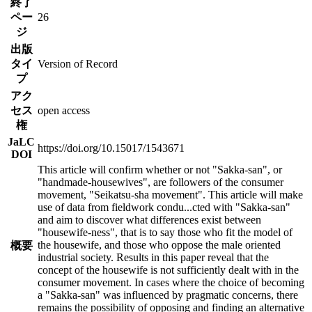
終了
ペー
26
ジ
出版
タイ
Version of Record
プ
アク
セス
open access
権
JaLC
https://doi.org/10.15017/1543671
DOI
This article will confirm whether or not "Sakka-san", or
"handmade-housewives", are followers of the consumer
movement, "Seikatsu-sha movement". This article will make
use of data from fieldwork condu
...
cted with "Sakka-san"
and aim to discover what differences exist between
"housewife-ness", that is to say those who fit the model of
the housewife, and those who oppose the male oriented
概要
industrial society. Results in this paper reveal that the
concept of the housewife is not sufficiently dealt with in the
consumer movement. In cases where the choice of becoming
a "Sakka-san" was influenced by pragmatic concerns, there
remains the possibility of opposing and finding an alternative