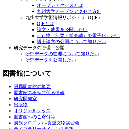
オープンアクセスとは
九州大学オープンアクセス方針
九州大学学術情報リポジトリ（QIR）
QIRとは
論文・成果を公開したい
刊行物（紀要・学会誌）を電子化したい
博士論文の公開について知りたい
研究データの管理・公開
研究データの管理について知りたい
研究データを公開したい
図書館について
附属図書館の概要
図書館の移転に係る情報
研究開発室
出版物
オリジナルグッズ
図書館へのご寄付等
展観クロニクル/貴重文物講習会
ライブラリーサイエンス専攻