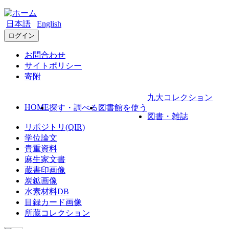
日本語
English
ログイン
お問合わせ
サイトポリシー
寄附
九大コレクション
HOME
探す・調べる
図書館を使う
図書・雑誌
リポジトリ(QIR)
学位論文
貴重資料
麻生家文書
蔵書印画像
炭鉱画像
水素材料DB
目録カード画像
所蔵コレクション