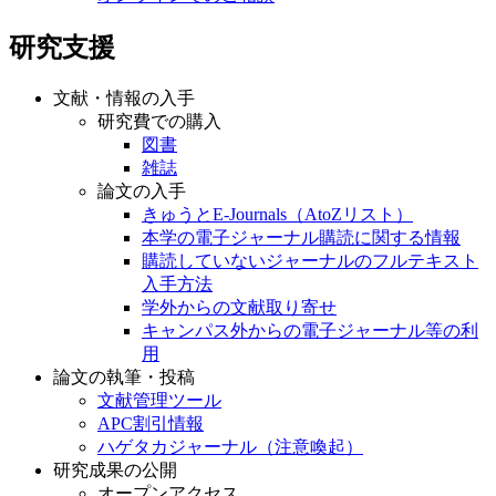
研究支援
文献・情報の入手
研究費での購入
図書
雑誌
論文の入手
きゅうとE-Journals（AtoZリスト）
本学の電子ジャーナル購読に関する情報
購読していないジャーナルのフルテキスト
入手方法
学外からの文献取り寄せ
キャンパス外からの電子ジャーナル等の利
用
論文の執筆・投稿
文献管理ツール
APC割引情報
ハゲタカジャーナル（注意喚起）
研究成果の公開
オープンアクセス