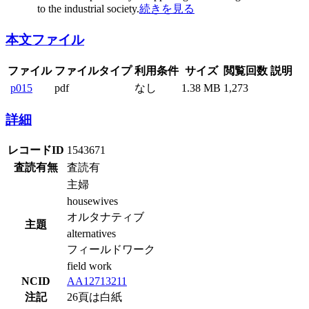
to the industrial society.
続きを見る
本文ファイル
ファイル
ファイルタイプ
利用条件
サイズ
閲覧回数
説明
p015
pdf
なし
1.38 MB
1,273
詳細
レコードID
1543671
査読有無
査読有
主婦
housewives
オルタナティブ
主題
alternatives
フィールドワーク
field work
NCID
AA12713211
注記
26頁は白紙