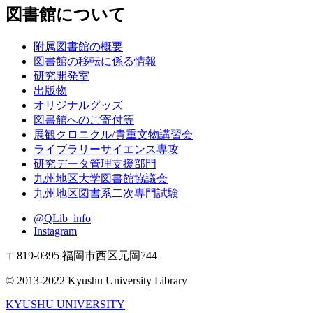
図書館について
附属図書館の概要
図書館の移転に係る情報
研究開発室
出版物
オリジナルグッズ
図書館へのご寄付等
展観クロニクル/貴重文物講習会
ライブラリーサイエンス専攻
研究データ管理支援部門
九州地区大学図書館協議会
九州地区図書系二次専門試験
@QLib_info
Instagram
〒819-0395 福岡市西区元岡744
© 2013-2022 Kyushu University Library
KYUSHU UNIVERSITY