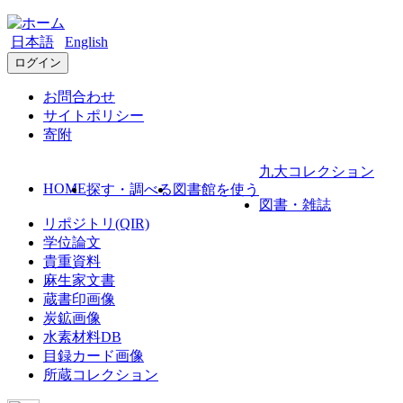
日本語
English
ログイン
お問合わせ
サイトポリシー
寄附
九大コレクション
HOME
探す・調べる
図書館を使う
図書・雑誌
リポジトリ(QIR)
学位論文
貴重資料
麻生家文書
蔵書印画像
炭鉱画像
水素材料DB
目録カード画像
所蔵コレクション