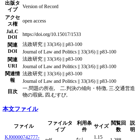
出版タ
Version of Record
イプ
アクセ
open access
ス権
JaLC
https://doi.org/10.15017/1533
DOI
法政研究 || 33(3/6) || p83-100
関連
DOI
Journal of Law and Politics || 33(3/6) || p83-100
法政研究 || 33(3/6) || p83-100
関連
URI
Journal of Law and Politics || 33(3/6) || p83-100
関連情
法政研究 || 33(3/6) || p83-100
報
Journal of Law and Politics || 33(3/6) || p83-100
一.問題の所在, 二.判決の傾向・特徴, 三.交通営造
目次
物の瑕疵, 四.むすび,
本文ファイル
ファイルタ
利用条
閲覧回
説
ファイル
サイズ
イプ
件
数
明
KJ00000742777-
1.15
なし
pdf
1,288