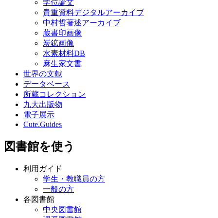
学位論文
貴重資料デジタルアーカイブ
中村哲著述アーカイブ
蔵書印画像
炭鉱画像
水素材料DB
麻生家文書
世界の文献
データベース
所蔵コレクション
九大出版物
電子展示
Cute.Guides
図書館を使う
利用ガイド
学生・教職員の方
一般の方
各図書館
中央図書館