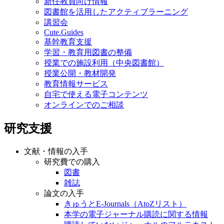
新任教員向け情報
図書館を活用したアクティブラーニング
講習会
Cute.Guides
基幹教育支援
学習・教育用図書の整備
授業での施設利用（中央図書館）
授業公開・教材開発
教育情報サービス
自宅で使える電子コンテンツ
オンラインでのご相談
研究支援
文献・情報の入手
研究費での購入
図書
雑誌
論文の入手
きゅうとE-Journals（AtoZリスト）
本学の電子ジャーナル購読に関する情報