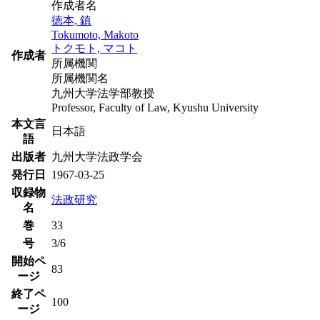
作成者名
徳本, 鎮
Tokumoto, Makoto
トクモト, マコト
作成者
所属機関
所属機関名
九州大学法学部教授
Professor, Faculty of Law, Kyushu University
本文言
日本語
語
出版者
九州大学法政学会
発行日
1967-03-25
収録物
法政研究
名
巻
33
号
3/6
開始ペ
83
ージ
終了ペ
100
ージ