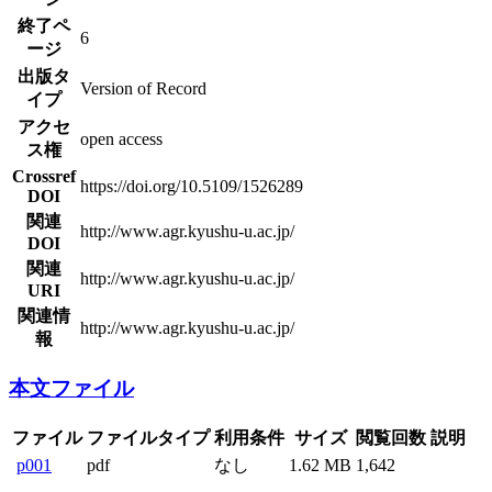
終了ペ
6
ージ
出版タ
Version of Record
イプ
アクセ
open access
ス権
Crossref
https://doi.org/10.5109/1526289
DOI
関連
http://www.agr.kyushu-u.ac.jp/
DOI
関連
http://www.agr.kyushu-u.ac.jp/
URI
関連情
http://www.agr.kyushu-u.ac.jp/
報
本文ファイル
ファイル
ファイルタイプ
利用条件
サイズ
閲覧回数
説明
p001
pdf
なし
1.62 MB
1,642