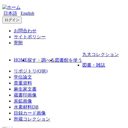
日本語
English
ログイン
お問合わせ
サイトポリシー
寄附
九大コレクション
HOME
探す・調べる
図書館を使う
図書・雑誌
リポジトリ(QIR)
学位論文
貴重資料
麻生家文書
蔵書印画像
炭鉱画像
水素材料DB
目録カード画像
所蔵コレクション