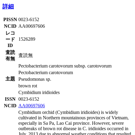
詳細
PISSN
0023-6152
NCID
AA00697606
レコ
1526289
ード
ID
査読
査読無
有無
Pectobacterium carotovorum subsp. carotovorum
Pectobacterium carotovorum
主題
Pseudomonas sp.
brown rot
Cymbidium iridioides
ISSN
0023-6152
NCID
AA00697606
Cymbidium orchid (Cymbidium iridioides) is widely
cultivated in Northern mountainous provinces of Vietnam,
especially in Sa Pa, Lao Cai province. However, severe
outbreaks of brown rot disease in C. iridioides occurred in
July, 2013 due to abnormal weather conditions that resulted