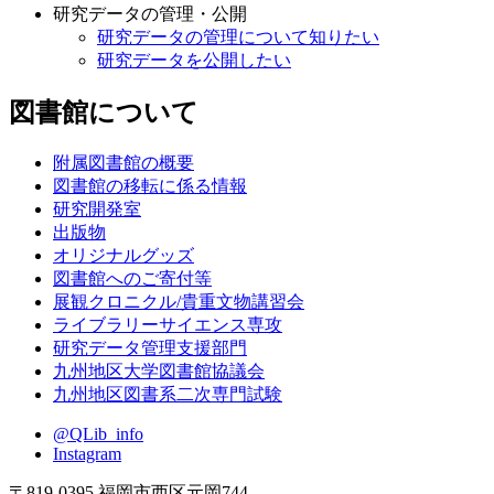
研究データの管理・公開
研究データの管理について知りたい
研究データを公開したい
図書館について
附属図書館の概要
図書館の移転に係る情報
研究開発室
出版物
オリジナルグッズ
図書館へのご寄付等
展観クロニクル/貴重文物講習会
ライブラリーサイエンス専攻
研究データ管理支援部門
九州地区大学図書館協議会
九州地区図書系二次専門試験
@QLib_info
Instagram
〒819-0395 福岡市西区元岡744