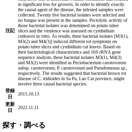
in significant loss for growers. In order to identify exactly
the causal agent of the disease, the infested samples were
collected. Twenty five bacterial isolates were selected and
no fungus was present in the samples. Pectolytic activity of
those bacterial isolates was determined on potato tuber
注記
slices and the virulence was assessed on cymbidium
cutleaves in vitro. As results, three bacterial isolates [M3(1),
M3(2) and M4(3)] induced different rot symptoms on
potato tuber slices and cymbidium cut leaves. Based on
their bacteriological characteristics and 16S rRNA gene
sequence analysis, these bacterial isolates M3(1), M4(3)
and M3(2) were identified as Pectobacterium carotovorum
subsp. carotovorum, P. carotovorum and Pseudomonas sp.,
respectively. The results suggested that bacterial brown rot
disease of C. iridioides in Sa Pa, Lao Cai province, might
involve three causal bacterial species.
登録
2015.10.13
日
更新
2022.11.11
日
探す・調べる