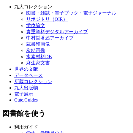
九大コレクション
図書・雑誌・電子ブック・電子ジャーナル
リポジトリ（QIR）
学位論文
貴重資料デジタルアーカイブ
中村哲著述アーカイブ
蔵書印画像
炭鉱画像
水素材料DB
麻生家文書
世界の文献
データベース
所蔵コレクション
九大出版物
電子展示
Cute.Guides
図書館を使う
利用ガイド