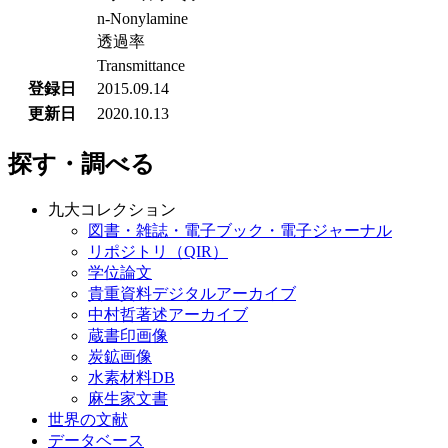
n-Nonylamine
透過率
Transmittance
登録日
2015.09.14
更新日
2020.10.13
探す・調べる
九大コレクション
図書・雑誌・電子ブック・電子ジャーナル
リポジトリ（QIR）
学位論文
貴重資料デジタルアーカイブ
中村哲著述アーカイブ
蔵書印画像
炭鉱画像
水素材料DB
麻生家文書
世界の文献
データベース