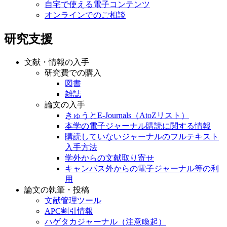
自宅で使える電子コンテンツ
オンラインでのご相談
研究支援
文献・情報の入手
研究費での購入
図書
雑誌
論文の入手
きゅうとE-Journals（AtoZリスト）
本学の電子ジャーナル購読に関する情報
購読していないジャーナルのフルテキスト
入手方法
学外からの文献取り寄せ
キャンパス外からの電子ジャーナル等の利
用
論文の執筆・投稿
文献管理ツール
APC割引情報
ハゲタカジャーナル（注意喚起）