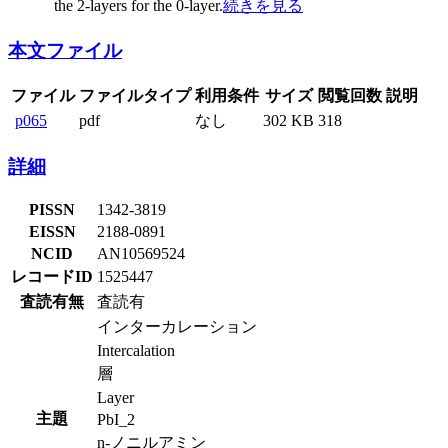
the 2-layers for the 0-layer.
続きを見る
本文ファイル
ファイル
ファイルタイプ
利用条件
サイズ
閲覧回数
説明
p065
pdf
なし
302 KB
318
詳細
PISSN
1342-3819
EISSN
2188-0891
NCID
AN10569524
レコードID
1525447
査読有無
査読有
インターカレーション
Intercalation
層
Layer
主題
PbI_2
n-ノニルアミン