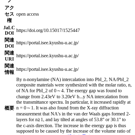
プ
アク
セス
open access
権
JaLC
https://doi.org/10.15017/1525447
DOI
関連
https://portal.isee.kyushu-u.ac.jp/
DOI
関連
https://portal.isee.kyushu-u.ac.jp/
URI
関連
https://portal.isee.kyushu-u.ac.jp/
情報
By n-nonylamine (NA) intercalation into PbI_2, NA/PbI_2
composite materials were synthesized with the molar ratio, n,
of NA for PbI_2 of 0～4. The energy gap was found to
change from 2.43eV to 3.20eV b
...
y NA intercalation from
the transmittance spectra. In particular, it increased rapidly at
n = 0～1. It was also found from the X-ray diffraction
概要
measurement that NA's in the van der Waals gaps formed 2-
layers for n≧1, and lay tilted at angles of 53.8° or 30.1° to
the c-axis direction. The increase in the energy gap is thus
supposed to be caused by the increase of the volume ratio of