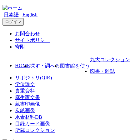
日本語
English
ログイン
お問合わせ
サイトポリシー
寄附
九大コレクション
HOME
探す・調べる
図書館を使う
図書・雑誌
リポジトリ(QIR)
学位論文
貴重資料
麻生家文書
蔵書印画像
炭鉱画像
水素材料DB
目録カード画像
所蔵コレクション