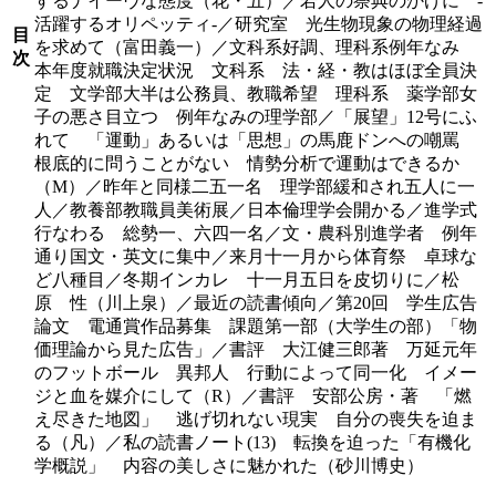
するナイーヴな態度（花・五）／若人の祭典のかげに -
活躍するオリペッティ-／研究室 光生物現象の物理経過
目
を求めて（富田義一）／文科系好調、理科系例年なみ
次
本年度就職決定状況 文科系 法・経・教はほぼ全員決
定 文学部大半は公務員、教職希望 理科系 薬学部女
子の悪さ目立つ 例年なみの理学部／「展望」12号にふ
れて 「運動」あるいは「思想」の馬鹿ドンへの嘲罵
根底的に問うことがない 情勢分析で運動はできるか
（M）／昨年と同様二五一名 理学部緩和され五人に一
人／教養部教職員美術展／日本倫理学会開かる／進学式
行なわる 総勢一、六四一名／文・農科別進学者 例年
通り国文・英文に集中／来月十一月から体育祭 卓球な
ど八種目／冬期インカレ 十一月五日を皮切りに／松
原 性（川上泉）／最近の読書傾向／第20回 学生広告
論文 電通賞作品募集 課題第一部（大学生の部）「物
価理論から見た広告」／書評 大江健三郎著 万延元年
のフットボール 異邦人 行動によって同一化 イメー
ジと血を媒介にして（R）／書評 安部公房・著 「燃
え尽きた地図」 逃げ切れない現実 自分の喪失を迫ま
る（凡）／私の読書ノート(13) 転換を迫った「有機化
学概説」 内容の美しさに魅かれた（砂川博史）