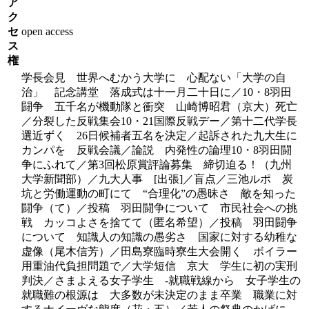
ア
ク
セ
open access
ス
権
学長会見 世界へむかう大学に 心配ない「大学の自
治」 記念講堂 落成式は十一月二十日に／10・8羽田
闘争 五千名が機動隊と衝突 山崎博昭君（京大）死亡
／分裂した反戦集会10・21国際反戦デー／第十二代学長
選近ずく 26日候補者五名を決定／起訴された九大生に
カンパを 反戦会議／論説 内発性の論理10・8羽田闘
争にふれて／第3回松原賞評論募集 締切迫る！（九州
大学新聞部）／九大人事 [出張]／盲点／三池ルポ 炭
坑と労働運動の町にて “合理化”の愚昧さ 敵を知った
闘争（て）／投稿 羽田闘争について 市民社会への挑
戦 カッコよさを捨てて（匿名希望）／投稿 羽田闘争
について 知識人の知識の愚劣さ 国家に対する幼稚な
虚像（尾木信芳）／田島寮臨時寮生大会開く ボイラー
用重油代負担問題で／大学短信 京大 学生に初の実刑
判決／さまよえる女子学生 -就職戦線から 女子学生の
就職難の根源は 大多数が未決定のまま卒業 職業に対