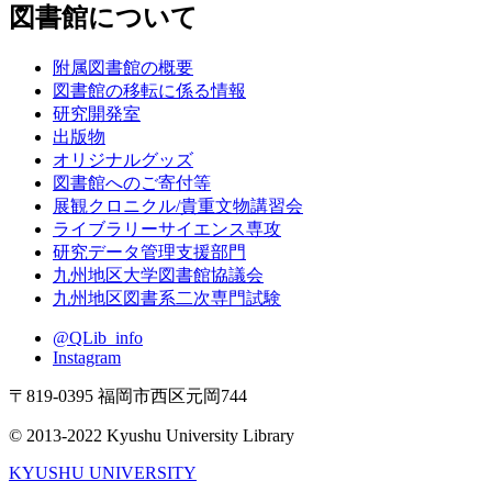
図書館について
附属図書館の概要
図書館の移転に係る情報
研究開発室
出版物
オリジナルグッズ
図書館へのご寄付等
展観クロニクル/貴重文物講習会
ライブラリーサイエンス専攻
研究データ管理支援部門
九州地区大学図書館協議会
九州地区図書系二次専門試験
@QLib_info
Instagram
〒819-0395 福岡市西区元岡744
© 2013-2022 Kyushu University Library
KYUSHU UNIVERSITY