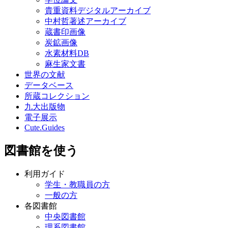
貴重資料デジタルアーカイブ
中村哲著述アーカイブ
蔵書印画像
炭鉱画像
水素材料DB
麻生家文書
世界の文献
データベース
所蔵コレクション
九大出版物
電子展示
Cute.Guides
図書館を使う
利用ガイド
学生・教職員の方
一般の方
各図書館
中央図書館
理系図書館