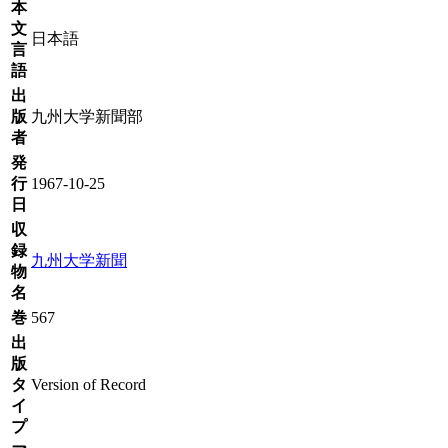
本
文
日本語
言
語
出
版
九州大学新聞部
者
発
行
1967-10-25
日
収
録
九州大学新聞
物
名
巻
567
出
版
タ
Version of Record
イ
プ