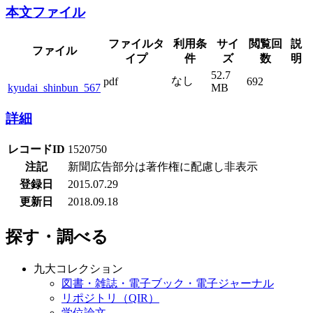
本文ファイル
ファイルタ
利用条
サイ
閲覧回
説
ファイル
イプ
件
ズ
数
明
52.7
なし
pdf
692
kyudai_shinbun_567
MB
詳細
レコードID
1520750
注記
新聞広告部分は著作権に配慮し非表示
登録日
2015.07.29
更新日
2018.09.18
探す・調べる
九大コレクション
図書・雑誌・電子ブック・電子ジャーナル
リポジトリ（QIR）
学位論文