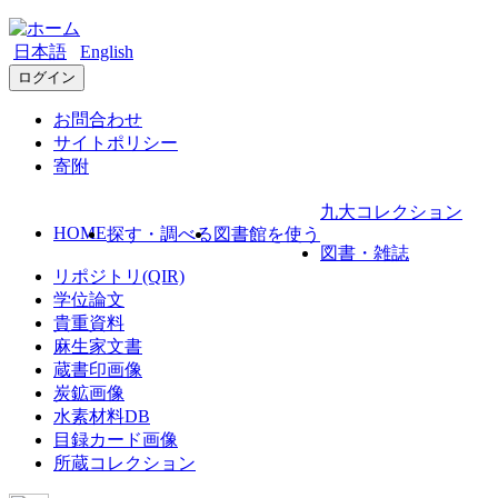
日本語
English
ログイン
お問合わせ
サイトポリシー
寄附
九大コレクション
HOME
探す・調べる
図書館を使う
図書・雑誌
リポジトリ(QIR)
学位論文
貴重資料
麻生家文書
蔵書印画像
炭鉱画像
水素材料DB
目録カード画像
所蔵コレクション