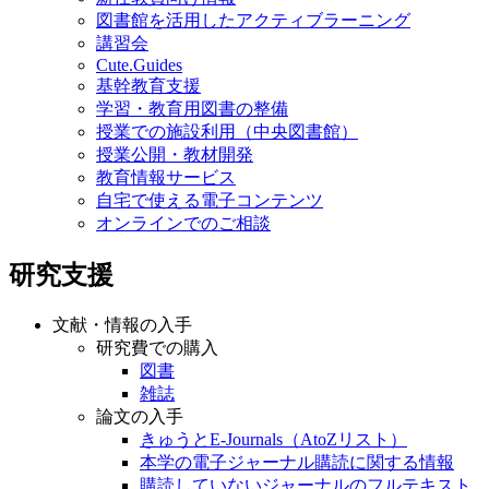
図書館を活用したアクティブラーニング
講習会
Cute.Guides
基幹教育支援
学習・教育用図書の整備
授業での施設利用（中央図書館）
授業公開・教材開発
教育情報サービス
自宅で使える電子コンテンツ
オンラインでのご相談
研究支援
文献・情報の入手
研究費での購入
図書
雑誌
論文の入手
きゅうとE-Journals（AtoZリスト）
本学の電子ジャーナル購読に関する情報
購読していないジャーナルのフルテキスト