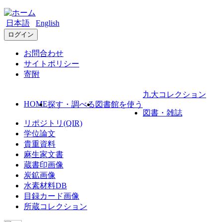
日本語
English
ログイン
お問合わせ
サイトポリシー
寄附
九大コレクション
HOME
探す・調べる
図書館を使う
図書・雑誌
リポジトリ(QIR)
学位論文
貴重資料
麻生家文書
蔵書印画像
炭鉱画像
水素材料DB
目録カード画像
所蔵コレクション