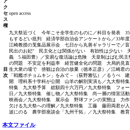
ア
ク
セ
open access
ス
権
九大祭近づく 今年こそ全学生のものに／科目を発表 3
もするどい批判 経済学部自治会アンケートから／33年
江崎教授の莵集品展示会 七日から丸善ギャラリーで／盲
民出のお妃” 民主化とは関係がない 有効性は少ない 天皇
義 5.福田豊）／安易な復活論は危険 天皇制はばむ民
の問題 不安定を利益率 経営健全化の問題 大局的見直
目
生大衆の場で 傍観は自治の放棄（徳本正彦）／江崎君の
次
「戦艦ポチョムキン」をみて－（荻野雅弘）／るうぺ 建
開 理科系十学科が公開 山羊の解剖実演も／九大祭特集
特集 九大祭予算 総額四十六万円／九大祭特集 フォー
日／九大祭特集 催し物／九大祭特集 尚一層の情宣活動
映画会／九大祭特集 展示会 野球ファンの実態は 力
欠ける九大祭への理解／九大祭特集 工藤 藤田両君が入
波にのる 農学部座談会「九州干拓」／九大祭特集 教育
本文ファイル