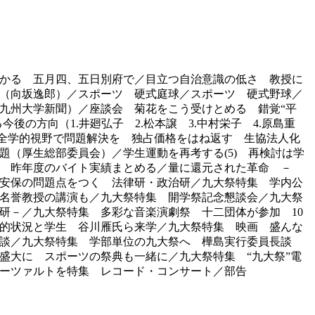
開かる 五月四、五日別府で／目立つ自治意識の低さ 教授に
に（向坂逸郎）／スポーツ 硬式庭球／スポーツ 硬式野球／
九州大学新聞）／座談会 菊花をこう受けとめる 錯覚“平
の方向（1.井廻弘子 2.松本譲 3.中村栄子 4.原島重
 全学的視野で問題解決を 独占価格をはね返す 生協法人化
（厚生総部委員会）／学生運動を再考する(5) 再検討は学
 昨年度のバイト実績まとめる／量に還元された革命 －
安保の問題点をつく 法律研・政治研／九大祭特集 学内公
名誉教授の講演も／九大祭特集 開学祭記念懇談会／九大祭
研－／九大祭特集 多彩な音楽演劇祭 十二団体が参加 10
的状況と学生 谷川雁氏ら来学／九大祭特集 映画 盛んな
長談／九大祭特集 学部単位の九大祭へ 樺島実行委員長談
盛大に スポーツの祭典も一緒に／九大祭特集 “九大祭”電
ーツァルトを特集 レコード・コンサート／部告