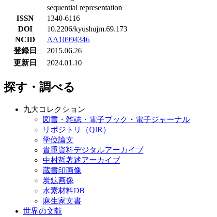
sequential representation
ISSN
1340-6116
DOI
10.2206/kyushujm.69.173
NCID
AA10994346
登録日
2015.06.26
更新日
2024.01.10
探す・調べる
九大コレクション
図書・雑誌・電子ブック・電子ジャーナル
リポジトリ（QIR）
学位論文
貴重資料デジタルアーカイブ
中村哲著述アーカイブ
蔵書印画像
炭鉱画像
水素材料DB
麻生家文書
世界の文献