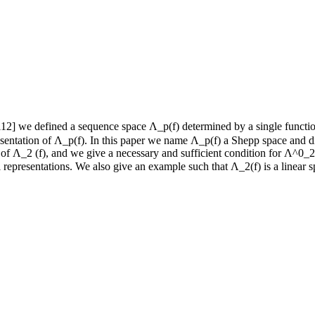
2] we defined a sequence space Λ_p(f) determined by a single function 
resentation of Λ_p(f). In this paper we name Λ_p(f) a Shepp space and di
 Λ_2 (f), and we give a necessary and sufficient condition for Λ^0_2(f
al representations. We also give an example such that Λ_2(f) is a linea