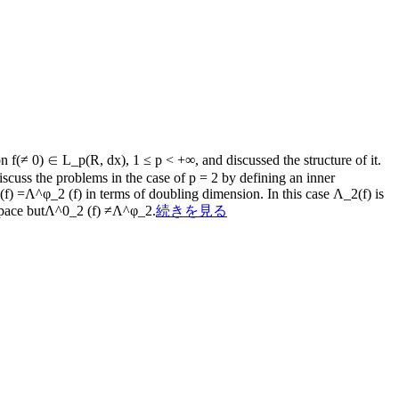
f(≠ 0) ∈ L_p(R, dx), 1 ≤ p < +∞, and discussed the structure of it.
scuss the problems in the case of p = 2 by defining an inner
) =Λ^φ_2 (f) in terms of doubling dimension. In this case Λ_2(f) is
r space butΛ^0_2 (f) ≠Λ^φ_2.
続きを見る