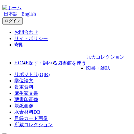
日本語
English
ログイン
お問合わせ
サイトポリシー
寄附
九大コレクション
HOME
探す・調べる
図書館を使う
図書・雑誌
リポジトリ(QIR)
学位論文
貴重資料
麻生家文書
蔵書印画像
炭鉱画像
水素材料DB
目録カード画像
所蔵コレクション