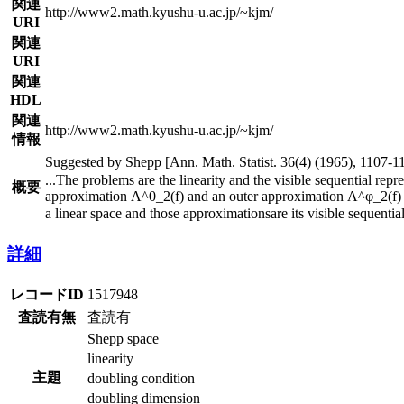
関連
http://www2.math.kyushu-u.ac.jp/~kjm/
URI
関連
URI
関連
HDL
関連
http://www2.math.kyushu-u.ac.jp/~kjm/
情報
Suggested by Shepp [Ann. Math. Statist. 36(4) (1965), 1107-111
...
The problems are the linearity and the visible sequential rep
概要
approximation Λ^0_2(f) and an outer approximation Λ^φ_2(f) of
a linear space and those approximationsare its visible sequenti
詳細
レコードID
1517948
査読有無
査読有
Shepp space
linearity
主題
doubling condition
doubling dimension