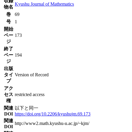
収録
Kyushu Journal of Mathematics
物名
巻
69
号
1
開始
ペー
173
ジ
終了
ペー
194
ジ
出版
タイ
Version of Record
プ
アク
セス
restricted access
権
関連
以下と同一
DOI
https://doi.org/10.2206/kyushujm.69.173
関連
http://www2.math.kyushu-u.ac.jp/~kjm/
DOI