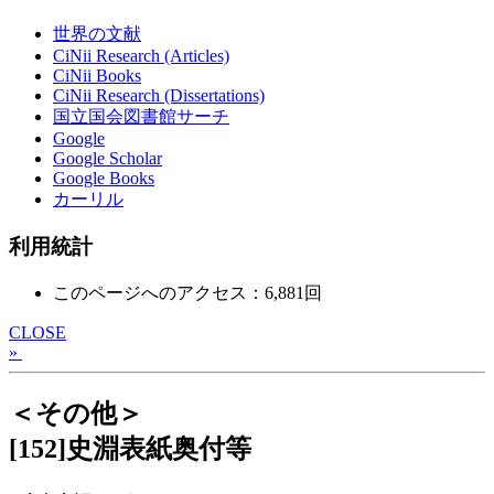
世界の文献
CiNii Research (Articles)
CiNii Books
CiNii Research (Dissertations)
国立国会図書館サーチ
Google
Google Scholar
Google Books
カーリル
利用統計
このページへのアクセス：6,881回
CLOSE
»
＜その他＞
[152]史淵表紙奥付等