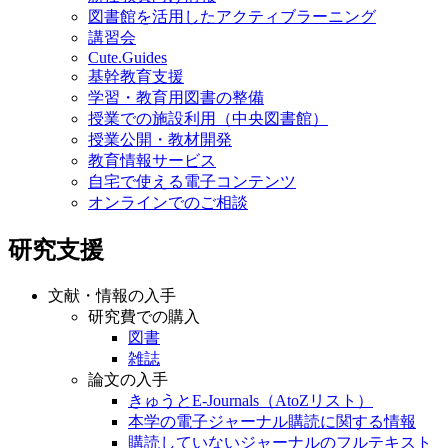
学習・教育用図書の整備
授業での施設利用（中央図書館）
授業公開・教材開発
教育情報サービス
自宅で使える電子コンテンツ
オンラインでのご相談
研究支援
文献・情報の入手
研究費での購入
図書
雑誌
論文の入手
きゅうとE-Journals（AtoZリスト）
本学の電子ジャーナル購読に関する情報
購読していないジャーナルのフルテキスト
入手方法
学外からの文献取り寄せ
キャンパス外からの電子ジャーナル等の利
用