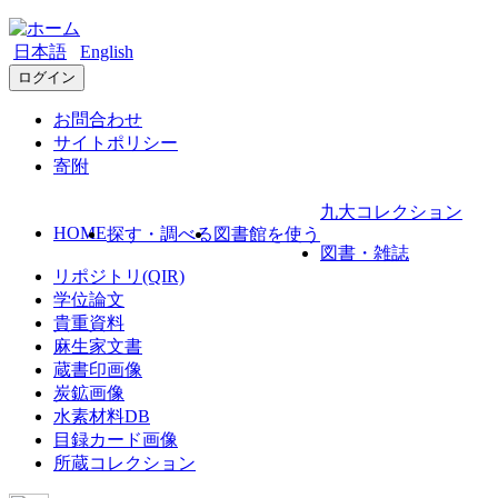
日本語
English
ログイン
お問合わせ
サイトポリシー
寄附
九大コレクション
HOME
探す・調べる
図書館を使う
図書・雑誌
リポジトリ(QIR)
学位論文
貴重資料
麻生家文書
蔵書印画像
炭鉱画像
水素材料DB
目録カード画像
所蔵コレクション