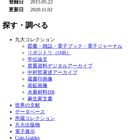
登録日
2015.05.22
更新日
2020.11.02
探す・調べる
九大コレクション
図書・雑誌・電子ブック・電子ジャーナル
リポジトリ（QIR）
学位論文
貴重資料デジタルアーカイブ
中村哲著述アーカイブ
蔵書印画像
炭鉱画像
水素材料DB
麻生家文書
世界の文献
データベース
所蔵コレクション
九大出版物
電子展示
Cute.Guides