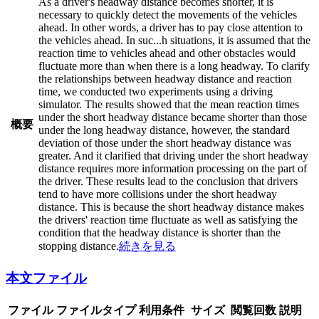
As a driver's headway distance becomes shorter, it is
necessary to quickly detect the movements of the vehicles
ahead. In other words, a driver has to pay close attention to
the vehicles ahead. In suc
...
h situations, it is assumed that the
reaction time to vehicles ahead and other obstacles would
fluctuate more than when there is a long headway. To clarify
the relationships between headway distance and reaction
time, we conducted two experiments using a driving
simulator. The results showed that the mean reaction times
under the short headway distance became shorter than those
概要
under the long headway distance, however, the standard
deviation of those under the short headway distance was
greater. And it clarified that driving under the short headway
distance requires more information processing on the part of
the driver. These results lead to the conclusion that drivers
tend to have more collisions under the short headway
distance. This is because the short headway distance makes
the drivers' reaction time fluctuate as well as satisfying the
condition that the headway distance is shorter than the
stopping distance.
続きを見る
本文ファイル
ファイル
ファイルタイプ
利用条件
サイズ
閲覧回数
説明