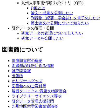
九州大学学術情報リポジトリ（QIR）
QIRとは
論文・成果を公開したい
刊行物（紀要・学会誌）を電子化したい
博士論文の公開について知りたい
研究データの管理・公開
研究データの管理について知りたい
研究データを公開したい
図書館について
附属図書館の概要
図書館の移転に係る情報
研究開発室
出版物
オリジナルグッズ
図書館へのご寄付等
展観クロニクル/貴重文物講習会
ライブラリーサイエンス専攻
研究データ管理支援部門
九州地区大学図書館協議会