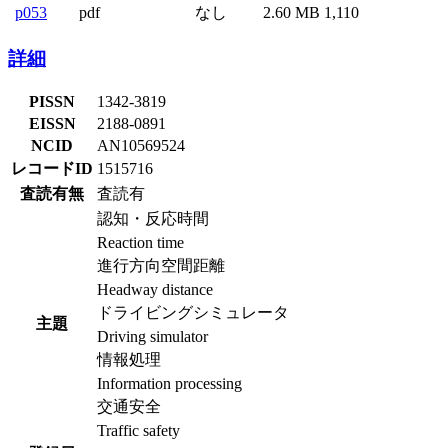
p053
pdf
なし
2.60 MB
1,110
詳細
PISSN
1342-3819
EISSN
2188-0891
NCID
AN10569524
レコードID
1515716
査読有無
査読有
認知・反応時間
Reaction time
進行方向空間距離
Headway distance
ドライビングシミュレータ
主題
Driving simulator
情報処理
Information processing
交通安全
Traffic safety