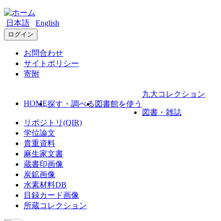
日本語
English
ログイン
お問合わせ
サイトポリシー
寄附
九大コレクション
HOME
探す・調べる
図書館を使う
図書・雑誌
リポジトリ(QIR)
学位論文
貴重資料
麻生家文書
蔵書印画像
炭鉱画像
水素材料DB
目録カード画像
所蔵コレクション