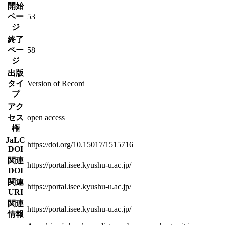
開始
ペー
53
ジ
終了
ペー
58
ジ
出版
タイ
Version of Record
プ
アク
セス
open access
権
JaLC
https://doi.org/10.15017/1515716
DOI
関連
https://portal.isee.kyushu-u.ac.jp/
DOI
関連
https://portal.isee.kyushu-u.ac.jp/
URI
関連
https://portal.isee.kyushu-u.ac.jp/
情報