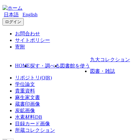
日本語
English
ログイン
お問合わせ
サイトポリシー
寄附
九大コレクション
HOME
探す・調べる
図書館を使う
図書・雑誌
リポジトリ(QIR)
学位論文
貴重資料
麻生家文書
蔵書印画像
炭鉱画像
水素材料DB
目録カード画像
所蔵コレクション