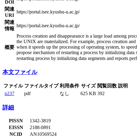
DOI
関連
https://portal.isee.kyushu-u.ac.jp/
URI
関連
https://portal.isee.kyushu-u.ac.jp/
情報
Process creation and disappearance is a large load among proce
the UNIX are materialized. For example, process creation and 
when it speeds up the processing of operating system, to spee
概要
propose mechanism of restarting a process by initializing data
restarting process by initializing data segments and reports p
本文ファイル
ファイル
ファイルタイプ
利用条件
サイズ
閲覧回数
説明
p237
pdf
なし
625 KB
392
詳細
PISSN
1342-3819
EISSN
2188-0891
NCID
AN10569524