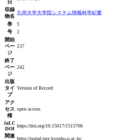
日
収録
九州大学大学院システム情報科学紀要
物名
巻
5
号
2
開始
ペー
237
ジ
終了
ペー
242
ジ
出版
タイ
Version of Record
プ
アク
セス
open access
権
JaLC
https://doi.org/10.15017/1515706
DOI
関連
https://portal.isee.kyushu-u.ac.jp/