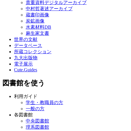
貴重資料デジタルアーカイブ
中村哲著述アーカイブ
蔵書印画像
炭鉱画像
水素材料DB
麻生家文書
世界の文献
データベース
所蔵コレクション
九大出版物
電子展示
Cute.Guides
図書館を使う
利用ガイド
学生・教職員の方
一般の方
各図書館
中央図書館
理系図書館