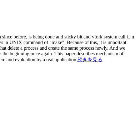
since before, is being done and sticky bit and vfork system call i
...
n
mes in UNIX command of "make". Because of this, it is important
that delete a process and create the same process newly. And we
rom the beginning once again. This paper describes mechanism of
em and evaluation by a real application.
続きを見る