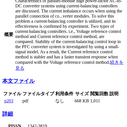
Characteristics of parallel-module high power-factor AC-to-
DC converter systems using current-balancing controllers
are discussed. The current imbalance occurs when using the
parallel connection of co
...
verter modules. To solve this
problem a current-balancing controller is utilized, and its
effectiveness is confirmed by experiment. Two types of
current-balancing controllers. i.e., Voltage reference control
概要
method and Current reference control method, are
compared. Stability of the current-balancing control loop in
the PFC converter system is investigated by using a small-
signal model. As a result, the Current reference control
method is stabler and has a faster transient response when
compared with the Voltage reference control method.
続きを
見る
本文ファイル
ファイル
ファイルタイプ
利用条件
サイズ
閲覧回数
説明
p203
pdf
なし
668 KB
1,011
詳細
PISSN
1342-3819