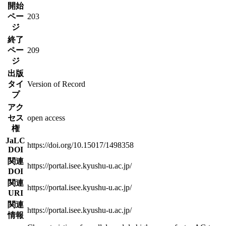
開始
ペー
203
ジ
終了
ペー
209
ジ
出版
タイ
Version of Record
プ
アク
セス
open access
権
JaLC
https://doi.org/10.15017/1498358
DOI
関連
https://portal.isee.kyushu-u.ac.jp/
DOI
関連
https://portal.isee.kyushu-u.ac.jp/
URI
関連
https://portal.isee.kyushu-u.ac.jp/
情報