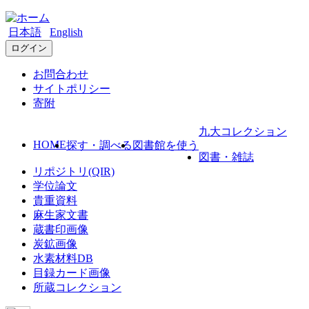
日本語
English
ログイン
お問合わせ
サイトポリシー
寄附
九大コレクション
HOME
探す・調べる
図書館を使う
図書・雑誌
リポジトリ(QIR)
学位論文
貴重資料
麻生家文書
蔵書印画像
炭鉱画像
水素材料DB
目録カード画像
所蔵コレクション