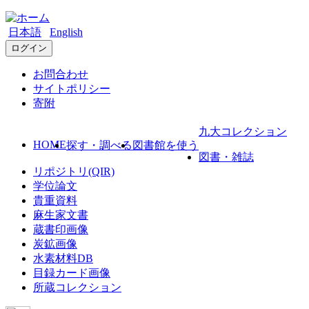
日本語
English
ログイン
お問合わせ
サイトポリシー
寄附
九大コレクション
HOME
探す・調べる
図書館を使う
図書・雑誌
リポジトリ(QIR)
学位論文
貴重資料
麻生家文書
蔵書印画像
炭鉱画像
水素材料DB
目録カード画像
所蔵コレクション