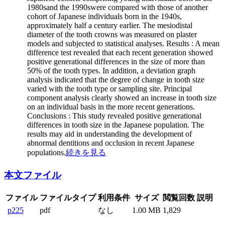
1980sand the 1990swere compared with those of another
cohort of Japanese individuals born in the 1940s,
approximately half a century earlier. The mesiodistal
diameter of the tooth crowns was measured on plaster
models and subjected to statistical analyses. Results : A mean
difference test revealed that each recent generation showed
positive generational differences in the size of more than
50% of the tooth types. In addition, a deviation graph
analysis indicated that the degree of change in tooth size
varied with the tooth type or sampling site. Principal
component analysis clearly showed an increase in tooth size
on an individual basis in the more recent generations.
Conclusions : This study revealed positive generational
differences in tooth size in the Japanese population. The
results may aid in understanding the development of
abnormal dentitions and occlusion in recent Japanese
populations.
続きを見る
本文ファイル
ファイル
ファイルタイプ
利用条件
サイズ
閲覧回数
説明
p225
pdf
なし
1.00 MB
1,829