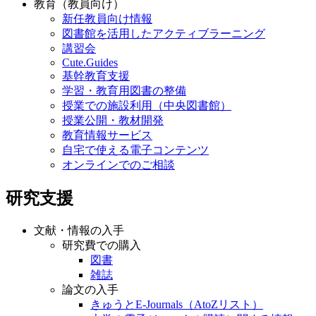
教育（教員向け）
新任教員向け情報
図書館を活用したアクティブラーニング
講習会
Cute.Guides
基幹教育支援
学習・教育用図書の整備
授業での施設利用（中央図書館）
授業公開・教材開発
教育情報サービス
自宅で使える電子コンテンツ
オンラインでのご相談
研究支援
文献・情報の入手
研究費での購入
図書
雑誌
論文の入手
きゅうとE-Journals（AtoZリスト）