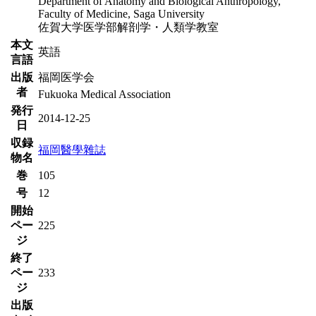
Department of Anatomy and Biological Anthropology,
Faculty of Medicine, Saga University
佐賀大学医学部解剖学・人類学教室
本文
英語
言語
出版
福岡医学会
者
Fukuoka Medical Association
発行
2014-12-25
日
収録
福岡醫學雜誌
物名
巻
105
号
12
開始
ペー
225
ジ
終了
ペー
233
ジ
出版