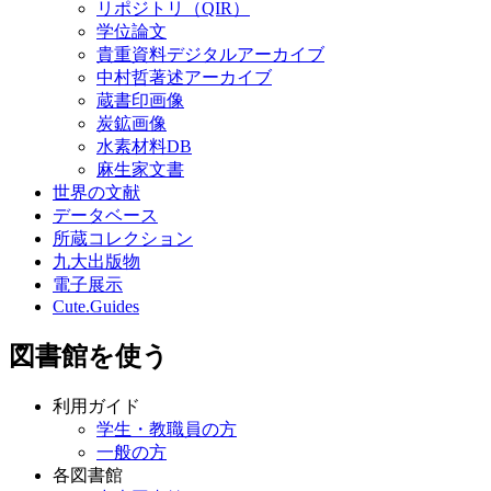
リポジトリ（QIR）
学位論文
貴重資料デジタルアーカイブ
中村哲著述アーカイブ
蔵書印画像
炭鉱画像
水素材料DB
麻生家文書
世界の文献
データベース
所蔵コレクション
九大出版物
電子展示
Cute.Guides
図書館を使う
利用ガイド
学生・教職員の方
一般の方
各図書館