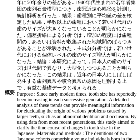
年に50年余りの差がある
...
1940年代生まれの若年者集
団の歯列石膏模型につき，歯冠近遠心幅径を計測し
統計解析を行った．結果：歯種別に平均値の差を検
定した結果，半数以上の歯種において若い世代群の
歯のサイズが大きくなっていることが明らかになっ
た．偏差折線による分析では，増加の程度には歯種
間の，あるいは資料が収集された地域間のばらつき
があることが示唆された．主成分分析では，若い世
代における個体レベルの歯のサイズ増大が明らかに
なった．結論：本研究によって，日本人の歯のサイ
ズは世代間で異なり，大型化しつつあることが明ら
かになった．この結果は，近年の日本人にしばしば
発生する歯列異常や咬合異常の原因を理解する上
で，有益な基礎データと考えられる．
概要
Purpose : Since early modern times, tooth size has reportedly
been increasing in each successive generation. A detailed
analysis of these trends can provide meaningful information
for elucidating the origin of various problems caused by
larger teeth, such as an abnormal dentition and occlusion. By
using data from most recent generations, this study aimed to
clarify the time course of changes in tooth size in the
Japanese. Materials and methods : The dentitions of two
Japanese cohorts comprising young individuals born in the