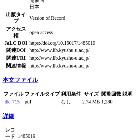
開催国
日本
出版タイ
Version of Record
プ
アクセス
open access
権
JaLC DOI
https://doi.org/10.15017/1485019
関連DOI
http://www.lib.kyushu-u.ac.jp/
関連URI
http://www.lib.kyushu-u.ac.jp/
関連情報
http://www.lib.kyushu-u.ac.jp/
本文ファイル
ファイル
ファイルタイプ
利用条件
サイズ
閲覧回数
説明
dk_715
pdf
なし
2.74 MB
1,280
詳細
レコ
1485019
ード