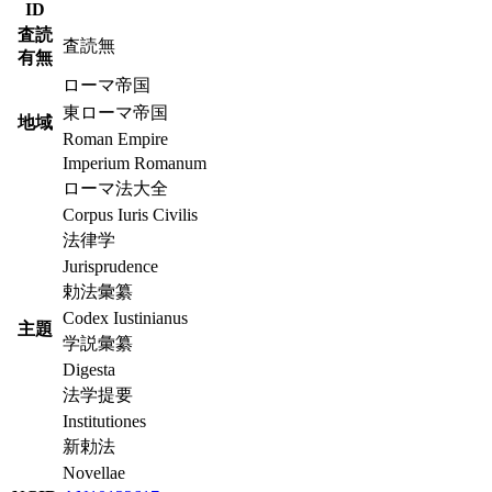
ID
査読
査読無
有無
ローマ帝国
東ローマ帝国
地域
Roman Empire
Imperium Romanum
ローマ法大全
Corpus Iuris Civilis
法律学
Jurisprudence
勅法彙纂
Codex Iustinianus
主題
学説彙纂
Digesta
法学提要
Institutiones
新勅法
Novellae