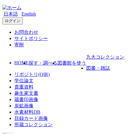
日本語
English
ログイン
お問合わせ
サイトポリシー
寄附
九大コレクション
HOME
探す・調べる
図書館を使う
図書・雑誌
リポジトリ(QIR)
学位論文
貴重資料
麻生家文書
蔵書印画像
炭鉱画像
水素材料DB
目録カード画像
所蔵コレクション