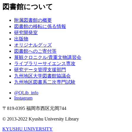
図書館について
附属図書館の概要
図書館の移転に係る情報
研究開発室
出版物
オリジナルグッズ
図書館へのご寄付等
展観クロニクル/貴重文物講習会
ライブラリーサイエンス専攻
研究データ管理支援部門
九州地区大学図書館協議会
九州地区図書系二次専門試験
@QLib_info
Instagram
〒819-0395 福岡市西区元岡744
© 2013-2022 Kyushu University Library
KYUSHU UNIVERSITY