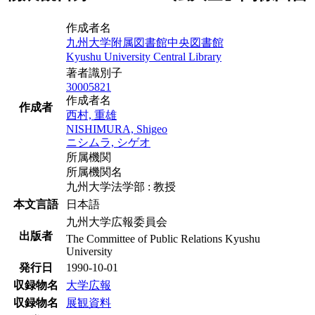
作成者名
九州大学附属図書館中央図書館
Kyushu University Central Library
著者識別子
30005821
作成者名
作成者
西村, 重雄
NISHIMURA, Shigeo
ニシムラ, シゲオ
所属機関
所属機関名
九州大学法学部 : 教授
本文言語
日本語
九州大学広報委員会
出版者
The Committee of Public Relations Kyushu
University
発行日
1990-10-01
収録物名
大学広報
収録物名
展観資料