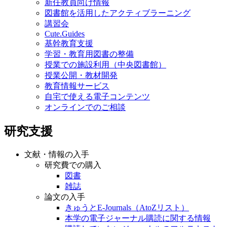
新任教員向け情報
図書館を活用したアクティブラーニング
講習会
Cute.Guides
基幹教育支援
学習・教育用図書の整備
授業での施設利用（中央図書館）
授業公開・教材開発
教育情報サービス
自宅で使える電子コンテンツ
オンラインでのご相談
研究支援
文献・情報の入手
研究費での購入
図書
雑誌
論文の入手
きゅうとE-Journals（AtoZリスト）
本学の電子ジャーナル購読に関する情報