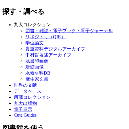
探す・調べる
九大コレクション
図書・雑誌・電子ブック・電子ジャーナル
リポジトリ（QIR）
学位論文
貴重資料デジタルアーカイブ
中村哲著述アーカイブ
蔵書印画像
炭鉱画像
水素材料DB
麻生家文書
世界の文献
データベース
所蔵コレクション
九大出版物
電子展示
Cute.Guides
図書館を使う