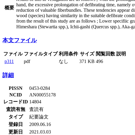
hand, the excessive prolongation of defibrating time, namely ov
概要
reduction of valuable fiberbundles. These tendencies appear dist
wood (species) having similarity in the suitable defibrate cond
from the result of this study are as follows ; Lower specifiic g
Himeshara (Stewartia spp.), Ichii-gashi (Quercus spp.), Aka-ga
本文ファイル
ファイル
ファイルタイプ
利用条件
サイズ
閲覧回数
説明
p311
pdf
なし
371 KB
496
詳細
PISSN
0453-0284
NCID
AN00055178
レコードID
14804
査読有無
査読有
タイプ
紀要論文
登録日
2009.06.16
更新日
2021.03.03