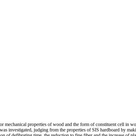
or mechanical properties of wood and the form of constituent cell in wo
 was investigated, judging from the properties of SIS hardboard by ma
tion of defibrating time, the reduction to fine fiber and the increase of p