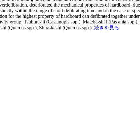
erdefibration, deteriorated the mechanical properties of hardboard, due t
inctly within the range of short defibrating time and in the case of speci
ition for the highest property of hardboard can defibrated together und
ravity group: Tsubura-jii (Castanopis spp.), Mateba-shi i (Pas ania spp.)
shi (Quercus spp.), Shira-kashi (Quercus spp.) .
続きを見る