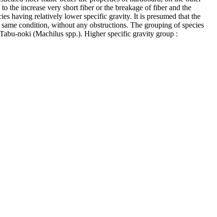
o the increase very short fiber or the breakage of fiber and the
es having relatively lower specific gravity. It is presumed that the
er same condition, without any obstructions. The grouping of species
, Tabu-noki (Machilus spp.). Higher specific gravity group :