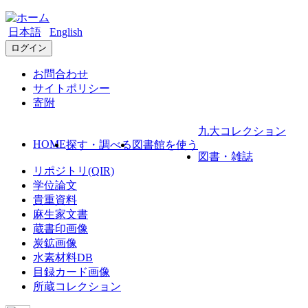
日本語
English
ログイン
お問合わせ
サイトポリシー
寄附
九大コレクション
HOME
探す・調べる
図書館を使う
図書・雑誌
リポジトリ(QIR)
学位論文
貴重資料
麻生家文書
蔵書印画像
炭鉱画像
水素材料DB
目録カード画像
所蔵コレクション