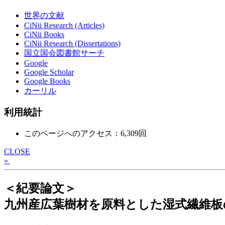
世界の文献
CiNii Research (Articles)
CiNii Books
CiNii Research (Dissertations)
国立国会図書館サーチ
Google
Google Scholar
Google Books
カーリル
利用統計
このページへのアクセス：6,309回
CLOSE
»
＜紀要論文＞
九州産広葉樹材を原料とした湿式繊維板