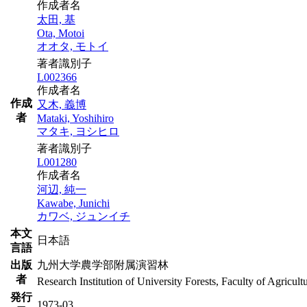
作成者名
太田, 基
Ota, Motoi
オオタ, モトイ
著者識別子
L002366
作成者名
作成
又木, 義博
者
Mataki, Yoshihiro
マタキ, ヨシヒロ
著者識別子
L001280
作成者名
河辺, 純一
Kawabe, Junichi
カワベ, ジュンイチ
本文
日本語
言語
出版
九州大学農学部附属演習林
者
Research Institution of University Forests, Faculty of Agricul
発行
1973-03