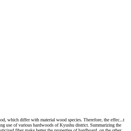
od, which differ with material wood species. Therefore, the effec
...
t
king use of various hardwoods of Kyushu district. Summarizing the
lasticized fiber make better the properties of hardboard, on the other