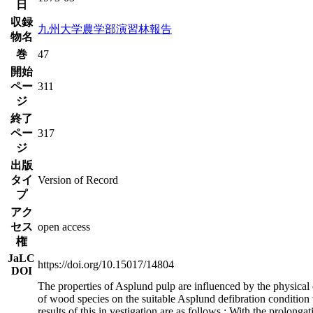
日
収録
九州大学農学部演習林報告
物名
巻
47
開始
ペー
311
ジ
終了
ペー
317
ジ
出版
タイ
Version of Record
プ
アク
セス
open access
権
JaLC
https://doi.org/10.15017/14804
DOI
The properties of Asplund pulp are influenced by the physical 
of wood species on the suitable Asplund defibration condition
results of this in vestigation are as follows ; With the prolonga