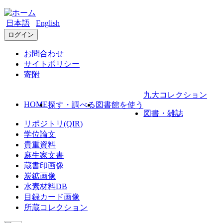
日本語
English
ログイン
お問合わせ
サイトポリシー
寄附
九大コレクション
HOME
探す・調べる
図書館を使う
図書・雑誌
リポジトリ(QIR)
学位論文
貴重資料
麻生家文書
蔵書印画像
炭鉱画像
水素材料DB
目録カード画像
所蔵コレクション