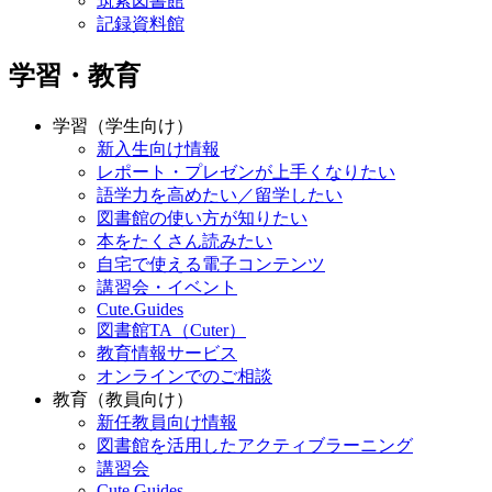
筑紫図書館
記録資料館
学習・教育
学習（学生向け）
新入生向け情報
レポート・プレゼンが上手くなりたい
語学力を高めたい／留学したい
図書館の使い方が知りたい
本をたくさん読みたい
自宅で使える電子コンテンツ
講習会・イベント
Cute.Guides
図書館TA（Cuter）
教育情報サービス
オンラインでのご相談
教育（教員向け）
新任教員向け情報
図書館を活用したアクティブラーニング
講習会
Cute.Guides