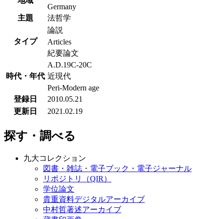
地域
Germany
主題
法哲学
論説
タイプ
Articles
紀要論文
A.D.19C-20C
時代・年代
近現代
Peri-Modern age
登録日
2010.05.21
更新日
2021.02.19
探す・調べる
九大コレクション
図書・雑誌・電子ブック・電子ジャーナル
リポジトリ（QIR）
学位論文
貴重資料デジタルアーカイブ
中村哲著述アーカイブ