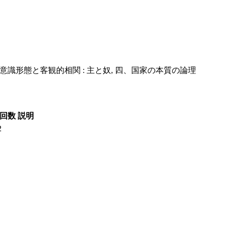
意識形態と客観的相関 : 主と奴, 四、国家の本質の論理
回数
説明
2