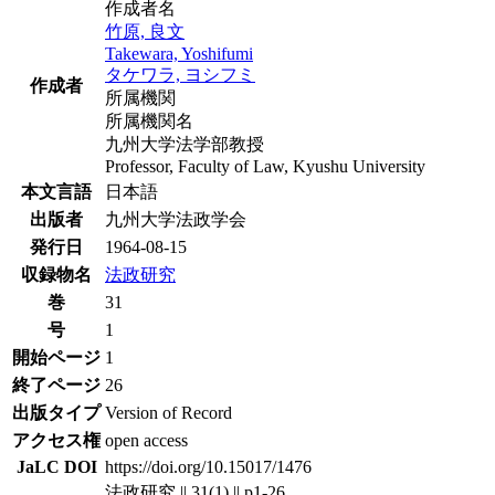
作成者名
竹原, 良文
Takewara, Yoshifumi
タケワラ, ヨシフミ
作成者
所属機関
所属機関名
九州大学法学部教授
Professor, Faculty of Law, Kyushu University
本文言語
日本語
出版者
九州大学法政学会
発行日
1964-08-15
収録物名
法政研究
巻
31
号
1
開始ページ
1
終了ページ
26
出版タイプ
Version of Record
アクセス権
open access
JaLC DOI
https://doi.org/10.15017/1476
法政研究 || 31(1) || p1-26