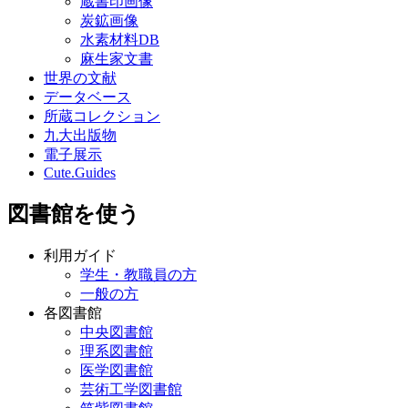
蔵書印画像
炭鉱画像
水素材料DB
麻生家文書
世界の文献
データベース
所蔵コレクション
九大出版物
電子展示
Cute.Guides
図書館を使う
利用ガイド
学生・教職員の方
一般の方
各図書館
中央図書館
理系図書館
医学図書館
芸術工学図書館