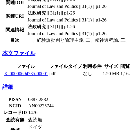
関連DOI
Journal of Law and Politics || 31(1) || p1-26
法政研究 || 31(1) || p1-26
関連URI
Journal of Law and Politics || 31(1) || p1-26
法政研究 || 31(1) || p1-26
関連情報
Journal of Law and Politics || 31(1) || p1-26
目次
一、経験論批判と論理主義, 二、精神過程論, 三、
本文ファイル
ファイル
ファイルタイプ
利用条件
サイズ
閲覧
KJ00000694735-00001
pdf
なし
1.50 MB
1,16
詳細
PISSN
0387-2882
NCID
AN00225744
レコードID
1476
査読有無
査読無
ドイツ