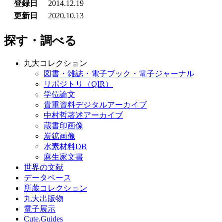
登録日
2014.12.19
更新日
2020.10.13
探す・調べる
九大コレクション
図書・雑誌・電子ブック・電子ジャーナル
リポジトリ（QIR）
学位論文
貴重資料デジタルアーカイブ
中村哲著述アーカイブ
蔵書印画像
炭鉱画像
水素材料DB
麻生家文書
世界の文献
データベース
所蔵コレクション
九大出版物
電子展示
Cute.Guides