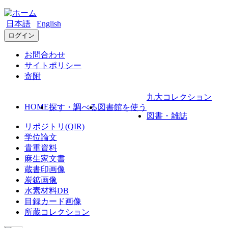
日本語
English
ログイン
お問合わせ
サイトポリシー
寄附
九大コレクション
HOME
探す・調べる
図書館を使う
図書・雑誌
リポジトリ(QIR)
学位論文
貴重資料
麻生家文書
蔵書印画像
炭鉱画像
水素材料DB
目録カード画像
所蔵コレクション