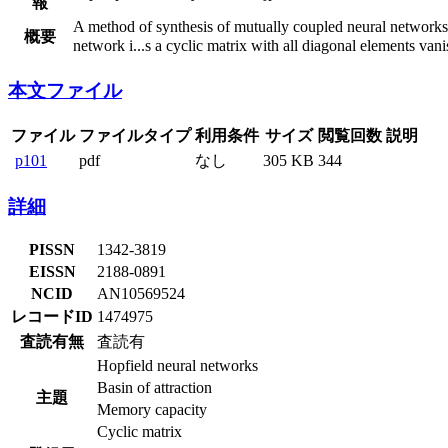
報
A method of synthesis of mutually coupled neural networks 
概要
network i
...
s a cyclic matrix with all diagonal elements vani
本文ファイル
ファイル
ファイルタイプ
利用条件
サイズ
閲覧回数
説明
p101
pdf
なし
305 KB
344
詳細
PISSN
1342-3819
EISSN
2188-0891
NCID
AN10569524
レコードID
1474975
査読有無
査読有
Hopfield neural networks
Basin of attraction
主題
Memory capacity
Cyclic matrix