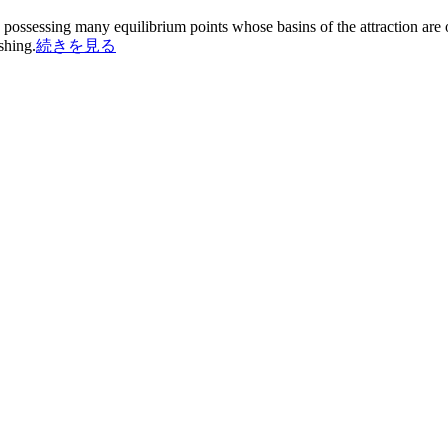
possessing many equilibrium points whose basins of the attraction are o
shing.
続きを見る