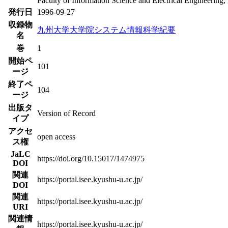
Faculty of Information Science and Electrical Engineering
発行日
1996-09-27
収録物
九州大学大学院システム情報科学紀要
名
巻
1
開始ペ
101
ージ
終了ペ
104
ージ
出版タ
Version of Record
イプ
アクセ
open access
ス権
JaLC
https://doi.org/10.15017/1474975
DOI
関連
https://portal.isee.kyushu-u.ac.jp/
DOI
関連
https://portal.isee.kyushu-u.ac.jp/
URI
関連情
https://portal.isee.kyushu-u.ac.jp/