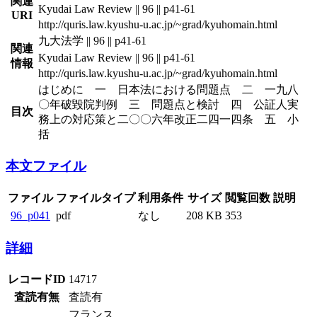
関連
Kyudai Law Review || 96 || p41-61
URI
http://quris.law.kyushu-u.ac.jp/~grad/kyuhomain.html
九大法学 || 96 || p41-61
関連
Kyudai Law Review || 96 || p41-61
情報
http://quris.law.kyushu-u.ac.jp/~grad/kyuhomain.html
はじめに 一 日本法における問題点 二 一九八
〇年破毀院判例 三 問題点と検討 四 公証人実
目次
務上の対応策と二〇〇六年改正二四一四条 五 小
括
本文ファイル
ファイル
ファイルタイプ
利用条件
サイズ
閲覧回数
説明
96_p041
pdf
なし
208 KB
353
詳細
レコードID
14717
査読有無
査読有
フランス