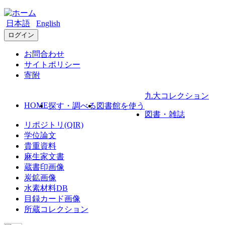
日本語
English
ログイン
お問合わせ
サイトポリシー
寄附
九大コレクション
HOME
探す・調べる
図書館を使う
図書・雑誌
リポジトリ(QIR)
学位論文
貴重資料
麻生家文書
蔵書印画像
炭鉱画像
水素材料DB
目録カード画像
所蔵コレクション