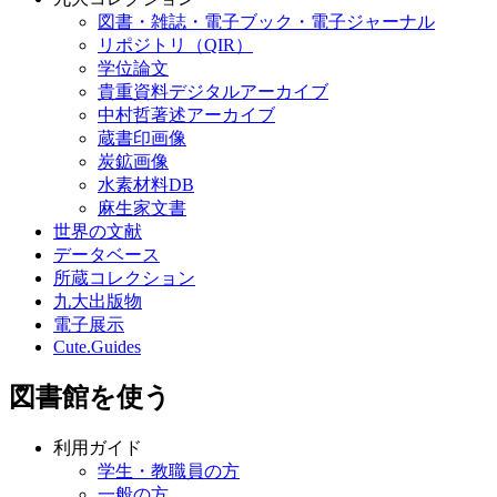
図書・雑誌・電子ブック・電子ジャーナル
リポジトリ（QIR）
学位論文
貴重資料デジタルアーカイブ
中村哲著述アーカイブ
蔵書印画像
炭鉱画像
水素材料DB
麻生家文書
世界の文献
データベース
所蔵コレクション
九大出版物
電子展示
Cute.Guides
図書館を使う
利用ガイド
学生・教職員の方
一般の方