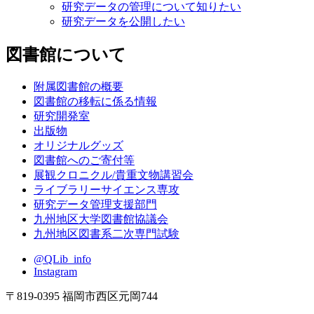
研究データの管理について知りたい
研究データを公開したい
図書館について
附属図書館の概要
図書館の移転に係る情報
研究開発室
出版物
オリジナルグッズ
図書館へのご寄付等
展観クロニクル/貴重文物講習会
ライブラリーサイエンス専攻
研究データ管理支援部門
九州地区大学図書館協議会
九州地区図書系二次専門試験
@QLib_info
Instagram
〒819-0395 福岡市西区元岡744