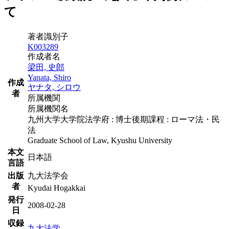
て
著者識別子
K003289
作成者名
梁田, 史郎
Yanata, Shiro
作成
ヤナタ, シロウ
者
所属機関
所属機関名
九州大学大学院法学府 : 博士後期課程 : ローマ法・民
法
Graduate School of Law, Kyushu University
本文
日本語
言語
出版
九大法学会
者
Kyudai Hogakkai
発行
2008-02-28
日
収録
九大法学