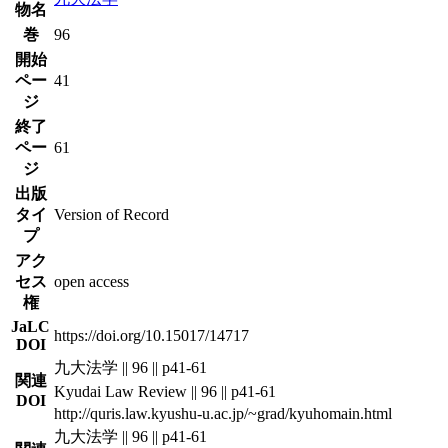
物名
巻
96
開始
ペー
41
ジ
終了
ペー
61
ジ
出版
タイ
Version of Record
プ
アク
セス
open access
権
JaLC
https://doi.org/10.15017/14717
DOI
九大法学 || 96 || p41-61
関連
Kyudai Law Review || 96 || p41-61
DOI
http://quris.law.kyushu-u.ac.jp/~grad/kyuhomain.html
九大法学 || 96 || p41-61