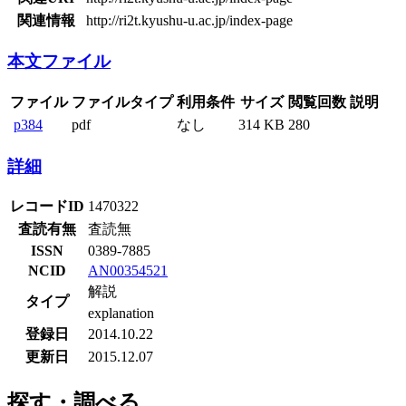
関連情報
http://ri2t.kyushu-u.ac.jp/index-page
本文ファイル
ファイル
ファイルタイプ
利用条件
サイズ
閲覧回数
説明
p384
pdf
なし
314 KB
280
詳細
レコードID
1470322
査読有無
査読無
ISSN
0389-7885
NCID
AN00354521
解説
タイプ
explanation
登録日
2014.10.22
更新日
2015.12.07
探す・調べる