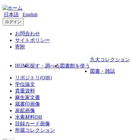
日本語
English
ログイン
お問合わせ
サイトポリシー
寄附
九大コレクション
HOME
探す・調べる
図書館を使う
図書・雑誌
リポジトリ(QIR)
学位論文
貴重資料
麻生家文書
蔵書印画像
炭鉱画像
水素材料DB
目録カード画像
所蔵コレクション