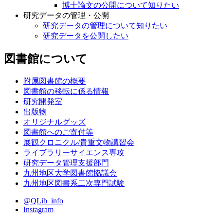
博士論文の公開について知りたい
研究データの管理・公開
研究データの管理について知りたい
研究データを公開したい
図書館について
附属図書館の概要
図書館の移転に係る情報
研究開発室
出版物
オリジナルグッズ
図書館へのご寄付等
展観クロニクル/貴重文物講習会
ライブラリーサイエンス専攻
研究データ管理支援部門
九州地区大学図書館協議会
九州地区図書系二次専門試験
@QLib_info
Instagram