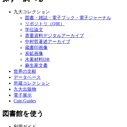
九大コレクション
図書・雑誌・電子ブック・電子ジャーナル
リポジトリ（QIR）
学位論文
貴重資料デジタルアーカイブ
中村哲著述アーカイブ
蔵書印画像
炭鉱画像
水素材料DB
麻生家文書
世界の文献
データベース
所蔵コレクション
九大出版物
電子展示
Cute.Guides
図書館を使う
利用ガイド