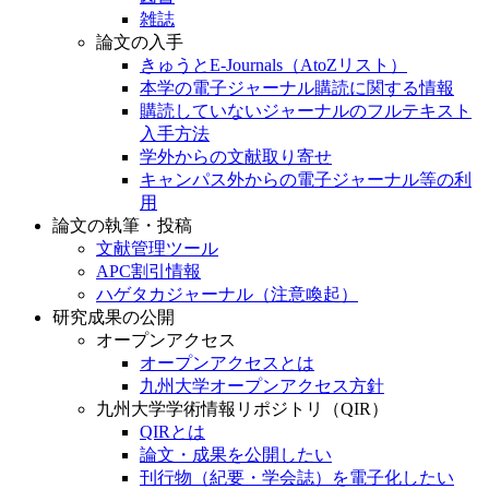
雑誌
論文の入手
きゅうとE-Journals（AtoZリスト）
本学の電子ジャーナル購読に関する情報
購読していないジャーナルのフルテキスト
入手方法
学外からの文献取り寄せ
キャンパス外からの電子ジャーナル等の利
用
論文の執筆・投稿
文献管理ツール
APC割引情報
ハゲタカジャーナル（注意喚起）
研究成果の公開
オープンアクセス
オープンアクセスとは
九州大学オープンアクセス方針
九州大学学術情報リポジトリ（QIR）
QIRとは
論文・成果を公開したい
刊行物（紀要・学会誌）を電子化したい