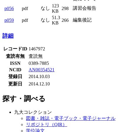
123
なし
講習会報告
p056
pdf
298
KB
51.3
なし
編集後記
p059
pdf
266
KB
詳細
レコードID
1467972
査読有無
査読無
ISSN
0389-7885
NCID
AN00354521
登録日
2014.10.03
更新日
2014.12.10
探す・調べる
九大コレクション
図書・雑誌・電子ブック・電子ジャーナル
リポジトリ（QIR）
学位論文