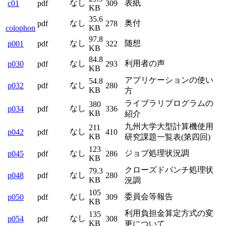
なし
表紙
c01
pdf
309
KB
35.6
なし
奥付
pdf
278
colophon
KB
97.8
なし
随想
p001
pdf
322
KB
84.8
なし
利用者の声
p030
pdf
293
KB
アプリケーションの使い
54.8
なし
p032
pdf
280
KB
方
ライブラリプログラムの
380
なし
p034
pdf
336
KB
紹介
九州大学大型計算機使用
211
なし
p042
pdf
410
KB
研究課題一覧表(第四回)
123
なし
ジョブ処理状況調
p045
pdf
286
KB
クローズドパンチ処理状
79.3
なし
p048
pdf
280
KB
況調
105
なし
委員会等報告
p050
pdf
309
KB
利用負担金算定方式の変
135
なし
p054
pdf
308
KB
更について