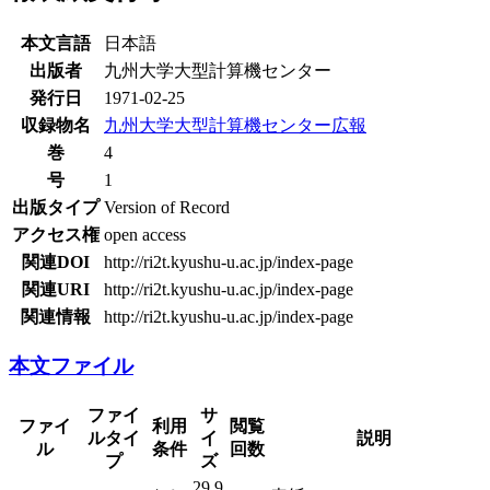
本文言語
日本語
出版者
九州大学大型計算機センター
発行日
1971-02-25
収録物名
九州大学大型計算機センター広報
巻
4
号
1
出版タイプ
Version of Record
アクセス権
open access
関連DOI
http://ri2t.kyushu-u.ac.jp/index-page
関連URI
http://ri2t.kyushu-u.ac.jp/index-page
関連情報
http://ri2t.kyushu-u.ac.jp/index-page
本文ファイル
ファイ
サ
ファイ
利用
閲覧
ルタイ
イ
説明
ル
条件
回数
プ
ズ
29.9