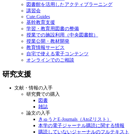
図書館を活用したアクティブラーニング
講習会
Cute.Guides
基幹教育支援
学習・教育用図書の整備
授業での施設利用（中央図書館）
授業公開・教材開発
教育情報サービス
自宅で使える電子コンテンツ
オンラインでのご相談
研究支援
文献・情報の入手
研究費での購入
図書
雑誌
論文の入手
きゅうとE-Journals（AtoZリスト）
本学の電子ジャーナル購読に関する情報
購読していないジャーナルのフルテキスト