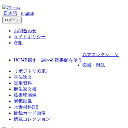
日本語
English
ログイン
お問合わせ
サイトポリシー
寄附
九大コレクション
HOME
探す・調べる
図書館を使う
図書・雑誌
リポジトリ(QIR)
学位論文
貴重資料
麻生家文書
蔵書印画像
炭鉱画像
水素材料DB
目録カード画像
所蔵コレクション